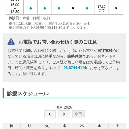
15:00
17:30
●
●
●
×
●
×
～
まで
18:30
休診日
：木曜・日曜・祝日
※月に1回木曜に診療、土曜がお休みの日があります。
※土曜日の午後の診療時間は17:30までになります。
お電話でお問い合わせ頂く際のご注意
お電話でお問い合わせ頂く際、おかけ頂いたお電話が
留守電対応
に
なっている場合は誠に勝手ながら、
臨時休診
であるとお考え下さ
い。また悪天候等により、ご来院が難しい場合はお電話にてご予約
日、時間の変更を承りますので、
06-6744-4114
におかけ下さい。よ
ろしくお願い致します。
診療スケジュール
8月 2026
今日
日
月
火
水
木
金
土