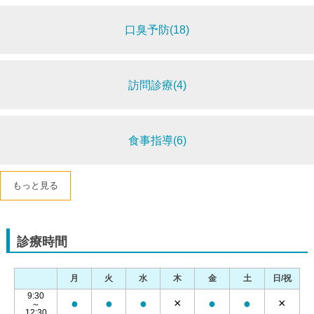
口臭予防(18)
訪問診療(4)
食事指導(6)
もっと見る
診療時間
月
火
水
木
金
土
日/祝
9:30
●
●
●
×
●
●
×
～
12:30