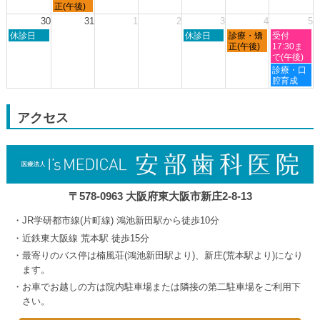
8
8
8
8
曜
正(午後)
月
月
月
月
日,
30
31
1
2
3
4
5
23rd
24th
27th
29th
8
日
木
金
土
2026
休診日
2026
2026
休診日
診療・矯
2026
受付
月
曜
曜
曜
曜
正(午後)
17:30ま
24th
日,
日,
日,
日,
で(午後)
2026
8
9
9
9
土
診療・口
月
月
月
月
曜
腔育成
30th
3rd
4th
5th
日,
2026
2026
2026
2026
9
月
アクセス
5th
2026
〒578-0963 大阪府東大阪市新庄2-8-13
JR学研都市線(片町線) 鴻池新田駅から徒歩10分
近鉄東大阪線 荒本駅 徒歩15分
最寄りのバス停は楠風荘(鴻池新田駅より)、新庄(荒本駅より)になり
ます。
お車でお越しの方は院内駐車場または隣接の第二駐車場をご利用下
さい。