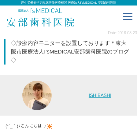
厚生労働省指定臨床研修医療機関 医療法人I’sMEDICAL 安部歯科医院
toggl
navig
Date:2016.08.23
◇診療内容モニターを設置しております＊東大
阪市医療法人I’sMEDICAL安部歯科医院のブログ
◇
ISHIBASHI
(*´_｀)ﾉこんにちはｰ♪