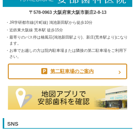
〒578-0963 大阪府東大阪市新庄2-8-13
JR学研都市線(片町線) 鴻池新田駅から徒歩10分
近鉄東大阪線 荒本駅 徒歩15分
最寄りのバス停は楠風荘(鴻池新田駅より)、新庄(荒本駅より)になり
ます。
お車でお越しの方は院内駐車場または隣接の第二駐車場をご利用下
さい。
第二駐車場のご案内
SNS