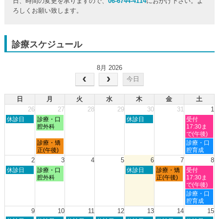
日、時間の変更を承りますので、
06-6744-4114
におかけ下さい。よ
ろしくお願い致します。
診療スケジュール
8月 2026
今日
日
月
火
水
木
金
土
26
27
28
29
30
31
1
日
月
木
土
休診日
診療・口
休診日
受付
曜
曜
曜
曜
腔外科
17:30ま
日,
日,
日,
日,
で(午後)
7
7
7
8
月
土
診療・矯
診療・口
月
月
月
月
曜
曜
正(午後)
腔育成
26th
27th
30th
1st
日,
日,
2
3
4
5
6
7
8
2026
2026
2026
2026
7
8
日
月
木
金
土
休診日
診療・口
休診日
診療・矯
受付
月
月
曜
曜
曜
曜
曜
腔外科
正(午後)
17:30ま
27th
1st
日,
日,
日,
日,
日,
で(午後)
2026
2026
8
8
8
8
8
土
診療・口
月
月
月
月
月
曜
腔育成
2nd
3rd
6th
7th
8th
日,
9
10
11
12
13
14
15
2026
2026
2026
2026
2026
8