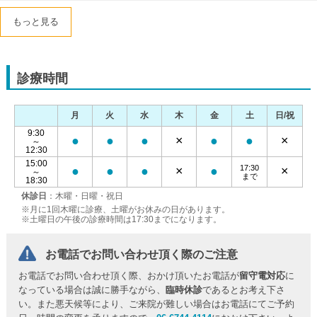
もっと見る
診療時間
月
火
水
木
金
土
日/祝
9:30
●
●
●
×
●
●
×
～
12:30
15:00
17:30
●
●
●
×
●
×
～
まで
18:30
休診日
：木曜・日曜・祝日
※月に1回木曜に診療、土曜がお休みの日があります。
※土曜日の午後の診療時間は17:30までになります。
お電話でお問い合わせ頂く際のご注意
お電話でお問い合わせ頂く際、おかけ頂いたお電話が
留守電対応
に
なっている場合は誠に勝手ながら、
臨時休診
であるとお考え下さ
い。また悪天候等により、ご来院が難しい場合はお電話にてご予約