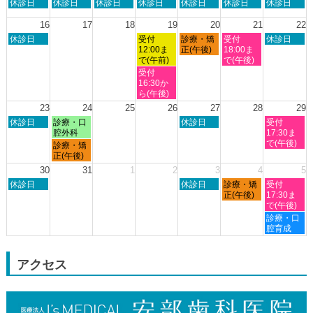
日
月
火
水
木
金
土
休診日
休診日
休診日
休診日
休診日
休診日
休診日
月
曜
曜
曜
曜
曜
曜
曜
8th
日,
日,
日,
日,
日,
日,
日,
16
17
18
19
20
21
22
2026
8
8
8
8
8
8
8
日
水
木
金
土
休診日
受付
診療・矯
受付
休診日
月
月
月
月
月
月
月
曜
曜
曜
曜
曜
12:00ま
正(午後)
18:00ま
9th
10th
11th
12th
13th
14th
15th
日,
日,
日,
日,
日,
で(午前)
で(午後)
2026
2026
2026
2026
2026
2026
2026
8
8
8
8
8
水
受付
月
月
月
月
月
曜
16:30か
16th
19th
20th
21st
22nd
日,
ら(午後)
2026
2026
2026
2026
2026
8
23
24
25
26
27
28
29
月
日
月
木
土
休診日
診療・口
休診日
受付
19th
曜
曜
曜
曜
腔外科
17:30ま
2026
日,
日,
日,
日,
で(午後)
月
診療・矯
8
8
8
8
曜
正(午後)
月
月
月
月
日,
30
31
1
2
3
4
5
23rd
24th
27th
29th
8
日
木
金
土
2026
休診日
2026
2026
休診日
診療・矯
2026
受付
月
曜
曜
曜
曜
正(午後)
17:30ま
24th
日,
日,
日,
日,
で(午後)
2026
8
9
9
9
土
診療・口
月
月
月
月
曜
腔育成
30th
3rd
4th
5th
日,
2026
2026
2026
2026
9
月
アクセス
5th
2026