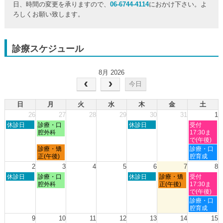
日、時間の変更を承りますので、
06-6744-4114
におかけ下さい。よ
ろしくお願い致します。
診療スケジュール
8月 2026
今日
日
月
火
水
木
金
土
26
27
28
29
30
31
1
日
月
木
土
休診日
診療・口
休診日
受付
曜
曜
曜
曜
腔外科
17:30ま
日,
日,
日,
日,
で(午後)
7
7
7
8
月
土
診療・矯
診療・口
月
月
月
月
曜
曜
正(午後)
腔育成
26th
27th
30th
1st
日,
日,
2
3
4
5
6
7
8
2026
2026
2026
2026
7
8
日
月
木
金
土
休診日
診療・口
休診日
診療・矯
受付
月
月
曜
曜
曜
曜
曜
腔外科
正(午後)
17:30ま
27th
1st
日,
日,
日,
日,
日,
で(午後)
2026
2026
8
8
8
8
8
土
診療・口
月
月
月
月
月
曜
腔育成
2nd
3rd
6th
7th
8th
日,
9
10
11
12
13
14
15
2026
2026
2026
2026
2026
8