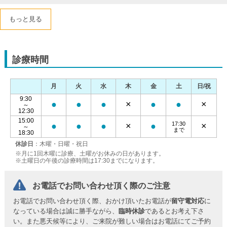
もっと見る
診療時間
月
火
水
木
金
土
日/祝
9:30
●
●
●
×
●
●
×
～
12:30
15:00
17:30
●
●
●
×
●
×
～
まで
18:30
休診日
：木曜・日曜・祝日
※月に1回木曜に診療、土曜がお休みの日があります。
※土曜日の午後の診療時間は17:30までになります。
お電話でお問い合わせ頂く際のご注意
お電話でお問い合わせ頂く際、おかけ頂いたお電話が
留守電対応
に
なっている場合は誠に勝手ながら、
臨時休診
であるとお考え下さ
い。また悪天候等により、ご来院が難しい場合はお電話にてご予約