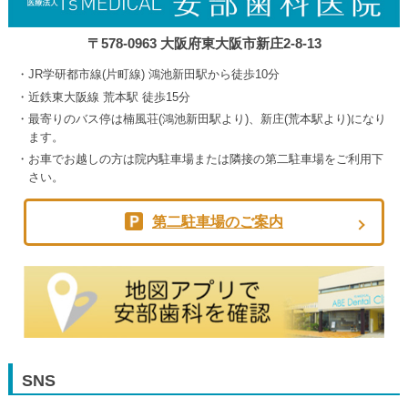
〒578-0963 大阪府東大阪市新庄2-8-13
JR学研都市線(片町線) 鴻池新田駅から徒歩10分
近鉄東大阪線 荒本駅 徒歩15分
最寄りのバス停は楠風荘(鴻池新田駅より)、新庄(荒本駅より)になり
ます。
お車でお越しの方は院内駐車場または隣接の第二駐車場をご利用下
さい。
第二駐車場のご案内
SNS