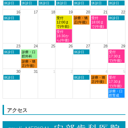
日
月
火
水
木
金
土
休診日
休診日
休診日
休診日
休診日
休診日
休診日
月
曜
曜
曜
曜
曜
曜
曜
8th
日,
日,
日,
日,
日,
日,
日,
16
17
18
19
20
21
22
2026
8
8
8
8
8
8
8
日
水
木
金
土
休診日
受付
診療・矯
受付
休診日
月
月
月
月
月
月
月
曜
曜
曜
曜
曜
12:00ま
正(午後)
18:00ま
9th
10th
11th
12th
13th
14th
15th
日,
日,
日,
日,
日,
で(午前)
で(午後)
2026
2026
2026
2026
2026
2026
2026
8
8
8
8
8
水
受付
月
月
月
月
月
曜
16:30か
16th
19th
20th
21st
22nd
日,
ら(午後)
2026
2026
2026
2026
2026
8
23
24
25
26
27
28
29
月
日
月
木
土
休診日
診療・口
休診日
受付
19th
曜
曜
曜
曜
腔外科
17:30ま
2026
日,
日,
日,
日,
で(午後)
月
診療・矯
8
8
8
8
曜
正(午後)
月
月
月
月
日,
30
31
1
2
3
4
5
23rd
24th
27th
29th
8
日
木
金
土
2026
休診日
2026
2026
休診日
診療・矯
2026
受付
月
曜
曜
曜
曜
正(午後)
17:30ま
24th
日,
日,
日,
日,
で(午後)
2026
8
9
9
9
土
診療・口
月
月
月
月
曜
腔育成
30th
3rd
4th
5th
日,
2026
2026
2026
2026
9
月
アクセス
5th
2026