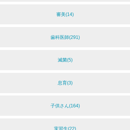
審美(14)
歯科医師(291)
滅菌(5)
息育(3)
子供さん(164)
実習生(22)