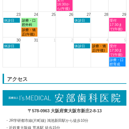
月
月
月
月
月
曜
16:30か
16th
19th
20th
21st
22nd
日,
ら(午後)
2026
2026
2026
2026
2026
8
23
24
25
26
27
28
29
月
日
月
木
土
休診日
診療・口
休診日
受付
19th
曜
曜
曜
曜
腔外科
17:30ま
2026
日,
日,
日,
日,
で(午後)
月
診療・矯
8
8
8
8
曜
正(午後)
月
月
月
月
日,
30
31
1
2
3
4
5
23rd
24th
27th
29th
8
日
木
金
土
2026
休診日
2026
2026
休診日
診療・矯
2026
受付
月
曜
曜
曜
曜
正(午後)
17:30ま
24th
日,
日,
日,
日,
で(午後)
2026
8
9
9
9
土
診療・口
月
月
月
月
曜
腔育成
30th
3rd
4th
5th
日,
2026
2026
2026
2026
9
月
アクセス
5th
2026
〒578-0963 大阪府東大阪市新庄2-8-13
JR学研都市線(片町線) 鴻池新田駅から徒歩10分
近鉄東大阪線 荒本駅 徒歩15分