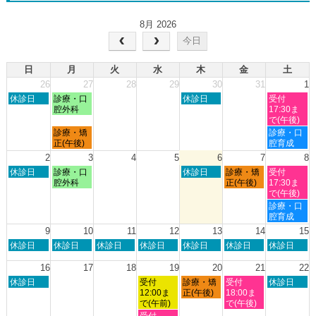
8月 2026
今日
日
月
火
水
木
金
土
26
27
28
29
30
31
1
日
月
木
土
休診日
診療・口
休診日
受付
曜
曜
曜
曜
腔外科
17:30ま
日,
日,
日,
日,
で(午後)
7
7
7
8
月
土
診療・矯
診療・口
月
月
月
月
曜
曜
正(午後)
腔育成
26th
27th
30th
1st
日,
日,
2
3
4
5
6
7
8
2026
2026
2026
2026
7
8
日
月
木
金
土
休診日
診療・口
休診日
診療・矯
受付
月
月
曜
曜
曜
曜
曜
腔外科
正(午後)
17:30ま
27th
1st
日,
日,
日,
日,
日,
で(午後)
2026
2026
8
8
8
8
8
土
診療・口
月
月
月
月
月
曜
腔育成
2nd
3rd
6th
7th
8th
日,
9
10
11
12
13
14
15
2026
2026
2026
2026
2026
8
日
月
火
水
木
金
土
休診日
休診日
休診日
休診日
休診日
休診日
休診日
月
曜
曜
曜
曜
曜
曜
曜
8th
日,
日,
日,
日,
日,
日,
日,
16
17
18
19
20
21
22
2026
8
8
8
8
8
8
8
日
水
木
金
土
休診日
受付
診療・矯
受付
休診日
月
月
月
月
月
月
月
曜
曜
曜
曜
曜
12:00ま
正(午後)
18:00ま
9th
10th
11th
12th
13th
14th
15th
日,
日,
日,
日,
日,
で(午前)
で(午後)
2026
2026
2026
2026
2026
2026
2026
8
8
8
8
8
水
受付