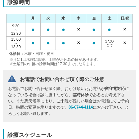
診療時間
月
火
水
木
金
土
日/祝
9:30
●
●
●
×
●
●
×
～
12:30
15:00
17:30
●
●
●
×
●
×
～
まで
18:30
休診日
：木曜・日曜・祝日
※月に1回木曜に診療、土曜がお休みの日があります。
※土曜日の午後の診療時間は17:30までになります。
お電話でお問い合わせ頂く際のご注意
お電話でお問い合わせ頂く際、おかけ頂いたお電話が
留守電対応
に
なっている場合は誠に勝手ながら、
臨時休診
であるとお考え下さ
い。また悪天候等により、ご来院が難しい場合はお電話にてご予約
日、時間の変更を承りますので、
06-6744-4114
におかけ下さい。よ
ろしくお願い致します。
診療スケジュール