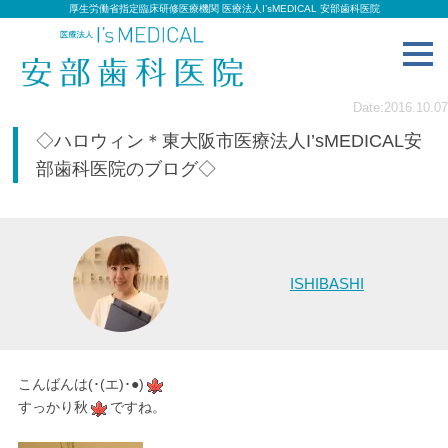
厚生労働省指定臨床研修医療機関 医療法人I’sMEDICAL 安部歯科医院
toggl
navig
Date:2016.10.07
◇ハロウィン＊東大阪市医療法人I’sMEDICAL安
部歯科医院のブログ◇
ISHIBASHI
こんばんは(･(エ)･●)
すっかり秋
ですね。