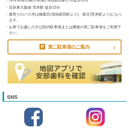
JR学研都市線(片町線) 鴻池新田駅から徒歩10分
近鉄東大阪線 荒本駅 徒歩15分
最寄りのバス停は楠風荘(鴻池新田駅より)、新庄(荒本駅より)になり
ます。
お車でお越しの方は院内駐車場または隣接の第二駐車場をご利用下
さい。
第二駐車場のご案内
SNS