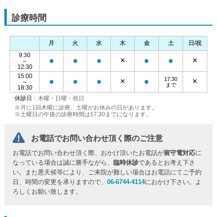
診療時間
月
火
水
木
金
土
日/祝
9:30
●
●
●
×
●
●
×
～
12:30
15:00
17:30
●
●
●
×
●
×
～
まで
18:30
休診日
：木曜・日曜・祝日
※月に1回木曜に診療、土曜がお休みの日があります。
※土曜日の午後の診療時間は17:30までになります。
お電話でお問い合わせ頂く際のご注意
お電話でお問い合わせ頂く際、おかけ頂いたお電話が
留守電対応
に
なっている場合は誠に勝手ながら、
臨時休診
であるとお考え下さ
い。また悪天候等により、ご来院が難しい場合はお電話にてご予約
日、時間の変更を承りますので、
06-6744-4114
におかけ下さい。よ
ろしくお願い致します。