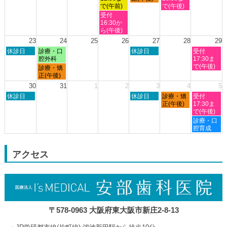
9th
10th
11th
12th
13th
14th
15th
日,
日,
日,
日,
日,
で(午前)
で(午後)
2026
2026
2026
2026
2026
2026
2026
8
8
8
8
8
水
受付
月
月
月
月
月
曜
16:30か
16th
19th
20th
21st
22nd
日,
ら(午後)
2026
2026
2026
2026
2026
8
23
24
25
26
27
28
29
月
日
月
木
土
休診日
診療・口
休診日
受付
19th
曜
曜
曜
曜
腔外科
17:30ま
2026
日,
日,
日,
日,
で(午後)
月
診療・矯
8
8
8
8
曜
正(午後)
月
月
月
月
日,
30
31
1
2
3
4
5
23rd
24th
27th
29th
8
日
木
金
土
2026
休診日
2026
2026
休診日
診療・矯
2026
受付
月
曜
曜
曜
曜
正(午後)
17:30ま
24th
日,
日,
日,
日,
で(午後)
2026
8
9
9
9
土
診療・口
月
月
月
月
曜
腔育成
30th
3rd
4th
5th
日,
2026
2026
2026
2026
9
月
アクセス
5th
2026
〒578-0963 大阪府東大阪市新庄2-8-13