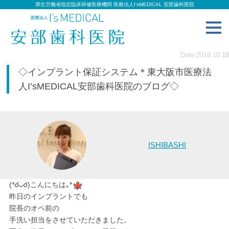
厚生労働省指定臨床研修医療機関 医療法人I’sMEDICAL 安部歯科医院
toggl
navig
Date:2016.10.18
◇インプラント保証システム＊東大阪市医療法
人I’sMEDICAL安部歯科医院のブログ◇
ISHIBASHI
(*☌ᴗ☌)こんにちは｡*
昨日のインプラントでも
院長のオペ前の
手洗い担当をさせていただきました。