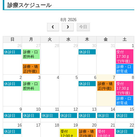
診療スケジュール
8月 2026
今日
日
月
火
水
木
金
土
26
27
28
29
30
31
1
日
月
木
土
休診日
診療・口
休診日
受付
曜
曜
曜
曜
腔外科
17:30ま
日,
日,
日,
日,
で(午後)
7
7
7
8
月
土
診療・矯
診療・口
月
月
月
月
曜
曜
正(午後)
腔育成
26th
27th
30th
1st
日,
日,
2
3
4
5
6
7
8
2026
2026
2026
2026
7
8
日
月
木
金
土
休診日
診療・口
休診日
診療・矯
受付
月
月
曜
曜
曜
曜
曜
腔外科
正(午後)
17:30ま
27th
1st
日,
日,
日,
日,
日,
で(午後)
2026
2026
8
8
8
8
8
土
診療・口
月
月
月
月
月
曜
腔育成
2nd
3rd
6th
7th
8th
日,
9
10
11
12
13
14
15
2026
2026
2026
2026
2026
8
日
月
火
水
木
金
土
休診日
休診日
休診日
休診日
休診日
休診日
休診日
月
曜
曜
曜
曜
曜
曜
曜
8th
日,
日,
日,
日,
日,
日,
日,
16
17
18
19
20
21
22
2026
8
8
8
8
8
8
8
日
水
木
金
土
休診日
受付
診療・矯
受付
休診日
月
月
月
月
月
月
月
曜
曜
曜
曜
曜
12:00ま
正(午後)
18:00ま