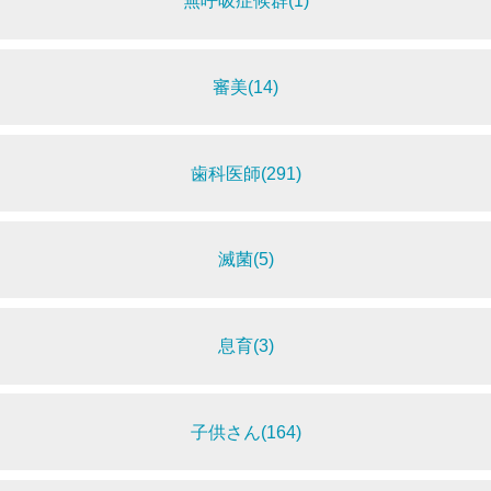
無呼吸症候群(1)
審美(14)
歯科医師(291)
滅菌(5)
息育(3)
子供さん(164)