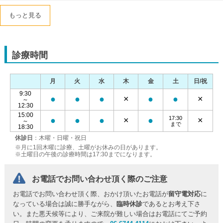
もっと見る
診療時間
月
火
水
木
金
土
日/祝
9:30
●
●
●
×
●
●
×
～
12:30
15:00
17:30
●
●
●
×
●
×
～
まで
18:30
休診日
：木曜・日曜・祝日
※月に1回木曜に診療、土曜がお休みの日があります。
※土曜日の午後の診療時間は17:30までになります。
お電話でお問い合わせ頂く際のご注意
お電話でお問い合わせ頂く際、おかけ頂いたお電話が
留守電対応
に
なっている場合は誠に勝手ながら、
臨時休診
であるとお考え下さ
い。また悪天候等により、ご来院が難しい場合はお電話にてご予約