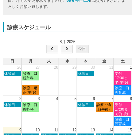
日、時間の変更を承りますので、
06-6744-4114
におかけ下さい。よ
ろしくお願い致します。
診療スケジュール
8月 2026
今日
日
月
火
水
木
金
土
26
27
28
29
30
31
1
日
月
木
土
休診日
診療・口
休診日
受付
曜
曜
曜
曜
腔外科
17:30ま
日,
日,
日,
日,
で(午後)
7
7
7
8
月
土
診療・矯
診療・口
月
月
月
月
曜
曜
正(午後)
腔育成
26th
27th
30th
1st
日,
日,
2
3
4
5
6
7
8
2026
2026
2026
2026
7
8
日
月
木
金
土
休診日
診療・口
休診日
診療・矯
受付
月
月
曜
曜
曜
曜
曜
腔外科
正(午後)
17:30ま
27th
1st
日,
日,
日,
日,
日,
で(午後)
2026
2026
8
8
8
8
8
土
診療・口
月
月
月
月
月
曜
腔育成
2nd
3rd
6th
7th
8th
日,
9
10
11
12
13
14
15
2026
2026
2026
2026
2026
8