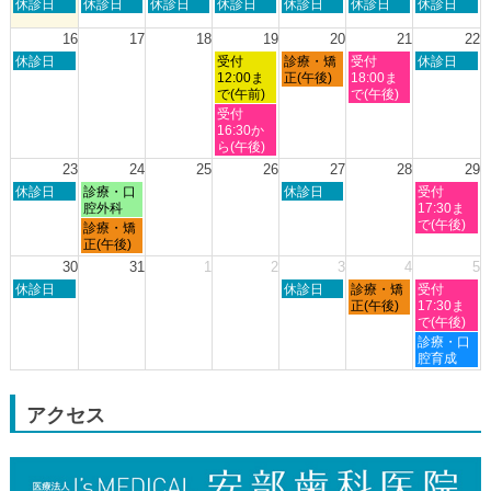
日
月
火
水
木
金
土
休診日
休診日
休診日
休診日
休診日
休診日
休診日
月
曜
曜
曜
曜
曜
曜
曜
8th
日,
日,
日,
日,
日,
日,
日,
16
17
18
19
20
21
22
2026
8
8
8
8
8
8
8
日
水
木
金
土
休診日
受付
診療・矯
受付
休診日
月
月
月
月
月
月
月
曜
曜
曜
曜
曜
12:00ま
正(午後)
18:00ま
9th
10th
11th
12th
13th
14th
15th
日,
日,
日,
日,
日,
で(午前)
で(午後)
2026
2026
2026
2026
2026
2026
2026
8
8
8
8
8
水
受付
月
月
月
月
月
曜
16:30か
16th
19th
20th
21st
22nd
日,
ら(午後)
2026
2026
2026
2026
2026
8
23
24
25
26
27
28
29
月
日
月
木
土
休診日
診療・口
休診日
受付
19th
曜
曜
曜
曜
腔外科
17:30ま
2026
日,
日,
日,
日,
で(午後)
月
診療・矯
8
8
8
8
曜
正(午後)
月
月
月
月
日,
30
31
1
2
3
4
5
23rd
24th
27th
29th
8
日
木
金
土
2026
休診日
2026
2026
休診日
診療・矯
2026
受付
月
曜
曜
曜
曜
正(午後)
17:30ま
24th
日,
日,
日,
日,
で(午後)
2026
8
9
9
9
土
診療・口
月
月
月
月
曜
腔育成
30th
3rd
4th
5th
日,
2026
2026
2026
2026
9
月
アクセス
5th
2026