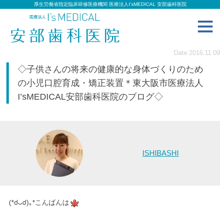
厚生労働省指定臨床研修医療機関 医療法人I’sMEDICAL 安部歯科医院
toggl
navig
Date:2016.11.09
◇子供さんの将来の健康的な身体づくりのため
の小児口腔育成・矯正装置＊東大阪市医療法人
I’sMEDICAL安部歯科医院のブログ◇
ISHIBASHI
(*☌ᴗ☌)｡*こんばんは