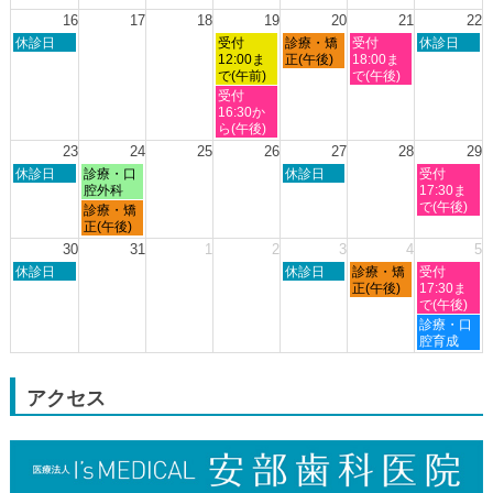
曜
曜
曜
曜
曜
曜
曜
8th
日,
日,
日,
日,
日,
日,
日,
16
17
18
19
20
21
22
2026
8
8
8
8
8
8
8
日
水
木
金
土
休診日
受付
診療・矯
受付
休診日
月
月
月
月
月
月
月
曜
曜
曜
曜
曜
12:00ま
正(午後)
18:00ま
9th
10th
11th
12th
13th
14th
15th
日,
日,
日,
日,
日,
で(午前)
で(午後)
2026
2026
2026
2026
2026
2026
2026
8
8
8
8
8
水
受付
月
月
月
月
月
曜
16:30か
16th
19th
20th
21st
22nd
日,
ら(午後)
2026
2026
2026
2026
2026
8
23
24
25
26
27
28
29
月
日
月
木
土
休診日
診療・口
休診日
受付
19th
曜
曜
曜
曜
腔外科
17:30ま
2026
日,
日,
日,
日,
で(午後)
月
診療・矯
8
8
8
8
曜
正(午後)
月
月
月
月
日,
30
31
1
2
3
4
5
23rd
24th
27th
29th
8
日
木
金
土
2026
休診日
2026
2026
休診日
診療・矯
2026
受付
月
曜
曜
曜
曜
正(午後)
17:30ま
24th
日,
日,
日,
日,
で(午後)
2026
8
9
9
9
土
診療・口
月
月
月
月
曜
腔育成
30th
3rd
4th
5th
日,
2026
2026
2026
2026
9
月
アクセス
5th
2026