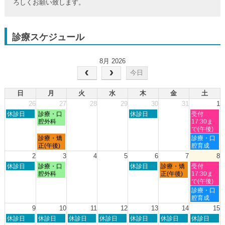
ろしくお願い致します。
診療スケジュール
8月 2026
今日
日
月
火
水
木
金
土
26
27
28
29
30
31
1
日
月
木
土
休診日
診療・口
休診日
受付
曜
曜
曜
曜
腔外科
17:30ま
日,
日,
日,
日,
で(午後)
7
7
7
8
月
土
診療・矯
診療・口
月
月
月
月
曜
曜
正(午後)
腔育成
26th
27th
30th
1st
日,
日,
2
3
4
5
6
7
8
2026
2026
2026
2026
7
8
日
月
木
金
土
休診日
診療・口
休診日
診療・矯
受付
月
月
曜
曜
曜
曜
曜
腔外科
正(午後)
17:30ま
27th
1st
日,
日,
日,
日,
日,
で(午後)
2026
2026
8
8
8
8
8
土
診療・口
月
月
月
月
月
曜
腔育成
2nd
3rd
6th
7th
8th
日,
9
10
11
12
13
14
15
2026
2026
2026
2026
2026
8
日
月
火
水
木
金
土
休診日
休診日
休診日
休診日
休診日
休診日
休診日
月