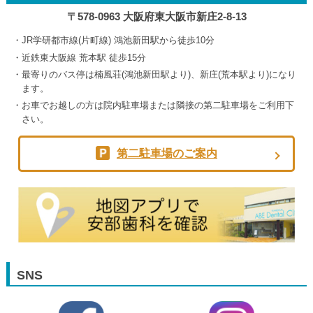
〒578-0963 大阪府東大阪市新庄2-8-13
JR学研都市線(片町線) 鴻池新田駅から徒歩10分
近鉄東大阪線 荒本駅 徒歩15分
最寄りのバス停は楠風荘(鴻池新田駅より)、新庄(荒本駅より)になり
ます。
お車でお越しの方は院内駐車場または隣接の第二駐車場をご利用下
さい。
第二駐車場のご案内
SNS