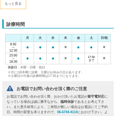
もっと見る
診療時間
月
火
水
木
金
土
日/祝
9:30
●
●
●
×
●
●
×
～
12:30
15:00
17:30
●
●
●
×
●
×
～
まで
18:30
休診日
：木曜・日曜・祝日
※月に1回木曜に診療、土曜がお休みの日があります。
※土曜日の午後の診療時間は17:30までになります。
お電話でお問い合わせ頂く際のご注意
お電話でお問い合わせ頂く際、おかけ頂いたお電話が
留守電対応
に
なっている場合は誠に勝手ながら、
臨時休診
であるとお考え下さ
い。また悪天候等により、ご来院が難しい場合はお電話にてご予約
日、時間の変更を承りますので、
06-6744-4114
におかけ下さい。よ