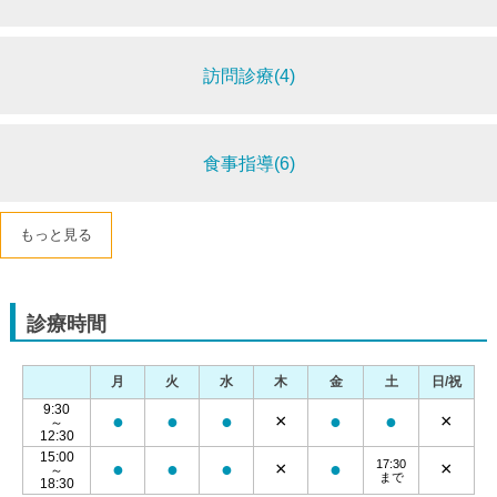
訪問診療(4)
食事指導(6)
もっと見る
診療時間
月
火
水
木
金
土
日/祝
9:30
●
●
●
×
●
●
×
～
12:30
15:00
17:30
●
●
●
×
●
×
～
まで
18:30