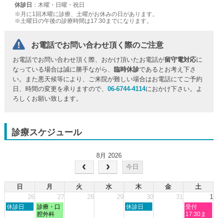
休診日
：木曜・日曜・祝日
※月に1回木曜に診療、土曜がお休みの日があります。
※土曜日の午後の診療時間は17:30までになります。
お電話でお問い合わせ頂く際のご注意
お電話でお問い合わせ頂く際、おかけ頂いたお電話が
留守電対応
に
なっている場合は誠に勝手ながら、
臨時休診
であるとお考え下さ
い。また悪天候等により、ご来院が難しい場合はお電話にてご予約
日、時間の変更を承りますので、
06-6744-4114
におかけ下さい。よ
ろしくお願い致します。
診療スケジュール
8月 2026
今日
日
月
火
水
木
金
土
26
27
28
29
30
31
1
日
月
木
土
休診日
診療・口
休診日
受付
曜
曜
曜
曜
腔外科
17:30ま