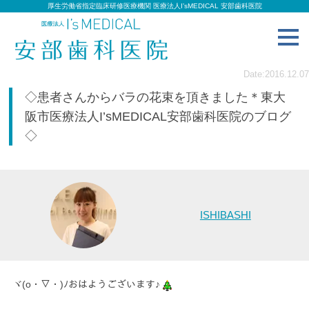
厚生労働省指定臨床研修医療機関 医療法人I’sMEDICAL 安部歯科医院
toggl
navig
Date:2016.12.07
◇患者さんからバラの花束を頂きました＊東大
阪市医療法人I’sMEDICAL安部歯科医院のブログ
◇
ISHIBASHI
ヾ(o・▽・)ﾉおはようございます♪