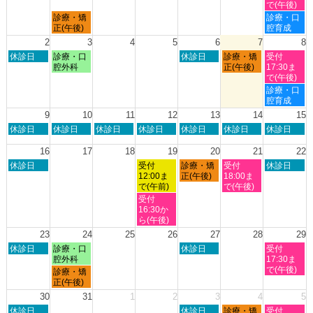
日,
日,
日,
日,
で(午後)
7
7
7
8
月
土
診療・矯
診療・口
月
月
月
月
曜
曜
正(午後)
腔育成
26th
27th
30th
1st
日,
日,
2
3
4
5
6
7
8
2026
2026
2026
2026
7
8
日
月
木
金
土
休診日
診療・口
休診日
診療・矯
受付
月
月
曜
曜
曜
曜
曜
腔外科
正(午後)
17:30ま
27th
1st
日,
日,
日,
日,
日,
で(午後)
2026
2026
8
8
8
8
8
土
診療・口
月
月
月
月
月
曜
腔育成
2nd
3rd
6th
7th
8th
日,
9
10
11
12
13
14
15
2026
2026
2026
2026
2026
8
日
月
火
水
木
金
土
休診日
休診日
休診日
休診日
休診日
休診日
休診日
月
曜
曜
曜
曜
曜
曜
曜
8th
日,
日,
日,
日,
日,
日,
日,
16
17
18
19
20
21
22
2026
8
8
8
8
8
8
8
日
水
木
金
土
休診日
受付
診療・矯
受付
休診日
月
月
月
月
月
月
月
曜
曜
曜
曜
曜
12:00ま
正(午後)
18:00ま
9th
10th
11th
12th
13th
14th
15th
日,
日,
日,
日,
日,
で(午前)
で(午後)
2026
2026
2026
2026
2026
2026
2026
8
8
8
8
8
水
受付
月
月
月
月
月
曜
16:30か
16th
19th
20th
21st
22nd
日,
ら(午後)
2026
2026
2026
2026
2026
8
23
24
25
26
27
28
29
月
日
月
木
土
休診日
診療・口
休診日
受付
19th
曜
曜
曜
曜
腔外科
17:30ま
2026
日,
日,
日,
日,
で(午後)
月
診療・矯
8
8
8
8
曜
正(午後)
月
月
月
月
日,
30
31
1
2
3
4
5
23rd
24th
27th
29th
8
日
木
金
土
2026
休診日
2026
2026
休診日
診療・矯
2026
受付
月