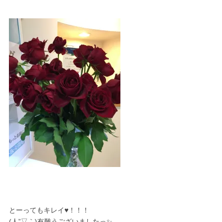
とーってもキレイ♥！！！
(人”▽｀)有難うございましたっ✨。