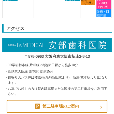
曜
曜
曜
曜
正(午後)
17:30ま
24th
日,
日,
日,
日,
で(午後)
2026
8
9
9
9
土
診療・口
月
月
月
月
曜
腔育成
30th
3rd
4th
5th
日,
2026
2026
2026
2026
9
月
アクセス
5th
2026
〒578-0963 大阪府東大阪市新庄2-8-13
JR学研都市線(片町線) 鴻池新田駅から徒歩10分
近鉄東大阪線 荒本駅 徒歩15分
最寄りのバス停は楠風荘(鴻池新田駅より)、新庄(荒本駅より)になり
ます。
お車でお越しの方は院内駐車場または隣接の第二駐車場をご利用下
さい。
第二駐車場のご案内