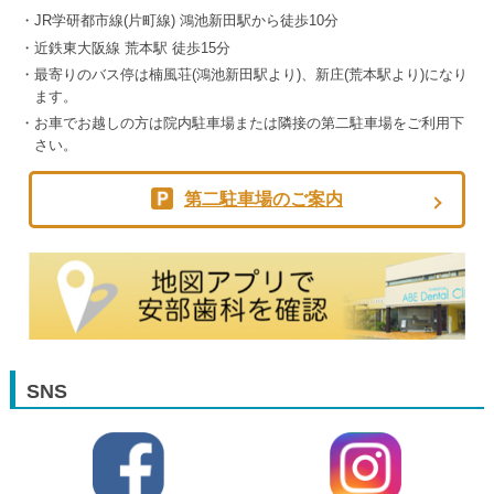
JR学研都市線(片町線) 鴻池新田駅から徒歩10分
近鉄東大阪線 荒本駅 徒歩15分
最寄りのバス停は楠風荘(鴻池新田駅より)、新庄(荒本駅より)になり
ます。
お車でお越しの方は院内駐車場または隣接の第二駐車場をご利用下
さい。
第二駐車場のご案内
SNS