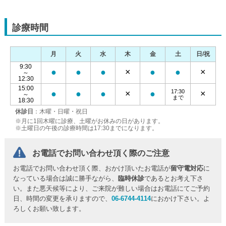
診療時間
月
火
水
木
金
土
日/祝
9:30
●
●
●
×
●
●
×
～
12:30
15:00
17:30
●
●
●
×
●
×
～
まで
18:30
休診日
：木曜・日曜・祝日
※月に1回木曜に診療、土曜がお休みの日があります。
※土曜日の午後の診療時間は17:30までになります。
お電話でお問い合わせ頂く際のご注意
お電話でお問い合わせ頂く際、おかけ頂いたお電話が
留守電対応
に
なっている場合は誠に勝手ながら、
臨時休診
であるとお考え下さ
い。また悪天候等により、ご来院が難しい場合はお電話にてご予約
日、時間の変更を承りますので、
06-6744-4114
におかけ下さい。よ
ろしくお願い致します。