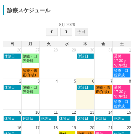
診療スケジュール
8月 2026
今日
日
月
火
水
木
金
土
26
27
28
29
30
31
1
日
月
木
土
休診日
診療・口
休診日
受付
曜
曜
曜
曜
腔外科
17:30ま
日,
日,
日,
日,
で(午後)
7
7
7
8
月
土
診療・矯
診療・口
月
月
月
月
曜
曜
正(午後)
腔育成
26th
27th
30th
1st
日,
日,
2
3
4
5
6
7
8
2026
2026
2026
2026
7
8
日
月
木
金
土
休診日
診療・口
休診日
診療・矯
受付
月
月
曜
曜
曜
曜
曜
腔外科
正(午後)
17:30ま
27th
1st
日,
日,
日,
日,
日,
で(午後)
2026
2026
8
8
8
8
8
土
診療・口
月
月
月
月
月
曜
腔育成
2nd
3rd
6th
7th
8th
日,
9
10
11
12
13
14
15
2026
2026
2026
2026
2026
8
日
月
火
水
木
金
土
休診日
休診日
休診日
休診日
休診日
休診日
休診日
月
曜
曜
曜
曜
曜
曜
曜
8th
日,
日,
日,
日,
日,
日,
日,
16
17
18
19
20
21
22
2026
8
8
8
8
8
8
8
日
水
木
金
土
休診日
受付
診療・矯
受付
休診日