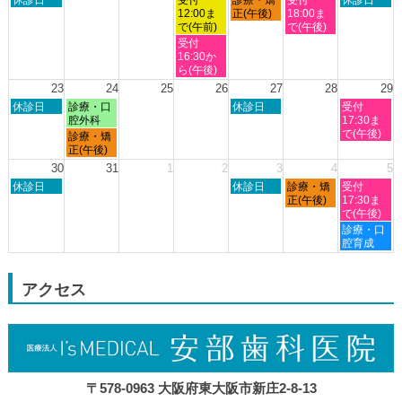
月
月
月
月
月
月
月
曜
曜
曜
曜
曜
12:00ま
正(午後)
18:00ま
9th
10th
11th
12th
13th
14th
15th
日,
日,
日,
日,
日,
で(午前)
で(午後)
2026
2026
2026
2026
2026
2026
2026
8
8
8
8
8
水
受付
月
月
月
月
月
曜
16:30か
16th
19th
20th
21st
22nd
日,
ら(午後)
2026
2026
2026
2026
2026
8
23
24
25
26
27
28
29
月
日
月
木
土
休診日
診療・口
休診日
受付
19th
曜
曜
曜
曜
腔外科
17:30ま
2026
日,
日,
日,
日,
で(午後)
月
診療・矯
8
8
8
8
曜
正(午後)
月
月
月
月
日,
30
31
1
2
3
4
5
23rd
24th
27th
29th
8
日
木
金
土
2026
休診日
2026
2026
休診日
診療・矯
2026
受付
月
曜
曜
曜
曜
正(午後)
17:30ま
24th
日,
日,
日,
日,
で(午後)
2026
8
9
9
9
土
診療・口
月
月
月
月
曜
腔育成
30th
3rd
4th
5th
日,
2026
2026
2026
2026
9
月
アクセス
5th
2026
〒578-0963 大阪府東大阪市新庄2-8-13