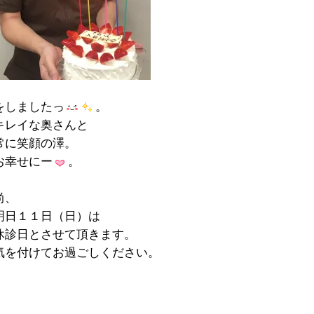
をしましたっ
。
キレイな奥さんと
常に笑顔の澤。
お幸せにー
。
尚、
明日１１日（日）は
休診日とさせて頂きます。
気を付けてお過ごしください。