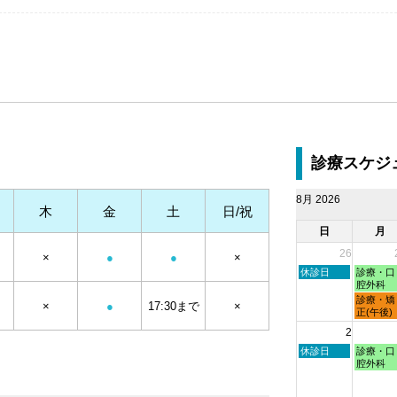
診療スケジ
8月 2026
木
金
土
日/祝
日
月
26
×
●
●
×
日
月
休診日
診療・口
曜
曜
腔外科
日,
日,
月
診療・矯
×
●
17:30まで
×
7
7
曜
正(午後)
月
月
日,
2
26th
27th
7
2026
2026
月
日
月
休診日
診療・口
27th
曜
曜
腔外科
2026
日,
日,
8
8