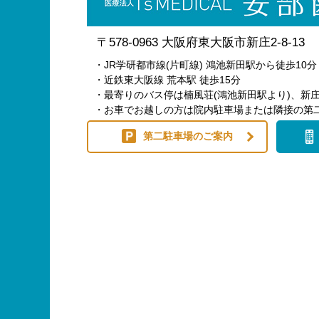
〒578-0963 大阪府東大阪市新庄2-8-13
・JR学研都市線(片町線) 鴻池新田駅から徒歩10分
・近鉄東大阪線 荒本駅 徒歩15分
・最寄りのバス停は楠風荘(鴻池新田駅より)、新庄
・お車でお越しの方は院内駐車場または隣接の第
第二駐車場のご案内