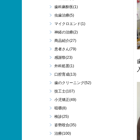
歯科麻酔医(1)
虫歯治療(5)
マイクロエンド(1)
神経の治療(2)
商品紹介(27)
患者さん(79)
感謝祭(23)
外科処置(1)
口腔育成(13)
歯のクリーニング(52)
技工士(107)
小児矯正(49)
咀嚼(8)
検診(25)
姿勢咬合(35)
治療(100)