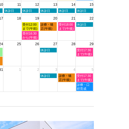
月
月
月
日,
10
11
12
13
14
15
6th
7th
8th
8
2026
2026
2026
月
火
水
木
金
土
休診日
休診日
休診日
休診日
休診日
8th
曜
曜
曜
曜
曜
2026
17
18
19
20
21
22
日,
日,
日,
日,
日,
8
8
8
8
8
水
木
金
土
受付12:00
診療・矯
受付18:00
休診日
月
月
月
月
月
曜
曜
曜
曜
まで(午前)
正(午後)
まで(午後)
11th
12th
13th
14th
15th
日,
日,
日,
日,
水
受付16:30
2026
2026
2026
2026
2026
8
8
8
8
曜
から(午後)
月
月
月
月
日,
24
25
26
27
28
29
19th
20th
21st
22nd
8
2026
2026
2026
2026
月
木
土
休診日
受付17:30
19th
曜
曜
まで(午後)
2026
日,
日,
8
8
月
月
31
1
2
3
4
5
27th
29th
2026
2026
木
金
土
休診日
診療・矯
受付17:30
曜
曜
曜
正(午後)
まで(午後)
日,
日,
日,
土
診療・口
9
9
9
曜
腔育成
月
月
月
日,
3rd
4th
5th
9
2026
2026
2026
月
5th
2026