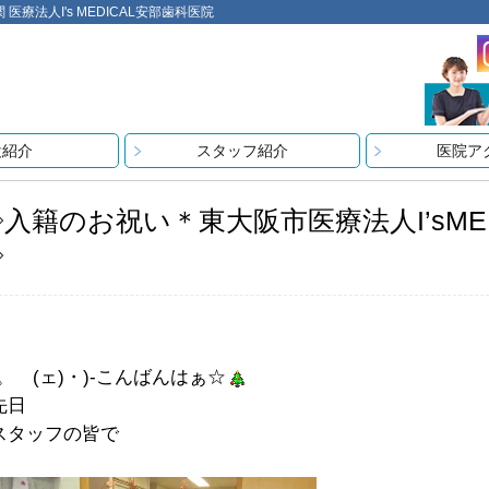
法人I's MEDICAL安部歯科医院
設紹介
スタッフ紹介
医院ア
◇入籍のお祝い＊東大阪市医療法人I’sME
◇
(。ゝ(ェ)・)-こんばんはぁ☆
先日
スタッフの皆で