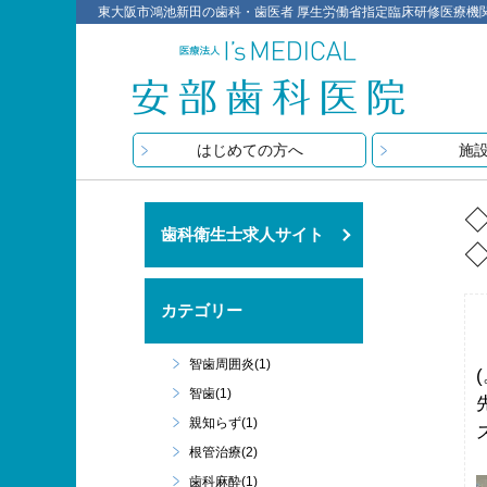
東大阪市鴻池新田の歯科・歯医者 厚生労働省指定臨床研修医療機関 医療
はじめての方へ
施
歯科衛生士求人サイト
カテゴリー
智歯周囲炎(1)
智歯(1)
親知らず(1)
根管治療(2)
歯科麻酔(1)