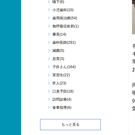
嚥下(6)
小児歯科(10)
歯周病治療(54)
無呼吸症候群(1)
審美(14)
歯科医師(291)
滅菌(5)
息育(3)
子供さん(164)
実習生(22)
求人(23)
口臭予防(18)
訪問診療(4)
食事指導(6)
もっと見る