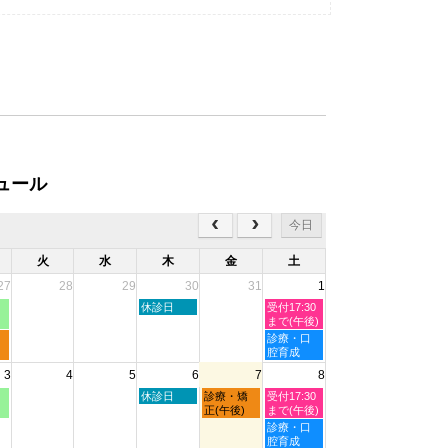
ュール
今日
火
水
木
金
土
27
28
29
30
31
1
木
土
休診日
受付17:30
曜
曜
まで(午後)
日,
日,
土
診療・口
7
8
曜
腔育成
月
月
日,
3
4
5
6
7
8
30th
1st
8
2026
2026
月
木
金
土
休診日
診療・矯
受付17:30
1st
曜
曜
曜
正(午後)
まで(午後)
2026
日,
日,
日,
土
診療・口
8
8
8
曜
腔育成