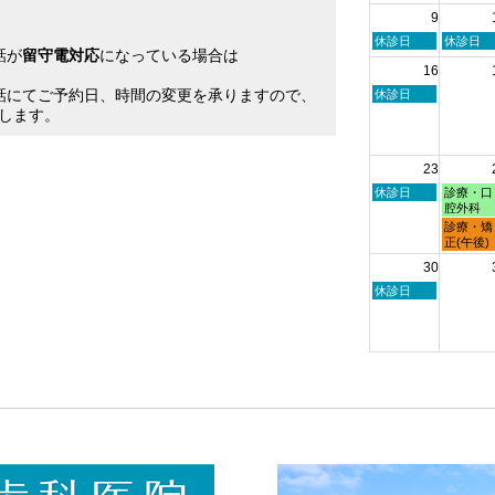
月
月
9
2nd
3rd
2026
2026
日
月
休診日
休診日
話が
留守電対応
になっている場合は
曜
曜
16
日,
日,
。
8
8
話にてご予約日、時間の変更を承りますので、
日
休診日
月
月
曜
します。
9th
10th
日,
2026
2026
8
月
23
16th
2026
日
月
休診日
診療・口
曜
曜
腔外科
日,
日,
月
診療・矯
8
8
曜
正(午後)
月
月
日,
30
23rd
24th
8
2026
2026
月
日
休診日
24th
曜
2026
日,
8
月
30th
2026