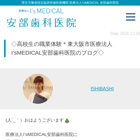
厚生労働省指定臨床研修医療機関 医療法人I’sMEDICAL 安部歯科医院
toggl
navig
Date:2016.12.19
◇高校生の職業体験＊東大阪市医療法人
I’sMEDICAL安部歯科医院のブログ◇
ISHIBASHI
(人´_｀）おはようございます
医療法人I’sMEDICAL安部歯科医院に