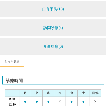
口臭予防(18)
訪問診療(4)
食事指導(6)
もっと見る
診療時間
月
火
水
木
金
土
日/祝
9:30
●
●
●
×
●
●
×
～
12:30