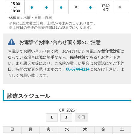
15:00
17:30
●
●
●
×
●
×
～
まで
18:30
休診日
：木曜・日曜・祝日
※月に1回木曜に診療、土曜がお休みの日があります。
※土曜日の午後の診療時間は17:30までになります。
お電話でお問い合わせ頂く際のご注意
お電話でお問い合わせ頂く際、おかけ頂いたお電話が
留守電対応
に
なっている場合は誠に勝手ながら、
臨時休診
であるとお考え下さ
い。また悪天候等により、ご来院が難しい場合はお電話にてご予約
日、時間の変更を承りますので、
06-6744-4114
におかけ下さい。よ
ろしくお願い致します。
診療スケジュール
8月 2026
今日
日
月
火
水
木
金
土