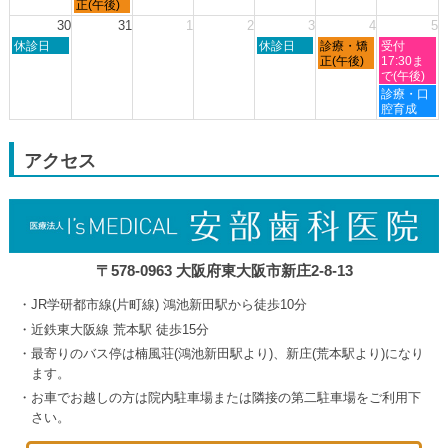
8
8
8
8
曜
正(午後)
月
月
月
月
日,
30
31
1
2
3
4
5
23rd
24th
27th
29th
8
日
木
金
土
2026
休診日
2026
2026
休診日
診療・矯
2026
受付
月
曜
曜
曜
曜
正(午後)
17:30ま
24th
日,
日,
日,
日,
で(午後)
2026
8
9
9
9
土
診療・口
月
月
月
月
曜
腔育成
30th
3rd
4th
5th
日,
2026
2026
2026
2026
9
月
アクセス
5th
2026
〒578-0963 大阪府東大阪市新庄2-8-13
JR学研都市線(片町線) 鴻池新田駅から徒歩10分
近鉄東大阪線 荒本駅 徒歩15分
最寄りのバス停は楠風荘(鴻池新田駅より)、新庄(荒本駅より)になり
ます。
お車でお越しの方は院内駐車場または隣接の第二駐車場をご利用下
さい。