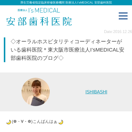
厚生労働省指定臨床研修医療機関 医療法人I’sMEDICAL 安部歯科医院
toggl
navig
Date:2016.12.26
◇オーラルホスピタリティコーディネーターが
いる歯科医院＊東大阪市医療法人I’sMEDICAL安
部歯科医院のブログ◇
ISHIBASHI
(❁・∀・❁)こんばんはぁ