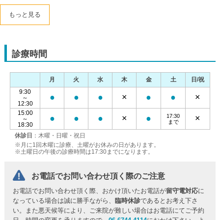
もっと見る
診療時間
月
火
水
木
金
土
日/祝
9:30
●
●
●
×
●
●
×
～
12:30
15:00
17:30
●
●
●
×
●
×
～
まで
18:30
休診日
：木曜・日曜・祝日
※月に1回木曜に診療、土曜がお休みの日があります。
※土曜日の午後の診療時間は17:30までになります。
お電話でお問い合わせ頂く際のご注意
お電話でお問い合わせ頂く際、おかけ頂いたお電話が
留守電対応
に
なっている場合は誠に勝手ながら、
臨時休診
であるとお考え下さ
い。また悪天候等により、ご来院が難しい場合はお電話にてご予約