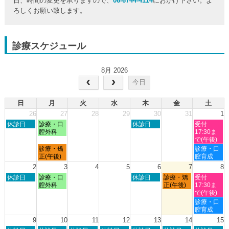
日、時間の変更を承りますので、
06-6744-4114
におかけ下さい。よ
ろしくお願い致します。
診療スケジュール
8月 2026
今日
日
月
火
水
木
金
土
26
27
28
29
30
31
1
日
月
木
土
休診日
診療・口
休診日
受付
曜
曜
曜
曜
腔外科
17:30ま
日,
日,
日,
日,
で(午後)
7
7
7
8
月
土
診療・矯
診療・口
月
月
月
月
曜
曜
正(午後)
腔育成
26th
27th
30th
1st
日,
日,
2
3
4
5
6
7
8
2026
2026
2026
2026
7
8
日
月
木
金
土
休診日
診療・口
休診日
診療・矯
受付
月
月
曜
曜
曜
曜
曜
腔外科
正(午後)
17:30ま
27th
1st
日,
日,
日,
日,
日,
で(午後)
2026
2026
8
8
8
8
8
土
診療・口
月
月
月
月
月
曜
腔育成
2nd
3rd
6th
7th
8th
日,
9
10
11
12
13
14
15
2026
2026
2026
2026
2026
8