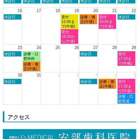
日
月
火
水
木
金
土
休診日
休診日
休診日
休診日
休診日
休診日
休診日
月
曜
曜
曜
曜
曜
曜
曜
8th
日,
日,
日,
日,
日,
日,
日,
16
17
18
19
20
21
22
2026
8
8
8
8
8
8
8
日
水
木
金
土
休診日
受付
診療・矯
受付
休診日
月
月
月
月
月
月
月
曜
曜
曜
曜
曜
12:00ま
正(午後)
18:00ま
9th
10th
11th
12th
13th
14th
15th
日,
日,
日,
日,
日,
で(午前)
で(午後)
2026
2026
2026
2026
2026
2026
2026
8
8
8
8
8
水
受付
月
月
月
月
月
曜
16:30か
16th
19th
20th
21st
22nd
日,
ら(午後)
2026
2026
2026
2026
2026
8
23
24
25
26
27
28
29
月
日
月
木
土
休診日
診療・口
休診日
受付
19th
曜
曜
曜
曜
腔外科
17:30ま
2026
日,
日,
日,
日,
で(午後)
月
診療・矯
8
8
8
8
曜
正(午後)
月
月
月
月
日,
30
31
1
2
3
4
5
23rd
24th
27th
29th
8
日
木
金
土
2026
休診日
2026
2026
休診日
診療・矯
2026
受付
月
曜
曜
曜
曜
正(午後)
17:30ま
24th
日,
日,
日,
日,
で(午後)
2026
8
9
9
9
土
診療・口
月
月
月
月
曜
腔育成
30th
3rd
4th
5th
日,
2026
2026
2026
2026
9
月
アクセス
5th
2026