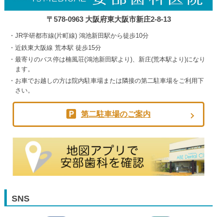
〒578-0963 大阪府東大阪市新庄2-8-13
JR学研都市線(片町線) 鴻池新田駅から徒歩10分
近鉄東大阪線 荒本駅 徒歩15分
最寄りのバス停は楠風荘(鴻池新田駅より)、新庄(荒本駅より)になり
ます。
お車でお越しの方は院内駐車場または隣接の第二駐車場をご利用下
さい。
第二駐車場のご案内
SNS