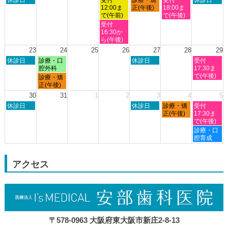
月
月
月
月
月
月
月
曜
曜
曜
曜
曜
12:00ま
正(午後)
18:00ま
9th
10th
11th
12th
13th
14th
15th
日,
日,
日,
日,
日,
で(午前)
で(午後)
2026
2026
2026
2026
2026
2026
2026
8
8
8
8
8
水
受付
月
月
月
月
月
曜
16:30か
16th
19th
20th
21st
22nd
日,
ら(午後)
2026
2026
2026
2026
2026
8
23
24
25
26
27
28
29
月
日
月
木
土
休診日
診療・口
休診日
受付
19th
曜
曜
曜
曜
腔外科
17:30ま
2026
日,
日,
日,
日,
で(午後)
月
診療・矯
8
8
8
8
曜
正(午後)
月
月
月
月
日,
30
31
1
2
3
4
5
23rd
24th
27th
29th
8
日
木
金
土
2026
休診日
2026
2026
休診日
診療・矯
2026
受付
月
曜
曜
曜
曜
正(午後)
17:30ま
24th
日,
日,
日,
日,
で(午後)
2026
8
9
9
9
土
診療・口
月
月
月
月
曜
腔育成
30th
3rd
4th
5th
日,
2026
2026
2026
2026
9
月
アクセス
5th
2026
〒578-0963 大阪府東大阪市新庄2-8-13