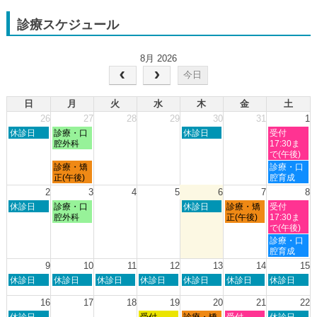
診療スケジュール
8月 2026
今日
日
月
火
水
木
金
土
26
27
28
29
30
31
1
日
月
木
土
休診日
診療・口
休診日
受付
曜
曜
曜
曜
腔外科
17:30ま
日,
日,
日,
日,
で(午後)
7
7
7
8
月
土
診療・矯
診療・口
月
月
月
月
曜
曜
正(午後)
腔育成
26th
27th
30th
1st
日,
日,
2
3
4
5
6
7
8
2026
2026
2026
2026
7
8
日
月
木
金
土
休診日
診療・口
休診日
診療・矯
受付
月
月
曜
曜
曜
曜
曜
腔外科
正(午後)
17:30ま
27th
1st
日,
日,
日,
日,
日,
で(午後)
2026
2026
8
8
8
8
8
土
診療・口
月
月
月
月
月
曜
腔育成
2nd
3rd
6th
7th
8th
日,
9
10
11
12
13
14
15
2026
2026
2026
2026
2026
8
日
月
火
水
木
金
土
休診日
休診日
休診日
休診日
休診日
休診日
休診日
月
曜
曜
曜
曜
曜
曜
曜
8th
日,
日,
日,
日,
日,
日,
日,
16
17
18
19
20
21
22
2026
8
8
8
8
8
8
8
日
水
木
金
土
休診日
受付
診療・矯
受付
休診日