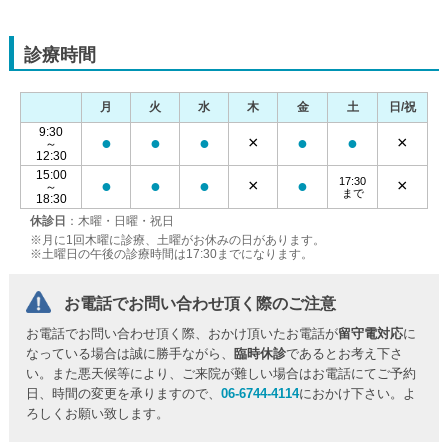
診療時間
月
火
水
木
金
土
日/祝
9:30
●
●
●
×
●
●
×
～
12:30
15:00
17:30
●
●
●
×
●
×
～
まで
18:30
休診日
：木曜・日曜・祝日
※月に1回木曜に診療、土曜がお休みの日があります。
※土曜日の午後の診療時間は17:30までになります。
お電話でお問い合わせ頂く際のご注意
お電話でお問い合わせ頂く際、おかけ頂いたお電話が
留守電対応
に
なっている場合は誠に勝手ながら、
臨時休診
であるとお考え下さ
い。また悪天候等により、ご来院が難しい場合はお電話にてご予約
日、時間の変更を承りますので、
06-6744-4114
におかけ下さい。よ
ろしくお願い致します。