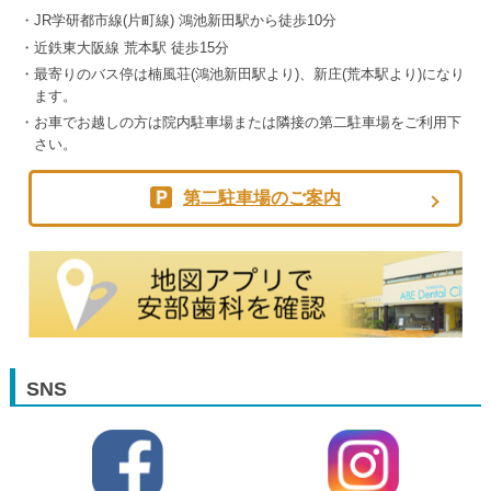
JR学研都市線(片町線) 鴻池新田駅から徒歩10分
近鉄東大阪線 荒本駅 徒歩15分
最寄りのバス停は楠風荘(鴻池新田駅より)、新庄(荒本駅より)になり
ます。
お車でお越しの方は院内駐車場または隣接の第二駐車場をご利用下
さい。
第二駐車場のご案内
SNS