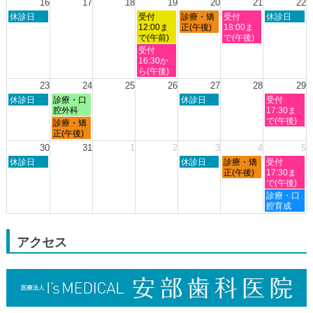
日,
日,
日,
日,
日,
日,
日,
16
17
18
19
20
21
22
2026
8
8
8
8
8
8
8
日
水
木
金
土
休診日
受付
診療・矯
受付
休診日
月
月
月
月
月
月
月
曜
曜
曜
曜
曜
12:00ま
正(午後)
18:00ま
9th
10th
11th
12th
13th
14th
15th
日,
日,
日,
日,
日,
で(午前)
で(午後)
2026
2026
2026
2026
2026
2026
2026
8
8
8
8
8
水
受付
月
月
月
月
月
曜
16:30か
16th
19th
20th
21st
22nd
日,
ら(午後)
2026
2026
2026
2026
2026
8
23
24
25
26
27
28
29
月
日
月
木
土
休診日
診療・口
休診日
受付
19th
曜
曜
曜
曜
腔外科
17:30ま
2026
日,
日,
日,
日,
で(午後)
月
診療・矯
8
8
8
8
曜
正(午後)
月
月
月
月
日,
30
31
1
2
3
4
5
23rd
24th
27th
29th
8
日
木
金
土
2026
休診日
2026
2026
休診日
診療・矯
2026
受付
月
曜
曜
曜
曜
正(午後)
17:30ま
24th
日,
日,
日,
日,
で(午後)
2026
8
9
9
9
土
診療・口
月
月
月
月
曜
腔育成
30th
3rd
4th
5th
日,
2026
2026
2026
2026
9
月
アクセス
5th
2026