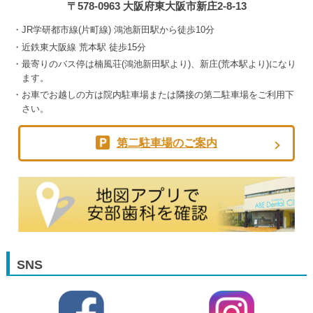
〒578-0963 大阪府東大阪市新庄2-8-13
JR学研都市線(片町線) 鴻池新田駅から徒歩10分
近鉄東大阪線 荒本駅 徒歩15分
最寄りのバス停は楠風荘(鴻池新田駅より)、新庄(荒本駅より)になり
ます。
お車でお越しの方は院内駐車場または隣接の第二駐車場をご利用下
さい。
第二駐車場のご案内
SNS