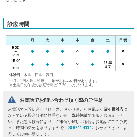
診療時間
月
火
水
木
金
土
日/祝
9:30
●
●
●
×
●
●
×
～
12:30
15:00
17:30
●
●
●
×
●
×
～
まで
18:30
休診日
：木曜・日曜・祝日
※月に1回木曜に診療、土曜がお休みの日があります。
※土曜日の午後の診療時間は17:30までになります。
お電話でお問い合わせ頂く際のご注意
お電話でお問い合わせ頂く際、おかけ頂いたお電話が
留守電対応
に
なっている場合は誠に勝手ながら、
臨時休診
であるとお考え下さ
い。また悪天候等により、ご来院が難しい場合はお電話にてご予約
日、時間の変更を承りますので、
06-6744-4114
におかけ下さい。よ
ろしくお願い致します。