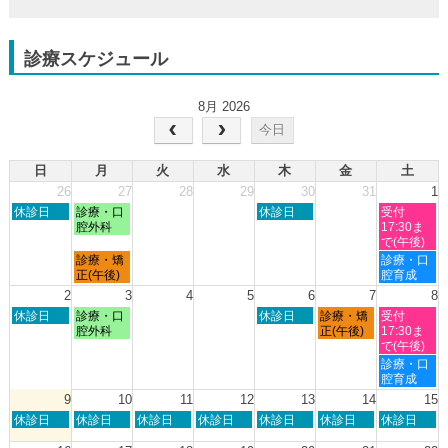
診療スケジュール
8月 2026
今日
日
月
火
水
木
金
土
26
27
28
29
30
31
1
日
月
木
土
休診日
診療・口
休診日
受付
曜
曜
曜
曜
腔外科
17:30ま
日,
日,
日,
日,
で(午後)
7
7
7
8
月
土
診療・矯
診療・口
月
月
月
月
曜
曜
正(午後)
腔育成
26th
27th
30th
1st
日,
日,
2
3
4
5
6
7
8
2026
2026
2026
2026
7
8
日
月
木
金
土
休診日
診療・口
休診日
診療・矯
受付
月
月
曜
曜
曜
曜
曜
腔外科
正(午後)
17:30ま
27th
1st
日,
日,
日,
日,
日,
で(午後)
2026
2026
8
8
8
8
8
土
診療・口
月
月
月
月
月
曜
腔育成
2nd
3rd
6th
7th
8th
日,
9
10
11
12
13
14
15
2026
2026
2026
2026
2026
8
日
月
火
水
木
金
土
休診日
休診日
休診日
休診日
休診日
休診日
休診日
月
曜
曜
曜
曜
曜
曜
曜
8th