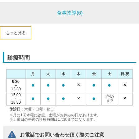
食事指導(6)
もっと見る
診療時間
月
火
水
木
金
土
日/祝
9:30
●
●
●
×
●
●
×
～
12:30
15:00
17:30
●
●
●
×
●
×
～
まで
18:30
休診日
：木曜・日曜・祝日
※月に1回木曜に診療、土曜がお休みの日があります。
※土曜日の午後の診療時間は17:30までになります。
お電話でお問い合わせ頂く際のご注意