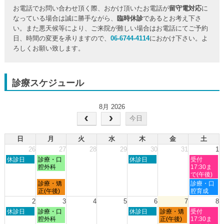
お電話でお問い合わせ頂く際、おかけ頂いたお電話が
留守電対応
に
なっている場合は誠に勝手ながら、
臨時休診
であるとお考え下さ
い。また悪天候等により、ご来院が難しい場合はお電話にてご予約
日、時間の変更を承りますので、
06-6744-4114
におかけ下さい。よ
ろしくお願い致します。
診療スケジュール
8月 2026
今日
日
月
火
水
木
金
土
26
27
28
29
30
31
1
日
月
木
土
休診日
診療・口
休診日
受付
曜
曜
曜
曜
腔外科
17:30ま
日,
日,
日,
日,
で(午後)
7
7
7
8
月
土
診療・矯
診療・口
月
月
月
月
曜
曜
正(午後)
腔育成
26th
27th
30th
1st
日,
日,
2
3
4
5
6
7
8
2026
2026
2026
2026
7
8
日
月
木
金
土
休診日
診療・口
休診日
診療・矯
受付
月
月
曜
曜
曜
曜
曜
腔外科
正(午後)
17:30ま
27th
1st