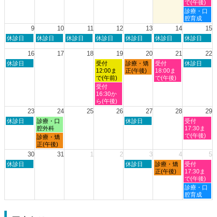
日,
日,
日,
日,
日,
で(午後)
2026
2026
8
8
8
8
8
土
診療・口
月
月
月
月
月
曜
腔育成
2nd
3rd
6th
7th
8th
日,
9
10
11
12
13
14
15
2026
2026
2026
2026
2026
8
日
月
火
水
木
金
土
休診日
休診日
休診日
休診日
休診日
休診日
休診日
月
曜
曜
曜
曜
曜
曜
曜
8th
日,
日,
日,
日,
日,
日,
日,
16
17
18
19
20
21
22
2026
8
8
8
8
8
8
8
日
水
木
金
土
休診日
受付
診療・矯
受付
休診日
月
月
月
月
月
月
月
曜
曜
曜
曜
曜
12:00ま
正(午後)
18:00ま
9th
10th
11th
12th
13th
14th
15th
日,
日,
日,
日,
日,
で(午前)
で(午後)
2026
2026
2026
2026
2026
2026
2026
8
8
8
8
8
水
受付
月
月
月
月
月
曜
16:30か
16th
19th
20th
21st
22nd
日,
ら(午後)
2026
2026
2026
2026
2026
8
23
24
25
26
27
28
29
月
日
月
木
土
休診日
診療・口
休診日
受付
19th
曜
曜
曜
曜
腔外科
17:30ま
2026
日,
日,
日,
日,
で(午後)
月
診療・矯
8
8
8
8
曜
正(午後)
月
月
月
月
日,
30
31
1
2
3
4
5
23rd
24th
27th
29th
8
日
木
金
土
2026
休診日
2026
2026
休診日
診療・矯
2026
受付
月
曜
曜
曜
曜
正(午後)
17:30ま
24th
日,
日,
日,
日,
で(午後)
2026
8
9
9
9
土
診療・口
月
月
月
月
曜
腔育成
30th
3rd
4th
5th
日,
2026
2026
2026
2026
9
月