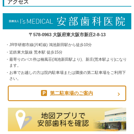
アクセス
5th
2026
〒578-0963 大阪府東大阪市新庄2-8-13
JR学研都市線(片町線) 鴻池新田駅から徒歩10分
近鉄東大阪線 荒本駅 徒歩15分
最寄りのバス停は楠風荘(鴻池新田駅より)、新庄(荒本駅より)になり
ます。
お車でお越しの方は院内駐車場または隣接の第二駐車場をご利用下
さい。
第二駐車場のご案内