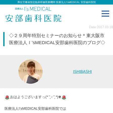
厚生労働省指定臨床研修医療機関 医療法人I’sMEDICAL 安部歯科医院
toggl
navig
Date:2017.03.18
◇２９周年特別セミナーのお知らせ＊東大阪市
医療法人Ｉ’sMEDICAL安部歯科医院のブログ◇
ISHIBASHI
おはようございますっ(* ˘͈ ᵕ ˘͈ *)✾
医療法人I’sMEDICAL安部歯科医院では