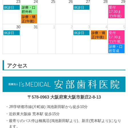
23
24
25
26
27
28
29
月
日
月
木
土
休診日
診療・口
休診日
受付
19th
曜
曜
曜
曜
腔外科
17:30ま
2026
日,
日,
日,
日,
で(午後)
月
診療・矯
8
8
8
8
曜
正(午後)
月
月
月
月
日,
30
31
1
2
3
4
5
23rd
24th
27th
29th
8
日
木
金
土
2026
休診日
2026
2026
休診日
診療・矯
2026
受付
月
曜
曜
曜
曜
正(午後)
17:30ま
24th
日,
日,
日,
日,
で(午後)
2026
8
9
9
9
土
診療・口
月
月
月
月
曜
腔育成
30th
3rd
4th
5th
日,
2026
2026
2026
2026
9
月
アクセス
5th
2026
〒578-0963 大阪府東大阪市新庄2-8-13
JR学研都市線(片町線) 鴻池新田駅から徒歩10分
近鉄東大阪線 荒本駅 徒歩15分
最寄りのバス停は楠風荘(鴻池新田駅より)、新庄(荒本駅より)になり
ます。