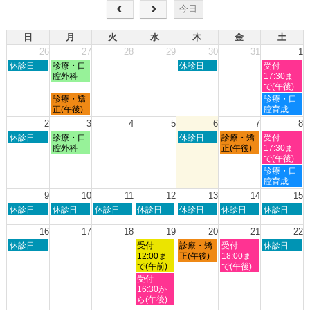
今日
日
月
火
水
木
金
土
26
27
28
29
30
31
1
日
月
木
土
休診日
診療・口
休診日
受付
曜
曜
曜
曜
腔外科
17:30ま
日,
日,
日,
日,
で(午後)
7
7
7
8
月
土
診療・矯
診療・口
月
月
月
月
曜
曜
正(午後)
腔育成
26th
27th
30th
1st
日,
日,
2
3
4
5
6
7
8
2026
2026
2026
2026
7
8
日
月
木
金
土
休診日
診療・口
休診日
診療・矯
受付
月
月
曜
曜
曜
曜
曜
腔外科
正(午後)
17:30ま
27th
1st
日,
日,
日,
日,
日,
で(午後)
2026
2026
8
8
8
8
8
土
診療・口
月
月
月
月
月
曜
腔育成
2nd
3rd
6th
7th
8th
日,
9
10
11
12
13
14
15
2026
2026
2026
2026
2026
8
日
月
火
水
木
金
土
休診日
休診日
休診日
休診日
休診日
休診日
休診日
月
曜
曜
曜
曜
曜
曜
曜
8th
日,
日,
日,
日,
日,
日,
日,
16
17
18
19
20
21
22
2026
8
8
8
8
8
8
8
日
水
木
金
土
休診日
受付
診療・矯
受付
休診日
月
月
月
月
月
月
月
曜
曜
曜
曜
曜
12:00ま
正(午後)
18:00ま
9th
10th
11th
12th
13th
14th
15th
日,
日,
日,
日,
日,
で(午前)
で(午後)
2026
2026
2026
2026
2026
2026
2026
8
8
8
8
8
水
受付
月
月
月
月
月
曜
16:30か
16th
19th
20th
21st
22nd
日,
ら(午後)
2026
2026
2026
2026
2026
8