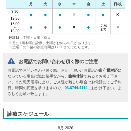
月
火
水
木
金
土
日/祝
9:30
●
●
●
×
●
●
×
～
12:30
15:00
17:30
●
●
●
×
●
×
～
まで
18:30
休診日
：木曜・日曜・祝日
※月に1回木曜に診療、土曜がお休みの日があります。
※土曜日の午後の診療時間は17:30までになります。
お電話でお問い合わせ頂く際のご注意
お電話でお問い合わせ頂く際、おかけ頂いたお電話が
留守電対応
に
なっている場合は誠に勝手ながら、
臨時休診
であるとお考え下さ
い。また悪天候等により、ご来院が難しい場合はお電話にてご予約
日、時間の変更を承りますので、
06-6744-4114
におかけ下さい。よ
ろしくお願い致します。
診療スケジュール
8月 2026