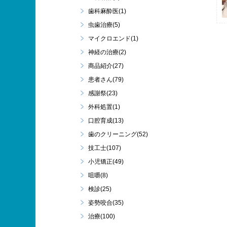
歯科麻酔医(1)
虫歯治療(5)
マイクロエンド(1)
神経の治療(2)
商品紹介(27)
患者さん(79)
感謝祭(23)
外科処置(1)
口腔育成(13)
歯のクリーニング(52)
技工士(107)
小児矯正(49)
咀嚼(8)
検診(25)
姿勢咬合(35)
治療(100)