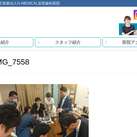
法人I's MEDICAL安部歯科医院
設紹介
スタッフ紹介
医院ア
MG_7558