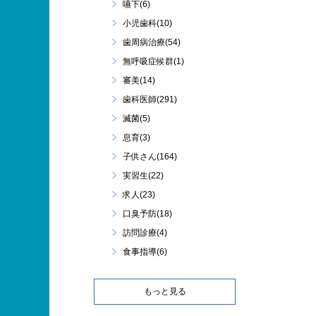
嚥下(6)
小児歯科(10)
歯周病治療(54)
無呼吸症候群(1)
審美(14)
歯科医師(291)
滅菌(5)
息育(3)
子供さん(164)
実習生(22)
求人(23)
口臭予防(18)
訪問診療(4)
食事指導(6)
もっと見る