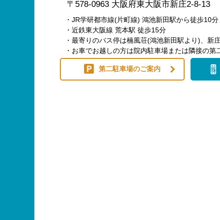
〒578-0963 大阪府東大阪市新庄2-8-13
・JR学研都市線(片町線) 鴻池新田駅から徒歩10分
・近鉄東大阪線 荒本駅 徒歩15分
・最寄りのバス停は楠風荘(鴻池新田駅より)、新庄
・お車でお越しの方は院内駐車場または隣接の第
第二駐車場のご案内