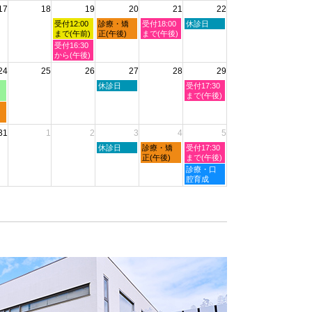
2026
17
18
19
20
21
22
日,
日,
日,
日,
日,
8
8
8
8
8
水
木
金
土
受付12:00
診療・矯
受付18:00
休診日
月
月
月
月
月
曜
曜
曜
曜
まで(午前)
正(午後)
まで(午後)
11th
12th
13th
14th
15th
日,
日,
日,
日,
水
受付16:30
2026
2026
2026
2026
2026
8
8
8
8
曜
から(午後)
月
月
月
月
日,
24
25
26
27
28
29
19th
20th
21st
22nd
8
2026
2026
2026
2026
月
木
土
休診日
受付17:30
19th
曜
曜
まで(午後)
2026
日,
日,
8
8
月
月
31
1
2
3
4
5
27th
29th
2026
2026
木
金
土
休診日
診療・矯
受付17:30
曜
曜
曜
正(午後)
まで(午後)
日,
日,
日,
土
診療・口
9
9
9
曜
腔育成
月
月
月
日,
3rd
4th
5th
9
2026
2026
2026
月
5th
2026