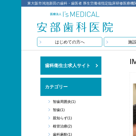
東大阪市鴻池新田の歯科・歯医者 厚生労働省指定臨床研修医療機関 医療
はじめての方へ
施
I
歯科衛生士求人サイト
カテゴリー
智歯周囲炎(1)
智歯(1)
親知らず(1)
根管治療(2)
歯科麻酔(1)