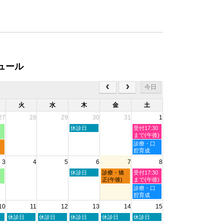
ュール
今日
火
水
木
金
土
27
28
29
30
31
1
木
土
休診日
受付17:30
曜
曜
まで(午後)
日,
日,
土
診療・口
7
8
曜
腔育成
月
月
日,
3
4
5
6
7
8
30th
1st
8
2026
2026
月
木
金
土
休診日
診療・矯
受付17:30
1st
曜
曜
曜
正(午後)
まで(午後)
2026
日,
日,
日,
土
診療・口
8
8
8
曜
腔育成
月
月
月
日,
10
11
12
13
14
15
6th
7th
8th
8
2026
2026
2026
月
火
水
木
金
土
休診日
休診日
休診日
休診日
休診日
8th
曜
曜
曜
曜
曜