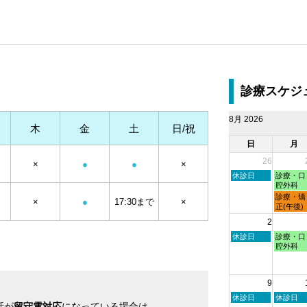
診療スケジ
8月 2026
木
金
土
日/祝
日
月
26
×
●
●
×
日
月
休診日
診療・口
曜
曜
腔外科
日,
日,
月
診療・矯
×
●
17:30まで
×
7
7
曜
正(午後)
月
月
日,
2
26th
27th
7
2026
2026
月
日
月
休診日
診療・口
27th
曜
曜
腔外科
2026
日,
日,
8
8
月
月
9
2nd
3rd
2026
2026
日
月
休診日
休診日
話が
留守電対応
になっている場合は
曜
曜