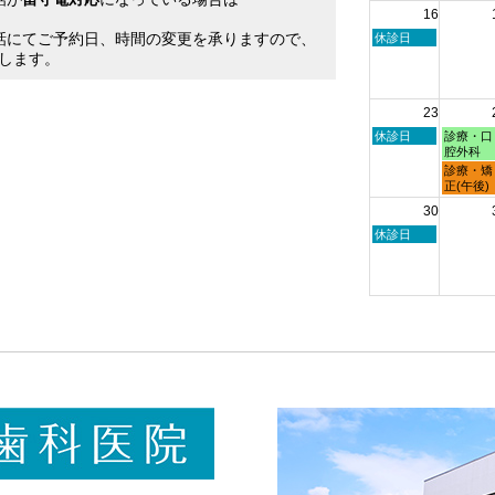
16
日,
日,
。
8
8
話にてご予約日、時間の変更を承りますので、
日
休診日
月
月
曜
します。
9th
10th
日,
2026
2026
8
月
23
16th
2026
日
月
休診日
診療・口
曜
曜
腔外科
日,
日,
月
診療・矯
8
8
曜
正(午後)
月
月
日,
30
23rd
24th
8
2026
2026
月
日
休診日
24th
曜
2026
日,
8
月
30th
2026