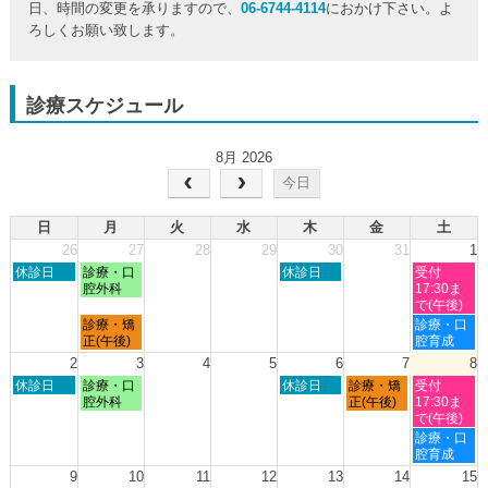
日、時間の変更を承りますので、
06-6744-4114
におかけ下さい。よ
ろしくお願い致します。
診療スケジュール
8月 2026
今日
日
月
火
水
木
金
土
26
27
28
29
30
31
1
日
月
木
土
休診日
診療・口
休診日
受付
曜
曜
曜
曜
腔外科
17:30ま
日,
日,
日,
日,
で(午後)
7
7
7
8
月
土
診療・矯
診療・口
月
月
月
月
曜
曜
正(午後)
腔育成
26th
27th
30th
1st
日,
日,
2
3
4
5
6
7
8
2026
2026
2026
2026
7
8
日
月
木
金
土
休診日
診療・口
休診日
診療・矯
受付
月
月
曜
曜
曜
曜
曜
腔外科
正(午後)
17:30ま
27th
1st
日,
日,
日,
日,
日,
で(午後)
2026
2026
8
8
8
8
8
土
診療・口
月
月
月
月
月
曜
腔育成
2nd
3rd
6th
7th
8th
日,
9
10
11
12
13
14
15
2026
2026
2026
2026
2026
8