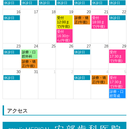
日
月
火
水
木
金
土
休診日
休診日
休診日
休診日
休診日
休診日
休診日
月
曜
曜
曜
曜
曜
曜
曜
8th
日,
日,
日,
日,
日,
日,
日,
16
17
18
19
20
21
22
2026
8
8
8
8
8
8
8
日
水
木
金
土
休診日
受付
診療・矯
受付
休診日
月
月
月
月
月
月
月
曜
曜
曜
曜
曜
12:00ま
正(午後)
18:00ま
9th
10th
11th
12th
13th
14th
15th
日,
日,
日,
日,
日,
で(午前)
で(午後)
2026
2026
2026
2026
2026
2026
2026
8
8
8
8
8
水
受付
月
月
月
月
月
曜
16:30か
16th
19th
20th
21st
22nd
日,
ら(午後)
2026
2026
2026
2026
2026
8
23
24
25
26
27
28
29
月
日
月
木
土
休診日
診療・口
休診日
受付
19th
曜
曜
曜
曜
腔外科
17:30ま
2026
日,
日,
日,
日,
で(午後)
月
診療・矯
8
8
8
8
曜
正(午後)
月
月
月
月
日,
30
31
1
2
3
4
5
23rd
24th
27th
29th
8
日
木
金
土
2026
休診日
2026
2026
休診日
診療・矯
2026
受付
月
曜
曜
曜
曜
正(午後)
17:30ま
24th
日,
日,
日,
日,
で(午後)
2026
8
9
9
9
土
診療・口
月
月
月
月
曜
腔育成
30th
3rd
4th
5th
日,
2026
2026
2026
2026
9
月
アクセス
5th
2026