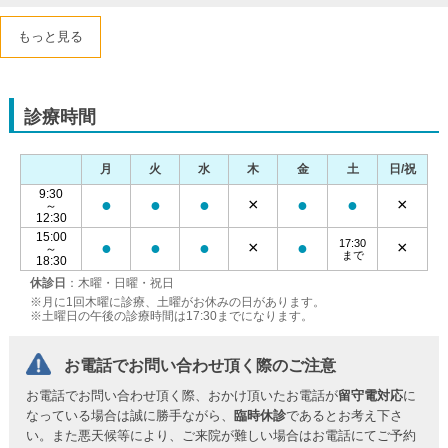
もっと見る
診療時間
月
火
水
木
金
土
日/祝
9:30
●
●
●
×
●
●
×
～
12:30
15:00
17:30
●
●
●
×
●
×
～
まで
18:30
休診日
：木曜・日曜・祝日
※月に1回木曜に診療、土曜がお休みの日があります。
※土曜日の午後の診療時間は17:30までになります。
お電話でお問い合わせ頂く際のご注意
お電話でお問い合わせ頂く際、おかけ頂いたお電話が
留守電対応
に
なっている場合は誠に勝手ながら、
臨時休診
であるとお考え下さ
い。また悪天候等により、ご来院が難しい場合はお電話にてご予約