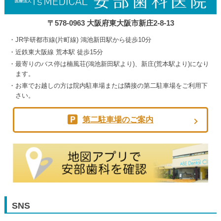
〒578-0963 大阪府東大阪市新庄2-8-13
JR学研都市線(片町線) 鴻池新田駅から徒歩10分
近鉄東大阪線 荒本駅 徒歩15分
最寄りのバス停は楠風荘(鴻池新田駅より)、新庄(荒本駅より)になり
ます。
お車でお越しの方は院内駐車場または隣接の第二駐車場をご利用下
さい。
第二駐車場のご案内
SNS