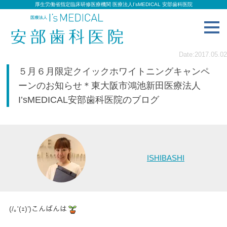
厚生労働省指定臨床研修医療機関 医療法人I’sMEDICAL 安部歯科医院
toggl
navig
Date:2017.05.02
５月６月限定クイックホワイトニングキャンペ
ーンのお知らせ＊東大阪市鴻池新田医療法人
I’sMEDICAL安部歯科医院のブログ
ISHIBASHI
(/｡'(ｪ)’)こんばんは