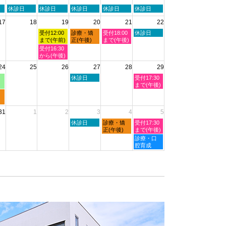
8
2026
2026
2026
月
火
水
木
金
土
休診日
休診日
休診日
休診日
休診日
8th
曜
曜
曜
曜
曜
2026
17
18
19
20
21
22
日,
日,
日,
日,
日,
8
8
8
8
8
水
木
金
土
受付12:00
診療・矯
受付18:00
休診日
月
月
月
月
月
曜
曜
曜
曜
まで(午前)
正(午後)
まで(午後)
11th
12th
13th
14th
15th
日,
日,
日,
日,
水
受付16:30
2026
2026
2026
2026
2026
8
8
8
8
曜
から(午後)
月
月
月
月
日,
24
25
26
27
28
29
19th
20th
21st
22nd
8
2026
2026
2026
2026
月
木
土
休診日
受付17:30
19th
曜
曜
まで(午後)
2026
日,
日,
8
8
月
月
31
1
2
3
4
5
27th
29th
2026
2026
木
金
土
休診日
診療・矯
受付17:30
曜
曜
曜
正(午後)
まで(午後)
日,
日,
日,
土
診療・口
9
9
9
曜
腔育成
月
月
月
日,
3rd
4th
5th
9
2026
2026
2026
月
5th
2026