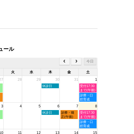
ュール
今日
火
水
木
金
土
27
28
29
30
31
1
木
土
休診日
受付17:30
曜
曜
まで(午後)
日,
日,
土
診療・口
7
8
曜
腔育成
月
月
日,
3
4
5
6
7
8
30th
1st
8
2026
2026
月
木
金
土
休診日
診療・矯
受付17:30
1st
曜
曜
曜
正(午後)
まで(午後)
2026
日,
日,
日,
土
診療・口
8
8
8
曜
腔育成
月
月
月
日,
10
11
12
13
14
15
6th
7th
8th