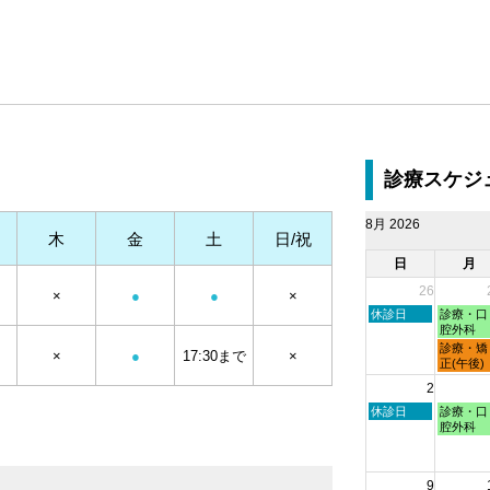
診療スケジ
8月 2026
木
金
土
日/祝
日
月
26
×
●
●
×
日
月
休診日
診療・口
曜
曜
腔外科
日,
日,
月
診療・矯
×
●
17:30まで
×
7
7
曜
正(午後)
月
月
日,
2
26th
27th
7
2026
2026
月
日
月
休診日
診療・口
27th
曜
曜
腔外科
2026
日,
日,
8
8
月
月
9
2nd
3rd