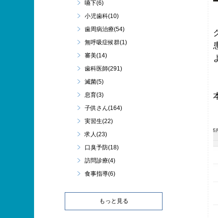
嚥下(6)
小児歯科(10)
歯周病治療(54)
無呼吸症候群(1)
審美(14)
歯科医師(291)
滅菌(5)
息育(3)
子供さん(164)
実習生(22)
求人(23)
口臭予防(18)
訪問診療(4)
食事指導(6)
もっと見る