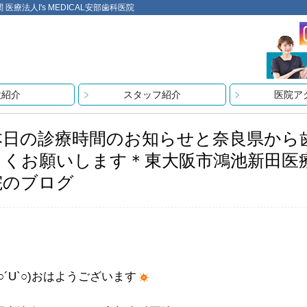
法人I's MEDICAL安部歯科医院
設紹介
スタッフ紹介
医院ア
本日の診療時間のお知らせと奈良県から
しくお願いします＊東大阪市鴻池新田医療法人
院のブログ
(○´U`○)おはようございます