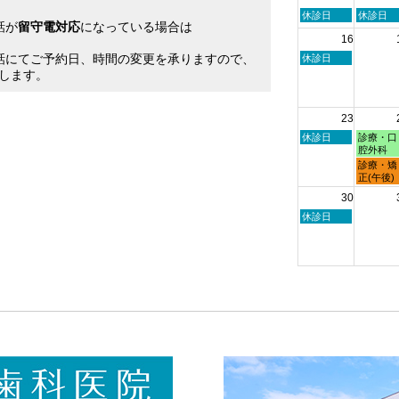
2026
2026
日
月
休診日
休診日
話が
留守電対応
になっている場合は
曜
曜
16
日,
日,
。
8
8
話にてご予約日、時間の変更を承りますので、
日
休診日
月
月
曜
します。
9th
10th
日,
2026
2026
8
月
23
16th
2026
日
月
休診日
診療・口
曜
曜
腔外科
日,
日,
月
診療・矯
8
8
曜
正(午後)
月
月
日,
30
23rd
24th
8
2026
2026
月
日
休診日
24th
曜
2026
日,
8
月
30th
2026