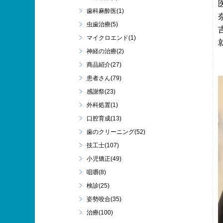
歯科麻酔医(1)
虫歯治療(5)
マイクロエンド(1)
神経の治療(2)
商品紹介(27)
患者さん(79)
感謝祭(23)
外科処置(1)
口腔育成(13)
歯のクリーニング(52)
技工士(107)
小児矯正(49)
咀嚼(8)
検診(25)
姿勢咬合(35)
治療(100)