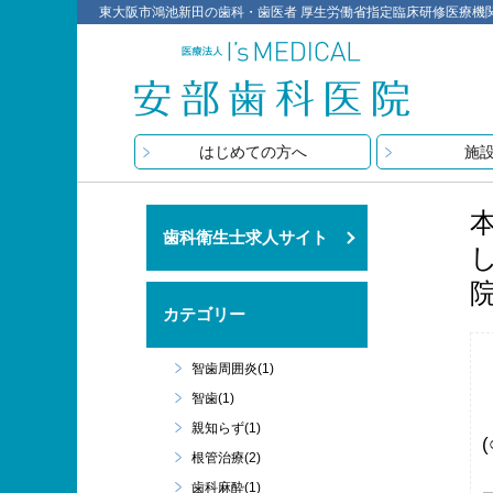
東大阪市鴻池新田の歯科・歯医者 厚生労働省指定臨床研修医療機関 医療
はじめての方へ
施
歯科衛生士求人サイト
カテゴリー
智歯周囲炎(1)
智歯(1)
親知らず(1)
根管治療(2)
歯科麻酔(1)