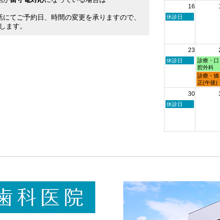
16
日,
日,
。
8
8
話にてご予約日、時間の変更を承りますので、
日
休診日
月
月
曜
します。
9th
10th
日,
2026
2026
8
月
23
16th
2026
日
月
休診日
診療・口
曜
曜
腔外科
日,
日,
月
診療・矯
8
8
曜
正(午後)
月
月
日,
30
23rd
24th
8
2026
2026
月
日
休診日
24th
曜
2026
日,
8
月
30th
2026