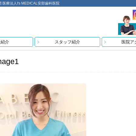
法人I's MEDICAL安部歯科医院
設紹介
スタッフ紹介
医院ア
mage1