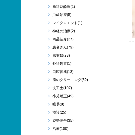
歯科麻酔医(1)
虫歯治療(5)
マイクロエンド(1)
神経の治療(2)
商品紹介(27)
患者さん(79)
感謝祭(23)
外科処置(1)
口腔育成(13)
歯のクリーニング(52)
技工士(107)
小児矯正(49)
咀嚼(8)
検診(25)
姿勢咬合(35)
治療(100)