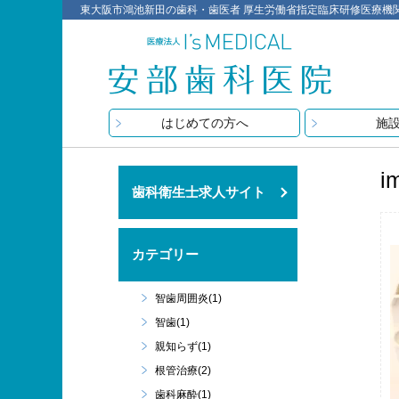
東大阪市鴻池新田の歯科・歯医者 厚生労働省指定臨床研修医療機関 医療
はじめての方へ
施
i
歯科衛生士求人サイト
カテゴリー
智歯周囲炎(1)
智歯(1)
親知らず(1)
根管治療(2)
歯科麻酔(1)