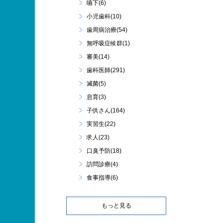
嚥下(6)
小児歯科(10)
歯周病治療(54)
無呼吸症候群(1)
審美(14)
歯科医師(291)
滅菌(5)
息育(3)
子供さん(164)
実習生(22)
求人(23)
口臭予防(18)
訪問診療(4)
食事指導(6)
もっと見る