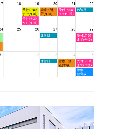
2026
17
18
19
20
21
22
日,
日,
日,
日,
日,
8
8
8
8
8
水
木
金
土
受付12:00
診療・矯
受付18:00
休診日
月
月
月
月
月
曜
曜
曜
曜
まで(午前)
正(午後)
まで(午後)
11th
12th
13th
14th
15th
日,
日,
日,
日,
水
受付16:30
2026
2026
2026
2026
2026
8
8
8
8
曜
から(午後)
月
月
月
月
日,
24
25
26
27
28
29
19th
20th
21st
22nd
8
2026
2026
2026
2026
月
木
土
休診日
受付17:30
19th
曜
曜
まで(午後)
2026
日,
日,
8
8
月
月
31
1
2
3
4
5
27th
29th
2026
2026
木
金
土
休診日
診療・矯
受付17:30
曜
曜
曜
正(午後)
まで(午後)
日,
日,
日,
土
診療・口
9
9
9
曜
腔育成
月
月
月
日,
3rd
4th
5th
9
2026
2026
2026
月
5th
2026