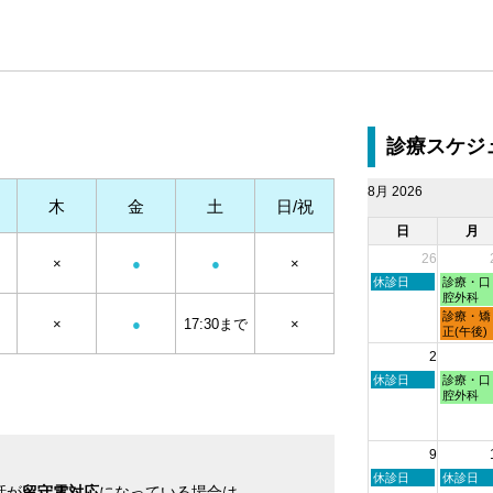
診療スケジ
8月 2026
木
金
土
日/祝
日
月
26
×
●
●
×
日
月
休診日
診療・口
曜
曜
腔外科
日,
日,
月
診療・矯
×
●
17:30まで
×
7
7
曜
正(午後)
月
月
日,
2
26th
27th
7
2026
2026
月
日
月
休診日
診療・口
27th
曜
曜
腔外科
2026
日,
日,
8
8
月
月
9
2nd
3rd
2026
2026
日
月
休診日
休診日
話が
留守電対応
になっている場合は
曜
曜