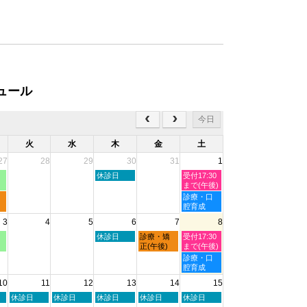
ュール
今日
火
水
木
金
土
27
28
29
30
31
1
木
土
休診日
受付17:30
曜
曜
まで(午後)
日,
日,
土
診療・口
7
8
曜
腔育成
月
月
日,
3
4
5
6
7
8
30th
1st
8
2026
2026
月
木
金
土
休診日
診療・矯
受付17:30
1st
曜
曜
曜
正(午後)
まで(午後)
2026
日,
日,
日,
土
診療・口
8
8
8
曜
腔育成
月
月
月
日,
10
11
12
13
14
15
6th
7th
8th
8
2026
2026
2026
月
火
水
木
金
土
休診日
休診日
休診日
休診日
休診日
8th
曜
曜
曜
曜
曜