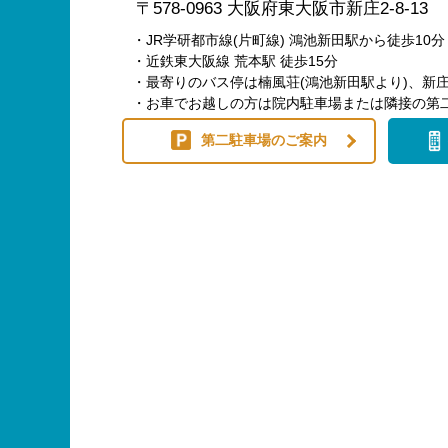
〒578-0963 大阪府東大阪市新庄2-8-13
・JR学研都市線(片町線) 鴻池新田駅から徒歩10分
・近鉄東大阪線 荒本駅 徒歩15分
・最寄りのバス停は楠風荘(鴻池新田駅より)、新庄
・お車でお越しの方は院内駐車場または隣接の第
第二駐車場のご案内