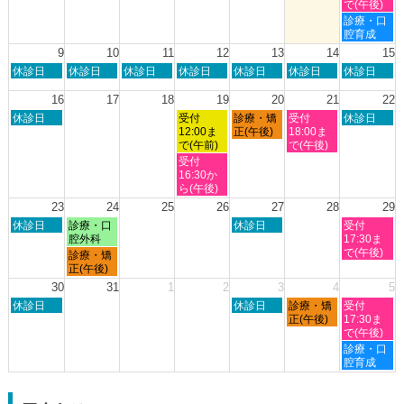
日,
日,
日,
日,
日,
で(午後)
2026
2026
8
8
8
8
8
土
診療・口
月
月
月
月
月
曜
腔育成
2nd
3rd
6th
7th
8th
日,
9
10
11
12
13
14
15
2026
2026
2026
2026
2026
8
日
月
火
水
木
金
土
休診日
休診日
休診日
休診日
休診日
休診日
休診日
月
曜
曜
曜
曜
曜
曜
曜
8th
日,
日,
日,
日,
日,
日,
日,
16
17
18
19
20
21
22
2026
8
8
8
8
8
8
8
日
水
木
金
土
休診日
受付
診療・矯
受付
休診日
月
月
月
月
月
月
月
曜
曜
曜
曜
曜
12:00ま
正(午後)
18:00ま
9th
10th
11th
12th
13th
14th
15th
日,
日,
日,
日,
日,
で(午前)
で(午後)
2026
2026
2026
2026
2026
2026
2026
8
8
8
8
8
水
受付
月
月
月
月
月
曜
16:30か
16th
19th
20th
21st
22nd
日,
ら(午後)
2026
2026
2026
2026
2026
8
23
24
25
26
27
28
29
月
日
月
木
土
休診日
診療・口
休診日
受付
19th
曜
曜
曜
曜
腔外科
17:30ま
2026
日,
日,
日,
日,
で(午後)
月
診療・矯
8
8
8
8
曜
正(午後)
月
月
月
月
日,
30
31
1
2
3
4
5
23rd
24th
27th
29th
8
日
木
金
土
2026
休診日
2026
2026
休診日
診療・矯
2026
受付
月
曜
曜
曜
曜
正(午後)
17:30ま
24th
日,
日,
日,
日,
で(午後)
2026
8
9
9
9
土
診療・口
月
月
月
月
曜
腔育成
30th
3rd
4th
5th
日,
2026
2026
2026
2026
9
月