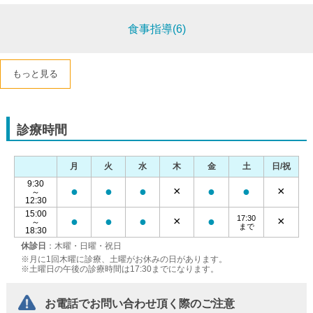
食事指導(6)
もっと見る
診療時間
月
火
水
木
金
土
日/祝
9:30
●
●
●
×
●
●
×
～
12:30
15:00
17:30
●
●
●
×
●
×
～
まで
18:30
休診日
：木曜・日曜・祝日
※月に1回木曜に診療、土曜がお休みの日があります。
※土曜日の午後の診療時間は17:30までになります。
お電話でお問い合わせ頂く際のご注意