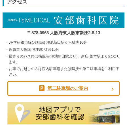
アクセス
5th
2026
〒578-0963 大阪府東大阪市新庄2-8-13
JR学研都市線(片町線) 鴻池新田駅から徒歩10分
近鉄東大阪線 荒本駅 徒歩15分
最寄りのバス停は楠風荘(鴻池新田駅より)、新庄(荒本駅より)になり
ます。
お車でお越しの方は院内駐車場または隣接の第二駐車場をご利用下
さい。
第二駐車場のご案内