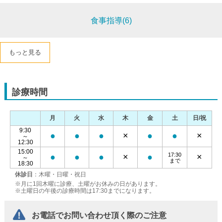
食事指導(6)
もっと見る
診療時間
月
火
水
木
金
土
日/祝
9:30
●
●
●
×
●
●
×
～
12:30
15:00
17:30
●
●
●
×
●
×
～
まで
18:30
休診日
：木曜・日曜・祝日
※月に1回木曜に診療、土曜がお休みの日があります。
※土曜日の午後の診療時間は17:30までになります。
お電話でお問い合わせ頂く際のご注意