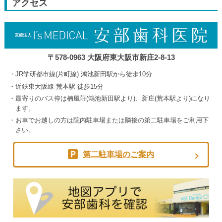
アクセス
5th
2026
〒578-0963 大阪府東大阪市新庄2-8-13
JR学研都市線(片町線) 鴻池新田駅から徒歩10分
近鉄東大阪線 荒本駅 徒歩15分
最寄りのバス停は楠風荘(鴻池新田駅より)、新庄(荒本駅より)になり
ます。
お車でお越しの方は院内駐車場または隣接の第二駐車場をご利用下
さい。
第二駐車場のご案内