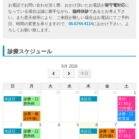
お電話でお問い合わせ頂く際、おかけ頂いたお電話が
留守電対応
に
なっている場合は誠に勝手ながら、
臨時休診
であるとお考え下さ
い。また悪天候等により、ご来院が難しい場合はお電話にてご予約
日、時間の変更を承りますので、
06-6744-4114
におかけ下さい。よ
ろしくお願い致します。
診療スケジュール
8月 2026
今日
日
月
火
水
木
金
土
26
27
28
29
30
31
1
日
月
木
土
休診日
診療・口
休診日
受付
曜
曜
曜
曜
腔外科
17:30ま
日,
日,
日,
日,
で(午後)
7
7
7
8
月
土
診療・矯
診療・口
月
月
月
月
曜
曜
正(午後)
腔育成
26th
27th
30th
1st
日,
日,
2
3
4
5
6
7
8
2026
2026
2026
2026
7
8
日
月
木
金
土
休診日
診療・口
休診日
診療・矯
受付
月
月
曜
曜
曜
曜
曜
腔外科
正(午後)
17:30ま
27th
1st