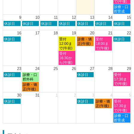
日,
日,
日,
日,
日,
で(午後)
2026
2026
8
8
8
8
8
土
診療・口
月
月
月
月
月
曜
腔育成
2nd
3rd
6th
7th
8th
日,
9
10
11
12
13
14
15
2026
2026
2026
2026
2026
8
日
月
火
水
木
金
土
休診日
休診日
休診日
休診日
休診日
休診日
休診日
月
曜
曜
曜
曜
曜
曜
曜
8th
日,
日,
日,
日,
日,
日,
日,
16
17
18
19
20
21
22
2026
8
8
8
8
8
8
8
日
水
木
金
土
休診日
受付
診療・矯
受付
休診日
月
月
月
月
月
月
月
曜
曜
曜
曜
曜
12:00ま
正(午後)
18:00ま
9th
10th
11th
12th
13th
14th
15th
日,
日,
日,
日,
日,
で(午前)
で(午後)
2026
2026
2026
2026
2026
2026
2026
8
8
8
8
8
水
受付
月
月
月
月
月
曜
16:30か
16th
19th
20th
21st
22nd
日,
ら(午後)
2026
2026
2026
2026
2026
8
23
24
25
26
27
28
29
月
日
月
木
土
休診日
診療・口
休診日
受付
19th
曜
曜
曜
曜
腔外科
17:30ま
2026
日,
日,
日,
日,
で(午後)
月
診療・矯
8
8
8
8
曜
正(午後)
月
月
月
月
日,
30
31
1
2
3
4
5
23rd
24th
27th
29th
8
日
木
金
土
2026
休診日
2026
2026
休診日
診療・矯
2026
受付
月
曜
曜
曜
曜
正(午後)
17:30ま
24th
日,
日,
日,
日,
で(午後)
2026
8
9
9
9
土
診療・口
月
月
月
月
曜
腔育成
30th
3rd
4th
5th
日,
2026
2026
2026
2026
9
月