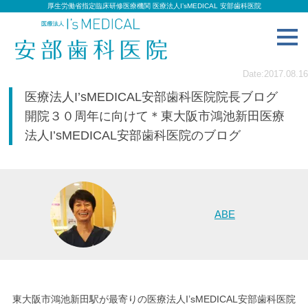
厚生労働省指定臨床研修医療機関 医療法人I’sMEDICAL 安部歯科医院
toggl
navig
Date:2017.08.16
医療法人I’sMEDICAL安部歯科医院院長ブログ
開院３０周年に向けて＊東大阪市鴻池新田医療
法人I’sMEDICAL安部歯科医院のブログ
ABE
東大阪市鴻池新田駅が最寄りの医療法人I’sMEDICAL安部歯科医院