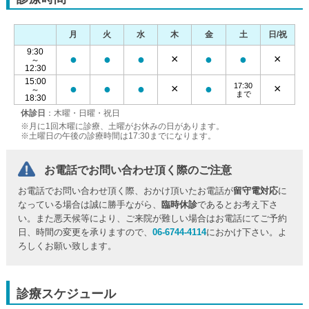
月
火
水
木
金
土
日/祝
9:30
●
●
●
×
●
●
×
～
12:30
15:00
17:30
●
●
●
×
●
×
～
まで
18:30
休診日
：木曜・日曜・祝日
※月に1回木曜に診療、土曜がお休みの日があります。
※土曜日の午後の診療時間は17:30までになります。
お電話でお問い合わせ頂く際のご注意
お電話でお問い合わせ頂く際、おかけ頂いたお電話が
留守電対応
に
なっている場合は誠に勝手ながら、
臨時休診
であるとお考え下さ
い。また悪天候等により、ご来院が難しい場合はお電話にてご予約
日、時間の変更を承りますので、
06-6744-4114
におかけ下さい。よ
ろしくお願い致します。
診療スケジュール