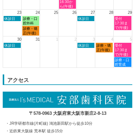
月
月
月
月
月
曜
16:30か
16th
19th
20th
21st
22nd
日,
ら(午後)
2026
2026
2026
2026
2026
8
23
24
25
26
27
28
29
月
日
月
木
土
休診日
診療・口
休診日
受付
19th
曜
曜
曜
曜
腔外科
17:30ま
2026
日,
日,
日,
日,
で(午後)
月
診療・矯
8
8
8
8
曜
正(午後)
月
月
月
月
日,
30
31
1
2
3
4
5
23rd
24th
27th
29th
8
日
木
金
土
2026
休診日
2026
2026
休診日
診療・矯
2026
受付
月
曜
曜
曜
曜
正(午後)
17:30ま
24th
日,
日,
日,
日,
で(午後)
2026
8
9
9
9
土
診療・口
月
月
月
月
曜
腔育成
30th
3rd
4th
5th
日,
2026
2026
2026
2026
9
月
アクセス
5th
2026
〒578-0963 大阪府東大阪市新庄2-8-13
JR学研都市線(片町線) 鴻池新田駅から徒歩10分
近鉄東大阪線 荒本駅 徒歩15分