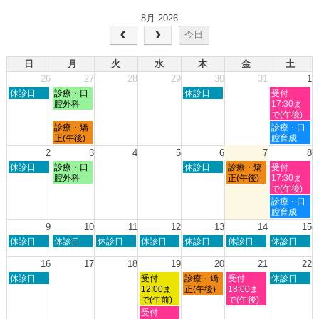
8月 2026
今日
日
月
火
水
木
金
土
26
27
28
29
30
31
1
日
月
木
土
休診日
診療・口
休診日
受付
曜
曜
曜
曜
腔外科
17:30ま
日,
日,
日,
日,
で(午後)
7
7
7
8
月
土
診療・矯
診療・口
月
月
月
月
曜
曜
正(午後)
腔育成
26th
27th
30th
1st
日,
日,
2
3
4
5
6
7
8
2026
2026
2026
2026
7
8
日
月
木
金
土
休診日
診療・口
休診日
診療・矯
受付
月
月
曜
曜
曜
曜
曜
腔外科
正(午後)
17:30ま
27th
1st
日,
日,
日,
日,
日,
で(午後)
2026
2026
8
8
8
8
8
土
診療・口
月
月
月
月
月
曜
腔育成
2nd
3rd
6th
7th
8th
日,
9
10
11
12
13
14
15
2026
2026
2026
2026
2026
8
日
月
火
水
木
金
土
休診日
休診日
休診日
休診日
休診日
休診日
休診日
月
曜
曜
曜
曜
曜
曜
曜
8th
日,
日,
日,
日,
日,
日,
日,
16
17
18
19
20
21
22
2026
8
8
8
8
8
8
8
日
水
木
金
土
休診日
受付
診療・矯
受付
休診日
月
月
月
月
月
月
月
曜
曜
曜
曜
曜
12:00ま
正(午後)
18:00ま
9th
10th
11th
12th
13th
14th
15th
日,
日,
日,
日,
日,
で(午前)
で(午後)
2026
2026
2026
2026
2026
2026
2026
8
8
8
8
8
水
受付