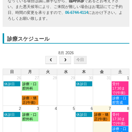
なっている場合は誠に勝手ながら、
臨時休診
であるとお考え下さ
い。また悪天候等により、ご来院が難しい場合はお電話にてご予約
日、時間の変更を承りますので、
06-6744-4114
におかけ下さい。よ
ろしくお願い致します。
診療スケジュール
8月 2026
今日
日
月
火
水
木
金
土
26
27
28
29
30
31
1
日
月
木
土
休診日
診療・口
休診日
受付
曜
曜
曜
曜
腔外科
17:30ま
日,
日,
日,
日,
で(午後)
7
7
7
8
月
土
診療・矯
診療・口
月
月
月
月
曜
曜
正(午後)
腔育成
26th
27th
30th
1st
日,
日,
2
3
4
5
6
7
8
2026
2026
2026
2026
7
8
日
月
木
金
土
休診日
診療・口
休診日
診療・矯
受付
月
月
曜
曜
曜
曜
曜
腔外科
正(午後)
17:30ま
27th
1st
日,
日,
日,
日,
日,
で(午後)
2026
2026
8
8
8
8
8
土
診療・口
月
月
月
月
月