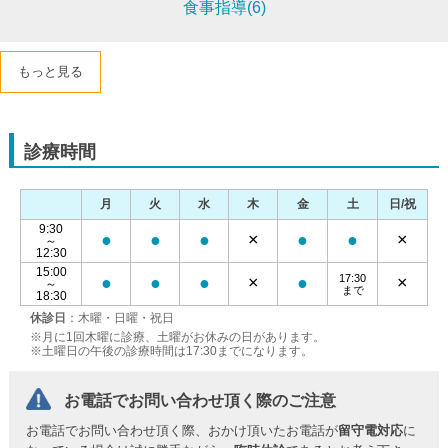
食事指導(6)
もっと見る
診療時間
月
火
水
木
金
土
日/祝
9:30
●
●
●
×
●
●
×
～
12:30
15:00
17:30
●
●
●
×
●
×
～
まで
18:30
休診日
：木曜・日曜・祝日
※月に1回木曜に診療、土曜がお休みの日があります。
※土曜日の午後の診療時間は17:30までになります。
お電話でお問い合わせ頂く際のご注意
お電話でお問い合わせ頂く際、おかけ頂いたお電話が
留守電対応
に