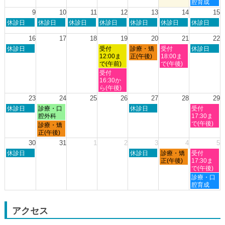
曜
腔育成
2nd
3rd
6th
7th
8th
日,
9
10
11
12
13
14
15
2026
2026
2026
2026
2026
8
日
月
火
水
木
金
土
休診日
休診日
休診日
休診日
休診日
休診日
休診日
月
曜
曜
曜
曜
曜
曜
曜
8th
日,
日,
日,
日,
日,
日,
日,
16
17
18
19
20
21
22
2026
8
8
8
8
8
8
8
日
水
木
金
土
休診日
受付
診療・矯
受付
休診日
月
月
月
月
月
月
月
曜
曜
曜
曜
曜
12:00ま
正(午後)
18:00ま
9th
10th
11th
12th
13th
14th
15th
日,
日,
日,
日,
日,
で(午前)
で(午後)
2026
2026
2026
2026
2026
2026
2026
8
8
8
8
8
水
受付
月
月
月
月
月
曜
16:30か
16th
19th
20th
21st
22nd
日,
ら(午後)
2026
2026
2026
2026
2026
8
23
24
25
26
27
28
29
月
日
月
木
土
休診日
診療・口
休診日
受付
19th
曜
曜
曜
曜
腔外科
17:30ま
2026
日,
日,
日,
日,
で(午後)
月
診療・矯
8
8
8
8
曜
正(午後)
月
月
月
月
日,
30
31
1
2
3
4
5
23rd
24th
27th
29th
8
日
木
金
土
2026
休診日
2026
2026
休診日
診療・矯
2026
受付
月
曜
曜
曜
曜
正(午後)
17:30ま
24th
日,
日,
日,
日,
で(午後)
2026
8
9
9
9
土
診療・口
月
月
月
月
曜
腔育成
30th
3rd
4th
5th
日,
2026
2026
2026
2026
9
月
アクセス
5th
2026