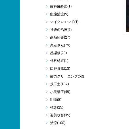
歯科麻酔医(1)
虫歯治療(5)
マイクロエンド(1)
神経の治療(2)
商品紹介(27)
患者さん(79)
感謝祭(23)
外科処置(1)
口腔育成(13)
歯のクリーニング(52)
技工士(107)
小児矯正(49)
咀嚼(8)
検診(25)
姿勢咬合(35)
治療(100)