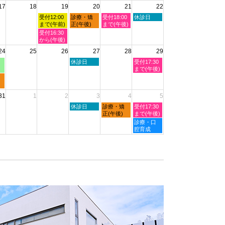
2026
17
18
19
20
21
22
日,
日,
日,
日,
日,
8
8
8
8
8
水
木
金
土
受付12:00
診療・矯
受付18:00
休診日
月
月
月
月
月
曜
曜
曜
曜
まで(午前)
正(午後)
まで(午後)
11th
12th
13th
14th
15th
日,
日,
日,
日,
水
受付16:30
2026
2026
2026
2026
2026
8
8
8
8
曜
から(午後)
月
月
月
月
日,
24
25
26
27
28
29
19th
20th
21st
22nd
8
2026
2026
2026
2026
月
木
土
休診日
受付17:30
19th
曜
曜
まで(午後)
2026
日,
日,
8
8
月
月
31
1
2
3
4
5
27th
29th
2026
2026
木
金
土
休診日
診療・矯
受付17:30
曜
曜
曜
正(午後)
まで(午後)
日,
日,
日,
土
診療・口
9
9
9
曜
腔育成
月
月
月
日,
3rd
4th
5th
9
2026
2026
2026
月
5th
2026