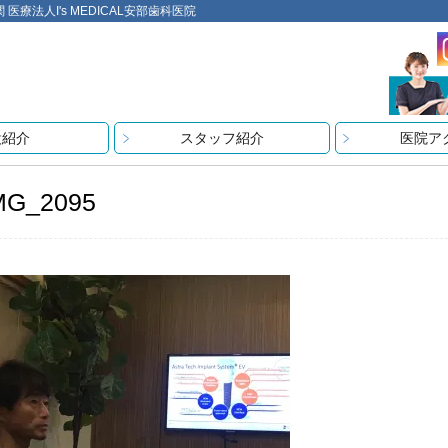
法人I's MEDICAL安部歯科医院
設紹介
スタッフ紹介
医院ア
MG_2095