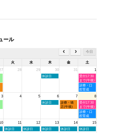
ュール
今日
火
水
木
金
土
27
28
29
30
31
1
木
土
休診日
受付17:30
曜
曜
まで(午後)
日,
日,
土
診療・口
7
8
曜
腔育成
月
月
日,
3
4
5
6
7
8
30th
1st
8
2026
2026
月
木
金
土
休診日
診療・矯
受付17:30
1st
曜
曜
曜
正(午後)
まで(午後)
2026
日,
日,
日,
土
診療・口
8
8
8
曜
腔育成
月
月
月
日,
10
11
12
13
14
15
6th
7th
8th
8
2026
2026
2026
月
火
水
木
金
土
休診日
休診日
休診日
休診日
休診日
8th
曜
曜
曜
曜
曜