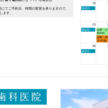
16
日,
日,
。
8
8
話にてご予約日、時間の変更を承りますので、
日
休診日
月
月
曜
します。
9th
10th
日,
2026
2026
8
月
23
16th
2026
日
月
休診日
診療・口
曜
曜
腔外科
日,
日,
月
診療・矯
8
8
曜
正(午後)
月
月
日,
30
23rd
24th
8
2026
2026
月
日
休診日
24th
曜
2026
日,
8
月
30th
2026