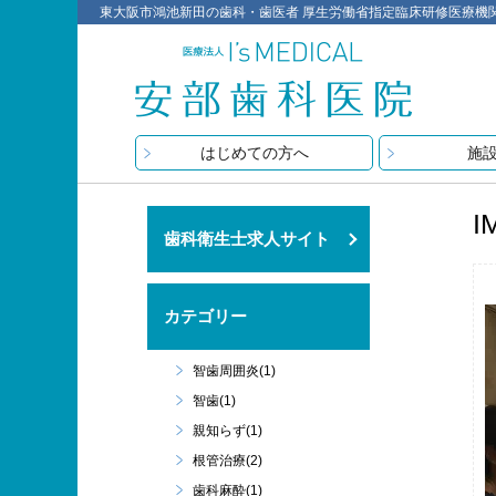
東大阪市鴻池新田の歯科・歯医者 厚生労働省指定臨床研修医療機関 医療
はじめての方へ
施
I
歯科衛生士求人サイト
カテゴリー
智歯周囲炎(1)
智歯(1)
親知らず(1)
根管治療(2)
歯科麻酔(1)