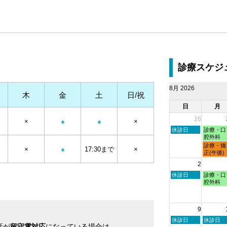
診療スケジ
8月 2026
木
金
土
日/祝
日
月
26
×
●
●
×
日
月
休診日
診療・口
曜
曜
腔外科
日,
日,
月
診療・矯
×
●
17:30まで
×
7
7
曜
正(午後)
月
月
日,
2
26th
27th
7
2026
2026
月
日
月
休診日
診療・口
27th
曜
曜
腔外科
2026
日,
日,
8
8
月
月
9
2nd
3rd
2026
2026
日
月
休診日
休診日
話が
留守電対応
になっている場合は
曜
曜