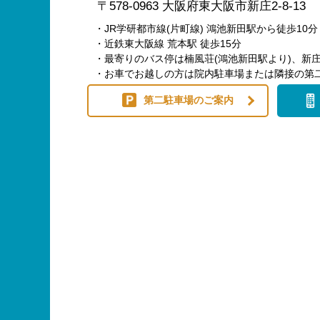
〒578-0963 大阪府東大阪市新庄2-8-13
・JR学研都市線(片町線) 鴻池新田駅から徒歩10分
・近鉄東大阪線 荒本駅 徒歩15分
・最寄りのバス停は楠風荘(鴻池新田駅より)、新庄
・お車でお越しの方は院内駐車場または隣接の第
第二駐車場のご案内