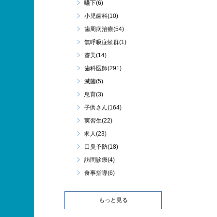
嚥下(6)
小児歯科(10)
歯周病治療(54)
無呼吸症候群(1)
審美(14)
歯科医師(291)
滅菌(5)
息育(3)
子供さん(164)
実習生(22)
求人(23)
口臭予防(18)
訪問診療(4)
食事指導(6)
もっと見る