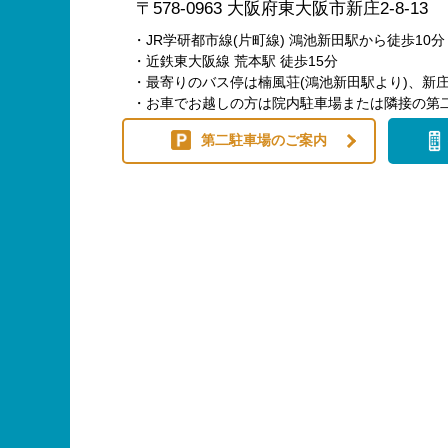
〒578-0963 大阪府東大阪市新庄2-8-13
・JR学研都市線(片町線) 鴻池新田駅から徒歩10分
・近鉄東大阪線 荒本駅 徒歩15分
・最寄りのバス停は楠風荘(鴻池新田駅より)、新庄
・お車でお越しの方は院内駐車場または隣接の第
第二駐車場のご案内