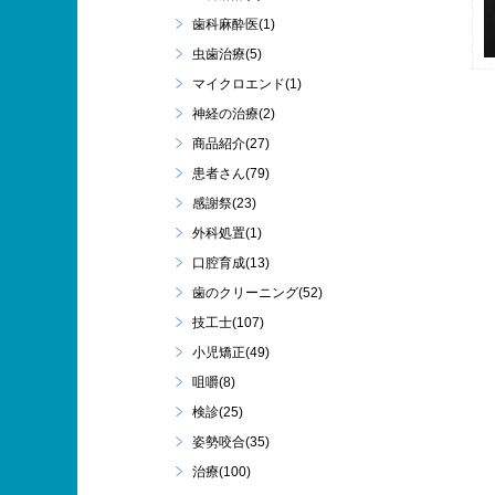
歯科麻酔医(1)
虫歯治療(5)
マイクロエンド(1)
神経の治療(2)
商品紹介(27)
患者さん(79)
感謝祭(23)
外科処置(1)
口腔育成(13)
歯のクリーニング(52)
技工士(107)
小児矯正(49)
咀嚼(8)
検診(25)
姿勢咬合(35)
治療(100)