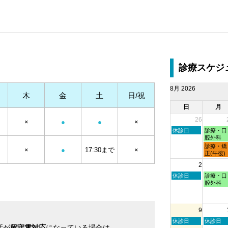
診療スケジ
8月 2026
木
金
土
日/祝
日
月
26
×
●
●
×
日
月
休診日
診療・口
曜
曜
腔外科
日,
日,
月
診療・矯
×
●
17:30まで
×
7
7
曜
正(午後)
月
月
日,
2
26th
27th
7
2026
2026
月
日
月
休診日
診療・口
27th
曜
曜
腔外科
2026
日,
日,
8
8
月
月
9
2nd
3rd
2026
2026
日
月
休診日
休診日
話が
留守電対応
になっている場合は
曜
曜