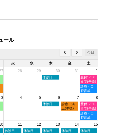
ュール
今日
火
水
木
金
土
27
28
29
30
31
1
木
土
休診日
受付17:30
曜
曜
まで(午後)
日,
日,
土
診療・口
7
8
曜
腔育成
月
月
日,
3
4
5
6
7
8
30th
1st
8
2026
2026
月
木
金
土
休診日
診療・矯
受付17:30
1st
曜
曜
曜
正(午後)
まで(午後)
2026
日,
日,
日,
土
診療・口
8
8
8
曜
腔育成
月
月
月
日,
10
11
12
13
14
15
6th
7th
8th
8
2026
2026
2026
月
火
水
木
金
土
休診日
休診日
休診日
休診日
休診日
8th
曜
曜
曜
曜
曜