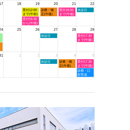
2026
17
18
19
20
21
22
日,
日,
日,
日,
日,
8
8
8
8
8
水
木
金
土
受付12:00
診療・矯
受付18:00
休診日
月
月
月
月
月
曜
曜
曜
曜
まで(午前)
正(午後)
まで(午後)
11th
12th
13th
14th
15th
日,
日,
日,
日,
水
受付16:30
2026
2026
2026
2026
2026
8
8
8
8
曜
から(午後)
月
月
月
月
日,
24
25
26
27
28
29
19th
20th
21st
22nd
8
2026
2026
2026
2026
月
木
土
休診日
受付17:30
19th
曜
曜
まで(午後)
2026
日,
日,
8
8
月
月
31
1
2
3
4
5
27th
29th
2026
2026
木
金
土
休診日
診療・矯
受付17:30
曜
曜
曜
正(午後)
まで(午後)
日,
日,
日,
土
診療・口
9
9
9
曜
腔育成
月
月
月
日,
3rd
4th
5th
9
2026
2026
2026
月
5th
2026