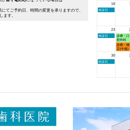
16
日,
日,
。
8
8
話にてご予約日、時間の変更を承りますので、
日
休診日
月
月
曜
します。
9th
10th
日,
2026
2026
8
月
23
16th
2026
日
月
休診日
診療・口
曜
曜
腔外科
日,
日,
月
診療・矯
8
8
曜
正(午後)
月
月
日,
30
23rd
24th
8
2026
2026
月
日
休診日
24th
曜
2026
日,
8
月
30th
2026