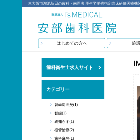
東大阪市鴻池新田の歯科・歯医者 厚生労働省指定臨床研修医療機関 医療
はじめての方へ
施
I
歯科衛生士求人サイト
カテゴリー
智歯周囲炎(1)
智歯(1)
親知らず(1)
根管治療(2)
歯科麻酔(1)