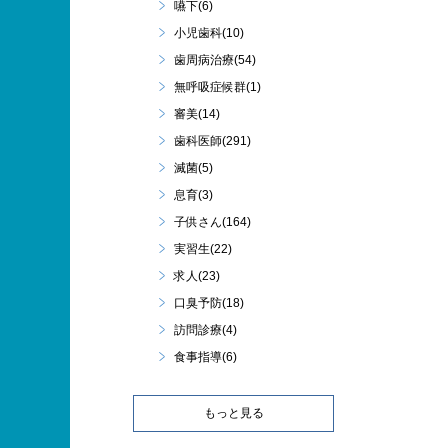
嚥下(6)
小児歯科(10)
歯周病治療(54)
無呼吸症候群(1)
審美(14)
歯科医師(291)
滅菌(5)
息育(3)
子供さん(164)
実習生(22)
求人(23)
口臭予防(18)
訪問診療(4)
食事指導(6)
もっと見る