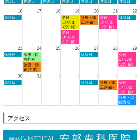
日
月
火
水
木
金
土
休診日
休診日
休診日
休診日
休診日
休診日
休診日
月
曜
曜
曜
曜
曜
曜
曜
8th
日,
日,
日,
日,
日,
日,
日,
16
17
18
19
20
21
22
2026
8
8
8
8
8
8
8
日
水
木
金
土
休診日
受付
診療・矯
受付
休診日
月
月
月
月
月
月
月
曜
曜
曜
曜
曜
12:00ま
正(午後)
18:00ま
9th
10th
11th
12th
13th
14th
15th
日,
日,
日,
日,
日,
で(午前)
で(午後)
2026
2026
2026
2026
2026
2026
2026
8
8
8
8
8
水
受付
月
月
月
月
月
曜
16:30か
16th
19th
20th
21st
22nd
日,
ら(午後)
2026
2026
2026
2026
2026
8
23
24
25
26
27
28
29
月
日
月
木
土
休診日
診療・口
休診日
受付
19th
曜
曜
曜
曜
腔外科
17:30ま
2026
日,
日,
日,
日,
で(午後)
月
診療・矯
8
8
8
8
曜
正(午後)
月
月
月
月
日,
30
31
1
2
3
4
5
23rd
24th
27th
29th
8
日
木
金
土
2026
休診日
2026
2026
休診日
診療・矯
2026
受付
月
曜
曜
曜
曜
正(午後)
17:30ま
24th
日,
日,
日,
日,
で(午後)
2026
8
9
9
9
土
診療・口
月
月
月
月
曜
腔育成
30th
3rd
4th
5th
日,
2026
2026
2026
2026
9
月
アクセス
5th
2026