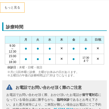
もっと見る
診療時間
月
火
水
木
金
土
日/祝
9:30
●
●
●
×
●
●
×
～
12:30
15:00
17:30
●
●
●
×
●
×
～
まで
18:30
休診日
：木曜・日曜・祝日
※月に1回木曜に診療、土曜がお休みの日があります。
※土曜日の午後の診療時間は17:30までになります。
お電話でお問い合わせ頂く際のご注意
お電話でお問い合わせ頂く際、おかけ頂いたお電話が
留守電対応
に
なっている場合は誠に勝手ながら、
臨時休診
であるとお考え下さ
い。また悪天候等により、ご来院が難しい場合はお電話にてご予約