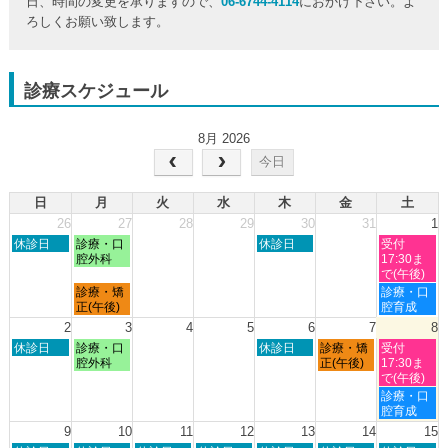
日、時間の変更を承りますので、
06-6744-4114
におかけ下さい。よ
ろしくお願い致します。
診療スケジュール
8月 2026
今日
日
月
火
水
木
金
土
26
27
28
29
30
31
1
日
月
木
土
休診日
診療・口
休診日
受付
曜
曜
曜
曜
腔外科
17:30ま
日,
日,
日,
日,
で(午後)
7
7
7
8
月
土
診療・矯
診療・口
月
月
月
月
曜
曜
正(午後)
腔育成
26th
27th
30th
1st
日,
日,
2
3
4
5
6
7
8
2026
2026
2026
2026
7
8
日
月
木
金
土
休診日
診療・口
休診日
診療・矯
受付
月
月
曜
曜
曜
曜
曜
腔外科
正(午後)
17:30ま
27th
1st
日,
日,
日,
日,
日,
で(午後)
2026
2026
8
8
8
8
8
土
診療・口
月
月
月
月
月
曜
腔育成
2nd
3rd
6th
7th
8th
日,
9
10
11
12
13
14
15
2026
2026
2026
2026
2026
8