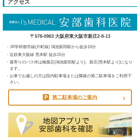
アクセス
5th
2026
〒578-0963 大阪府東大阪市新庄2-8-13
JR学研都市線(片町線) 鴻池新田駅から徒歩10分
近鉄東大阪線 荒本駅 徒歩15分
最寄りのバス停は楠風荘(鴻池新田駅より)、新庄(荒本駅より)になり
ます。
お車でお越しの方は院内駐車場または隣接の第二駐車場をご利用下
さい。
第二駐車場のご案内