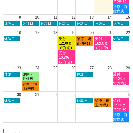
日,
日,
日,
日,
日,
で(午後)
2026
2026
8
8
8
8
8
土
診療・口
月
月
月
月
月
曜
腔育成
2nd
3rd
6th
7th
8th
日,
9
10
11
12
13
14
15
2026
2026
2026
2026
2026
8
日
月
火
水
木
金
土
休診日
休診日
休診日
休診日
休診日
休診日
休診日
月
曜
曜
曜
曜
曜
曜
曜
8th
日,
日,
日,
日,
日,
日,
日,
16
17
18
19
20
21
22
2026
8
8
8
8
8
8
8
日
水
木
金
土
休診日
受付
診療・矯
受付
休診日
月
月
月
月
月
月
月
曜
曜
曜
曜
曜
12:00ま
正(午後)
18:00ま
9th
10th
11th
12th
13th
14th
15th
日,
日,
日,
日,
日,
で(午前)
で(午後)
2026
2026
2026
2026
2026
2026
2026
8
8
8
8
8
水
受付
月
月
月
月
月
曜
16:30か
16th
19th
20th
21st
22nd
日,
ら(午後)
2026
2026
2026
2026
2026
8
23
24
25
26
27
28
29
月
日
月
木
土
休診日
診療・口
休診日
受付
19th
曜
曜
曜
曜
腔外科
17:30ま
2026
日,
日,
日,
日,
で(午後)
月
診療・矯
8
8
8
8
曜
正(午後)
月
月
月
月
日,
30
31
1
2
3
4
5
23rd
24th
27th
29th
8
日
木
金
土
2026
休診日
2026
2026
休診日
診療・矯
2026
受付
月
曜
曜
曜
曜
正(午後)
17:30ま
24th
日,
日,
日,
日,
で(午後)
2026
8
9
9
9
土
診療・口
月
月
月
月
曜
腔育成
30th
3rd
4th
5th
日,
2026
2026
2026
2026
9
月