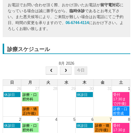
お電話でお問い合わせ頂く際、おかけ頂いたお電話が
留守電対応
に
なっている場合は誠に勝手ながら、
臨時休診
であるとお考え下さ
い。また悪天候等により、ご来院が難しい場合はお電話にてご予約
日、時間の変更を承りますので、
06-6744-4114
におかけ下さい。よ
ろしくお願い致します。
診療スケジュール
8月 2026
今日
日
月
火
水
木
金
土
26
27
28
29
30
31
1
日
月
木
土
休診日
診療・口
休診日
受付
曜
曜
曜
曜
腔外科
17:30ま
日,
日,
日,
日,
で(午後)
7
7
7
8
月
土
診療・矯
診療・口
月
月
月
月
曜
曜
正(午後)
腔育成
26th
27th
30th
1st
日,
日,
2
3
4
5
6
7
8
2026
2026
2026
2026
7
8
日
月
木
金
土
休診日
診療・口
休診日
診療・矯
受付
月
月
曜
曜
曜
曜
曜
腔外科
正(午後)
17:30ま
27th
1st