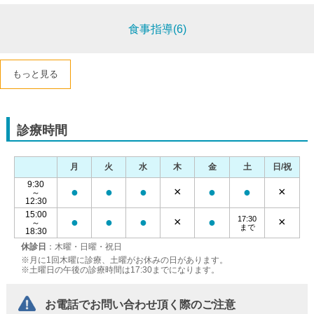
食事指導(6)
もっと見る
診療時間
月
火
水
木
金
土
日/祝
9:30
●
●
●
×
●
●
×
～
12:30
15:00
17:30
●
●
●
×
●
×
～
まで
18:30
休診日
：木曜・日曜・祝日
※月に1回木曜に診療、土曜がお休みの日があります。
※土曜日の午後の診療時間は17:30までになります。
お電話でお問い合わせ頂く際のご注意