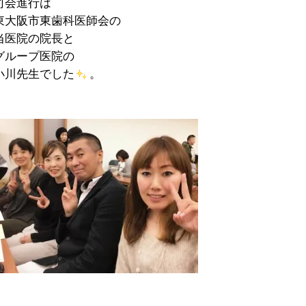
司会進行は
東大阪市東歯科医師会の
当医院の院長と
グループ医院の
小川先生でした
。