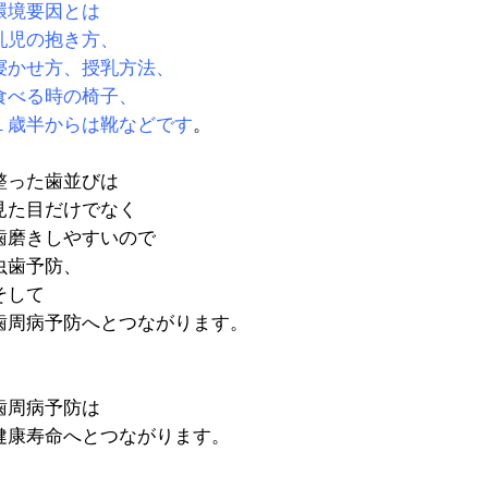
環境要因とは
乳児の抱き方、
寝かせ方、授乳方法、
食べる時の椅子、
１歳半からは靴などです
。
整った歯並びは
見た目だけでなく
歯磨きしやすいので
虫歯予防、
そして
歯周病予防へとつながります。
歯周病予防は
健康寿命へとつながります。