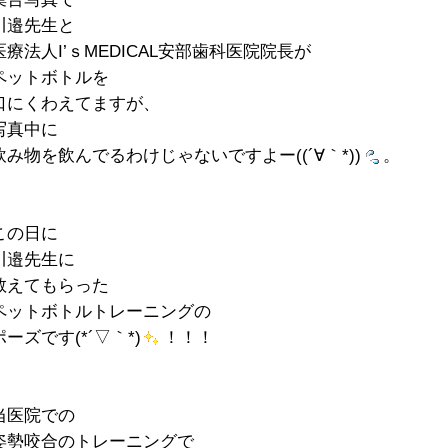
川邉先生と
医療法人I’ｓMEDICAL安部歯科医院院長が
ペットボトルを
口にくわえてますが、
写真中に
飲み物を飲んでるわけじゃないですよー((´∀｀*))
。
この日に
川邉先生に
教えてもらった
ペットボトルトレーニングの
ポーズです(*´▽｀*)
！！！
当医院での
姿勢咬合のトレーニングで