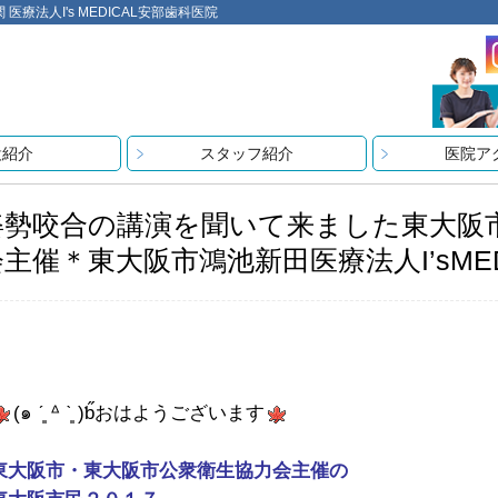
法人I's MEDICAL安部歯科医院
設紹介
スタッフ紹介
医院ア
姿勢咬合の講演を聞いて来ました東大阪
会主催＊東大阪市鴻池新田医療法人I’sME
(๑ ˊ͈ ᐞ ˋ͈ )ƅ̋おはようございます
東大阪市・東大阪市公衆衛生協力会主催の