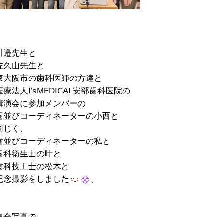
川邉先生と
佐久山先生と
東大阪市の歯科医師の方達と
医療法人I’sMEDICAL安部歯科医院の
講演会に参加メンバーの
歯並びコーディネーターの小西と
同じく、
歯並びコーディネーターの私と
歯科衛生士の叶と
歯科技工士の松木と
記念撮影をしました
。
集合写真で