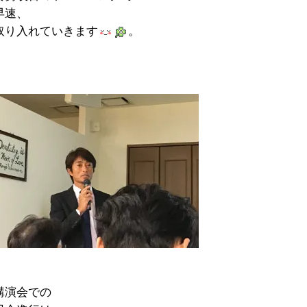
早速、
取り入れていきます
。
講演会での