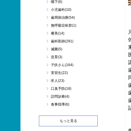
嚥下(6)
小児歯科(10)
歯周病治療(54)
無呼吸症候群(1)
審美(14)
歯科医師(291)
滅菌(5)
息育(3)
子供さん(164)
実習生(22)
求人(23)
口臭予防(18)
訪問診療(4)
食事指導(6)
もっと見る