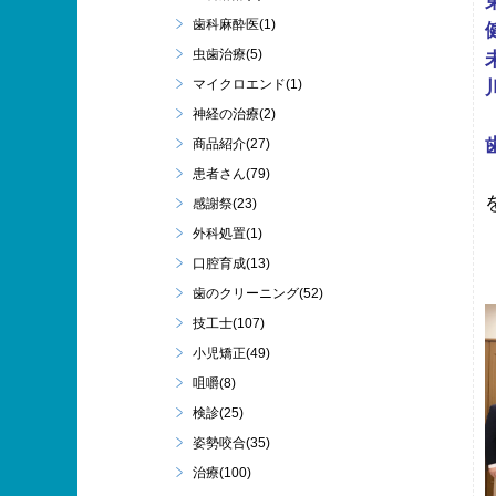
歯科麻酔医(1)
虫歯治療(5)
マイクロエンド(1)
神経の治療(2)
商品紹介(27)
患者さん(79)
感謝祭(23)
外科処置(1)
口腔育成(13)
歯のクリーニング(52)
技工士(107)
小児矯正(49)
咀嚼(8)
検診(25)
姿勢咬合(35)
治療(100)