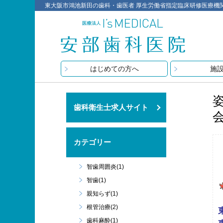
東大阪市鴻池新田の歯科・歯医者 厚生労働省指定臨床研修医療機関 医療
はじめての方へ
施
歯科衛生士求人サイト
カテゴリー
智歯周囲炎(1)
智歯(1)
親知らず(1)
根管治療(2)
歯科麻酔(1)