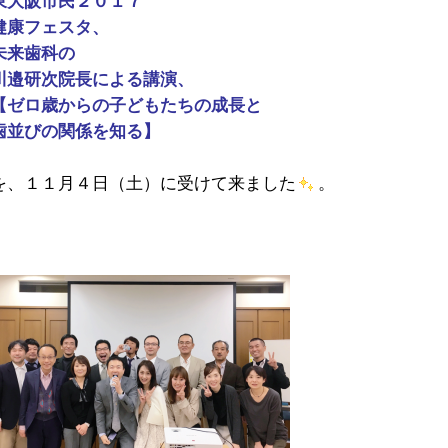
東大阪市民２０１７
健康フェスタ、
未来歯科の
川邉研次院長による講演、
【ゼロ歳からの子どもたちの成長と
歯並びの関係を知る】
を、１１月４日（土）に受けて来ました
。