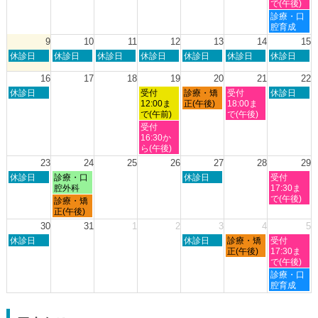
日,
日,
日,
日,
日,
で(午後)
2026
2026
8
8
8
8
8
土
診療・口
月
月
月
月
月
曜
腔育成
2nd
3rd
6th
7th
8th
日,
9
10
11
12
13
14
15
2026
2026
2026
2026
2026
8
日
月
火
水
木
金
土
休診日
休診日
休診日
休診日
休診日
休診日
休診日
月
曜
曜
曜
曜
曜
曜
曜
8th
日,
日,
日,
日,
日,
日,
日,
16
17
18
19
20
21
22
2026
8
8
8
8
8
8
8
日
水
木
金
土
休診日
受付
診療・矯
受付
休診日
月
月
月
月
月
月
月
曜
曜
曜
曜
曜
12:00ま
正(午後)
18:00ま
9th
10th
11th
12th
13th
14th
15th
日,
日,
日,
日,
日,
で(午前)
で(午後)
2026
2026
2026
2026
2026
2026
2026
8
8
8
8
8
水
受付
月
月
月
月
月
曜
16:30か
16th
19th
20th
21st
22nd
日,
ら(午後)
2026
2026
2026
2026
2026
8
23
24
25
26
27
28
29
月
日
月
木
土
休診日
診療・口
休診日
受付
19th
曜
曜
曜
曜
腔外科
17:30ま
2026
日,
日,
日,
日,
で(午後)
月
診療・矯
8
8
8
8
曜
正(午後)
月
月
月
月
日,
30
31
1
2
3
4
5
23rd
24th
27th
29th
8
日
木
金
土
2026
休診日
2026
2026
休診日
診療・矯
2026
受付
月
曜
曜
曜
曜
正(午後)
17:30ま
24th
日,
日,
日,
日,
で(午後)
2026
8
9
9
9
土
診療・口
月
月
月
月
曜
腔育成
30th
3rd
4th
5th
日,
2026
2026
2026
2026
9
月