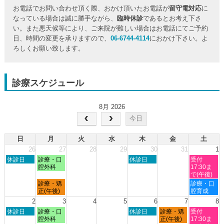
お電話でお問い合わせ頂く際、おかけ頂いたお電話が
留守電対応
に
なっている場合は誠に勝手ながら、
臨時休診
であるとお考え下さ
い。また悪天候等により、ご来院が難しい場合はお電話にてご予約
日、時間の変更を承りますので、
06-6744-4114
におかけ下さい。よ
ろしくお願い致します。
診療スケジュール
8月 2026
今日
日
月
火
水
木
金
土
26
27
28
29
30
31
1
日
月
木
土
休診日
診療・口
休診日
受付
曜
曜
曜
曜
腔外科
17:30ま
日,
日,
日,
日,
で(午後)
7
7
7
8
月
土
診療・矯
診療・口
月
月
月
月
曜
曜
正(午後)
腔育成
26th
27th
30th
1st
日,
日,
2
3
4
5
6
7
8
2026
2026
2026
2026
7
8
日
月
木
金
土
休診日
診療・口
休診日
診療・矯
受付
月
月
曜
曜
曜
曜
曜
腔外科
正(午後)
17:30ま
27th
1st