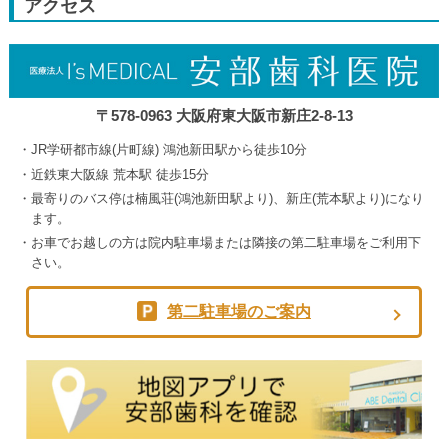
アクセス
5th
2026
〒578-0963 大阪府東大阪市新庄2-8-13
JR学研都市線(片町線) 鴻池新田駅から徒歩10分
近鉄東大阪線 荒本駅 徒歩15分
最寄りのバス停は楠風荘(鴻池新田駅より)、新庄(荒本駅より)になり
ます。
お車でお越しの方は院内駐車場または隣接の第二駐車場をご利用下
さい。
第二駐車場のご案内