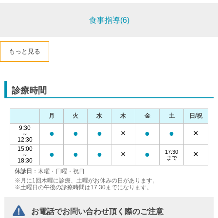
食事指導(6)
もっと見る
診療時間
月
火
水
木
金
土
日/祝
9:30
●
●
●
×
●
●
×
～
12:30
15:00
17:30
●
●
●
×
●
×
～
まで
18:30
休診日
：木曜・日曜・祝日
※月に1回木曜に診療、土曜がお休みの日があります。
※土曜日の午後の診療時間は17:30までになります。
お電話でお問い合わせ頂く際のご注意