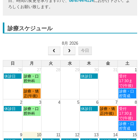
日、時間の変更を承りますので、
06-6744-4114
におかけ下さい。よ
ろしくお願い致します。
診療スケジュール
8月 2026
今日
日
月
火
水
木
金
土
26
27
28
29
30
31
1
日
月
木
土
休診日
診療・口
休診日
受付
曜
曜
曜
曜
腔外科
17:30ま
日,
日,
日,
日,
で(午後)
7
7
7
8
月
土
診療・矯
診療・口
月
月
月
月
曜
曜
正(午後)
腔育成
26th
27th
30th
1st
日,
日,
2
3
4
5
6
7
8
2026
2026
2026
2026
7
8
日
月
木
金
土
休診日
診療・口
休診日
診療・矯
受付
月
月
曜
曜
曜
曜
曜
腔外科
正(午後)
17:30ま
27th
1st
日,
日,
日,
日,
日,
で(午後)
2026
2026
8
8
8
8
8
土
診療・口
月
月
月
月
月
曜
腔育成
2nd
3rd
6th
7th
8th
日,
9
10
11
12
13
14
15
2026
2026
2026
2026
2026
8