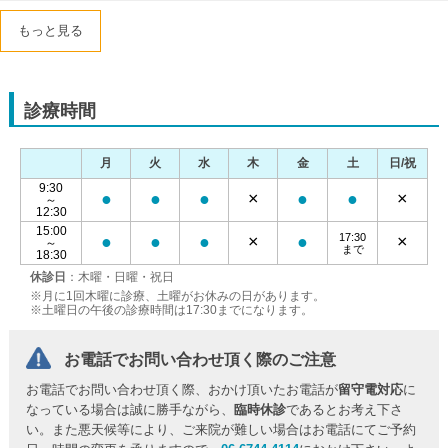
もっと見る
診療時間
月
火
水
木
金
土
日/祝
9:30
●
●
●
×
●
●
×
～
12:30
15:00
17:30
●
●
●
×
●
×
～
まで
18:30
休診日
：木曜・日曜・祝日
※月に1回木曜に診療、土曜がお休みの日があります。
※土曜日の午後の診療時間は17:30までになります。
お電話でお問い合わせ頂く際のご注意
お電話でお問い合わせ頂く際、おかけ頂いたお電話が
留守電対応
に
なっている場合は誠に勝手ながら、
臨時休診
であるとお考え下さ
い。また悪天候等により、ご来院が難しい場合はお電話にてご予約