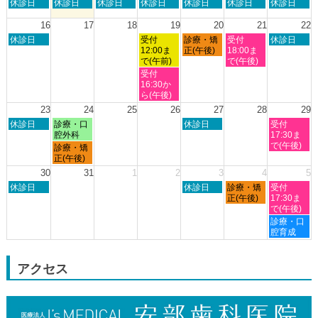
日
月
火
水
木
金
土
休診日
休診日
休診日
休診日
休診日
休診日
休診日
月
曜
曜
曜
曜
曜
曜
曜
8th
日,
日,
日,
日,
日,
日,
日,
16
17
18
19
20
21
22
2026
8
8
8
8
8
8
8
日
水
木
金
土
休診日
受付
診療・矯
受付
休診日
月
月
月
月
月
月
月
曜
曜
曜
曜
曜
12:00ま
正(午後)
18:00ま
9th
10th
11th
12th
13th
14th
15th
日,
日,
日,
日,
日,
で(午前)
で(午後)
2026
2026
2026
2026
2026
2026
2026
8
8
8
8
8
水
受付
月
月
月
月
月
曜
16:30か
16th
19th
20th
21st
22nd
日,
ら(午後)
2026
2026
2026
2026
2026
8
23
24
25
26
27
28
29
月
日
月
木
土
休診日
診療・口
休診日
受付
19th
曜
曜
曜
曜
腔外科
17:30ま
2026
日,
日,
日,
日,
で(午後)
月
診療・矯
8
8
8
8
曜
正(午後)
月
月
月
月
日,
30
31
1
2
3
4
5
23rd
24th
27th
29th
8
日
木
金
土
2026
休診日
2026
2026
休診日
診療・矯
2026
受付
月
曜
曜
曜
曜
正(午後)
17:30ま
24th
日,
日,
日,
日,
で(午後)
2026
8
9
9
9
土
診療・口
月
月
月
月
曜
腔育成
30th
3rd
4th
5th
日,
2026
2026
2026
2026
9
月
アクセス
5th
2026