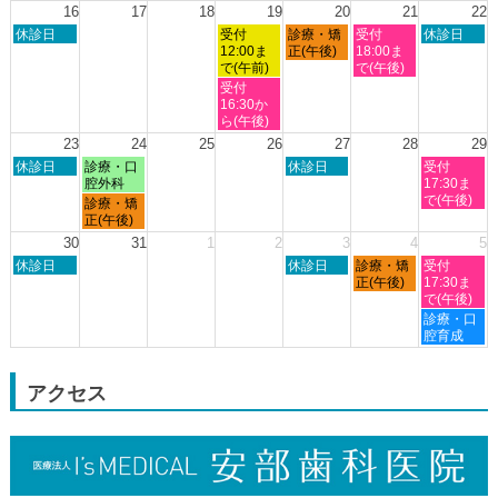
日,
日,
日,
日,
日,
日,
日,
16
17
18
19
20
21
22
2026
8
8
8
8
8
8
8
日
水
木
金
土
休診日
受付
診療・矯
受付
休診日
月
月
月
月
月
月
月
曜
曜
曜
曜
曜
12:00ま
正(午後)
18:00ま
9th
10th
11th
12th
13th
14th
15th
日,
日,
日,
日,
日,
で(午前)
で(午後)
2026
2026
2026
2026
2026
2026
2026
8
8
8
8
8
水
受付
月
月
月
月
月
曜
16:30か
16th
19th
20th
21st
22nd
日,
ら(午後)
2026
2026
2026
2026
2026
8
23
24
25
26
27
28
29
月
日
月
木
土
休診日
診療・口
休診日
受付
19th
曜
曜
曜
曜
腔外科
17:30ま
2026
日,
日,
日,
日,
で(午後)
月
診療・矯
8
8
8
8
曜
正(午後)
月
月
月
月
日,
30
31
1
2
3
4
5
23rd
24th
27th
29th
8
日
木
金
土
2026
休診日
2026
2026
休診日
診療・矯
2026
受付
月
曜
曜
曜
曜
正(午後)
17:30ま
24th
日,
日,
日,
日,
で(午後)
2026
8
9
9
9
土
診療・口
月
月
月
月
曜
腔育成
30th
3rd
4th
5th
日,
2026
2026
2026
2026
9
月
アクセス
5th
2026