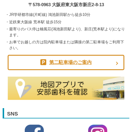
〒578-0963 大阪府東大阪市新庄2-8-13
JR学研都市線(片町線) 鴻池新田駅から徒歩10分
近鉄東大阪線 荒本駅 徒歩15分
最寄りのバス停は楠風荘(鴻池新田駅より)、新庄(荒本駅より)になり
ます。
お車でお越しの方は院内駐車場または隣接の第二駐車場をご利用下
さい。
第二駐車場のご案内
SNS