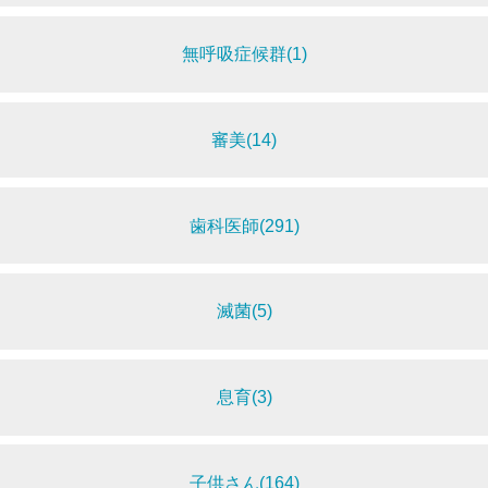
無呼吸症候群(1)
審美(14)
歯科医師(291)
滅菌(5)
息育(3)
子供さん(164)