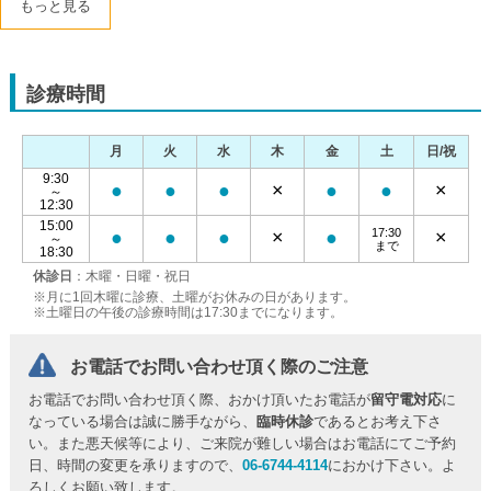
もっと見る
診療時間
月
火
水
木
金
土
日/祝
9:30
●
●
●
×
●
●
×
～
12:30
15:00
17:30
●
●
●
×
●
×
～
まで
18:30
休診日
：木曜・日曜・祝日
※月に1回木曜に診療、土曜がお休みの日があります。
※土曜日の午後の診療時間は17:30までになります。
お電話でお問い合わせ頂く際のご注意
お電話でお問い合わせ頂く際、おかけ頂いたお電話が
留守電対応
に
なっている場合は誠に勝手ながら、
臨時休診
であるとお考え下さ
い。また悪天候等により、ご来院が難しい場合はお電話にてご予約
日、時間の変更を承りますので、
06-6744-4114
におかけ下さい。よ
ろしくお願い致します。