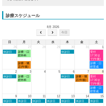
診療スケジュール
8月 2026
今日
日
月
火
水
木
金
土
26
27
28
29
30
31
1
日
月
木
土
休診日
診療・口
休診日
受付
曜
曜
曜
曜
腔外科
17:30ま
日,
日,
日,
日,
で(午後)
7
7
7
8
月
土
診療・矯
診療・口
月
月
月
月
曜
曜
正(午後)
腔育成
26th
27th
30th
1st
日,
日,
2
3
4
5
6
7
8
2026
2026
2026
2026
7
8
日
月
木
金
土
休診日
診療・口
休診日
診療・矯
受付
月
月
曜
曜
曜
曜
曜
腔外科
正(午後)
17:30ま
27th
1st
日,
日,
日,
日,
日,
で(午後)
2026
2026
8
8
8
8
8
土
診療・口
月
月
月
月
月
曜
腔育成
2nd
3rd
6th
7th
8th
日,
9
10
11
12
13
14
15
2026
2026
2026
2026
2026
8
日
月
火
水
木
金
土
休診日
休診日
休診日
休診日
休診日
休診日
休診日
月
曜
曜
曜
曜
曜
曜
曜
8th