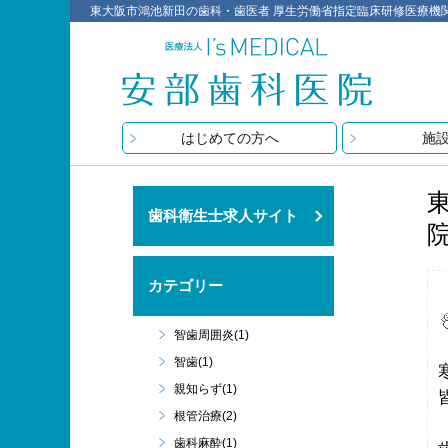
東大阪市鴻池新田の歯科・歯医者 厚生労働省指定臨床研修医療機関 医療
はじめての方へ
施
歯科衛生士求人サイト
カテゴリー
智歯周囲炎(1)
智歯(1)
親知らず(1)
根管治療(2)
歯科麻酔(1)