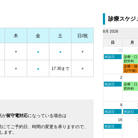
診療スケジ
8月 2026
木
金
土
日/祝
日
月
26
×
●
●
×
日
月
休診日
診療・口
曜
曜
腔外科
日,
日,
月
診療・矯
×
●
17:30まで
×
7
7
曜
正(午後)
月
月
日,
2
26th
27th
7
2026
2026
月
日
月
休診日
診療・口
27th
曜
曜
腔外科
2026
日,
日,
8
8
月
月
9
2nd
3rd
2026
2026
日
月
休診日
休診日
話が
留守電対応
になっている場合は
曜
曜
16
日,
日,
。
8
8
話にてご予約日、時間の変更を承りますので、
日
休診日
月
月
曜
します。
9th
10th
日,
2026
2026