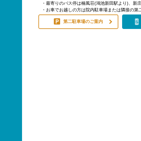
・最寄りのバス停は楠風荘(鴻池新田駅より)、新庄
・お車でお越しの方は院内駐車場または隣接の第
第二駐車場のご案内