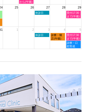
8
8
8
8
曜
から(午後)
月
月
月
月
日,
24
25
26
27
28
29
19th
20th
21st
22nd
8
2026
2026
2026
2026
月
木
土
休診日
受付17:30
19th
曜
曜
まで(午後)
2026
日,
日,
8
8
月
月
31
1
2
3
4
5
27th
29th
2026
2026
木
金
土
休診日
診療・矯
受付17:30
曜
曜
曜
正(午後)
まで(午後)
日,
日,
日,
土
診療・口
9
9
9
曜
腔育成
月
月
月
日,
3rd
4th
5th
9
2026
2026
2026
月
5th
2026