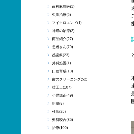
歯科麻酔医(1)
虫歯治療(5)
マイクロエンド(1)
神経の治療(2)
商品紹介(27)
患者さん(79)
感謝祭(23)
外科処置(1)
口腔育成(13)
歯のクリーニング(52)
技工士(107)
小児矯正(49)
咀嚼(8)
検診(25)
姿勢咬合(35)
治療(100)