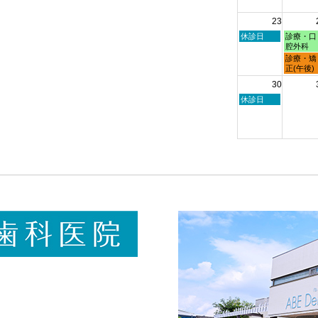
8
月
23
16th
2026
日
月
休診日
診療・口
曜
曜
腔外科
日,
日,
月
診療・矯
8
8
曜
正(午後)
月
月
日,
30
23rd
24th
8
2026
2026
月
日
休診日
24th
曜
2026
日,
8
月
30th
2026