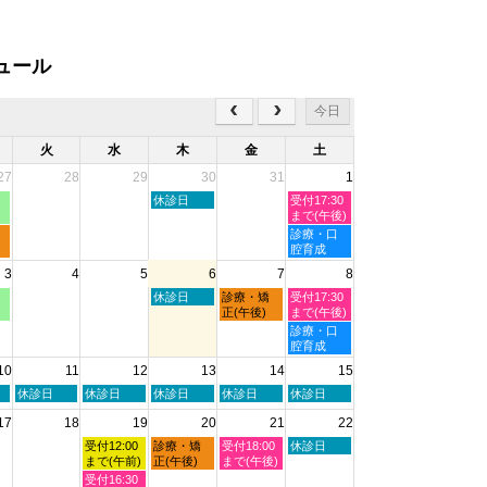
ュール
今日
火
水
木
金
土
27
28
29
30
31
1
木
土
休診日
受付17:30
曜
曜
まで(午後)
日,
日,
土
診療・口
7
8
曜
腔育成
月
月
日,
3
4
5
6
7
8
30th
1st
8
2026
2026
月
木
金
土
休診日
診療・矯
受付17:30
1st
曜
曜
曜
正(午後)
まで(午後)
2026
日,
日,
日,
土
診療・口
8
8
8
曜
腔育成
月
月
月
日,
10
11
12
13
14
15
6th
7th
8th
8
2026
2026
2026
月
火
水
木
金
土
休診日
休診日
休診日
休診日
休診日
8th
曜
曜
曜
曜
曜
2026
17
18
19
20
21
22
日,
日,
日,
日,
日,
8
8
8
8
8
水
木
金
土
受付12:00
診療・矯
受付18:00
休診日
月
月
月
月
月
曜
曜
曜
曜
まで(午前)
正(午後)
まで(午後)
11th
12th
13th
14th
15th
日,
日,
日,
日,
水
受付16:30
2026
2026
2026
2026
2026