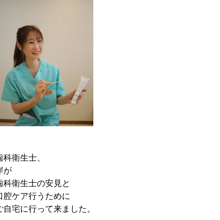
歯科衛生士、
岸が
歯科衛生士の安見と
口腔ケア行うために
ご自宅に行って来ました。