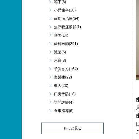
嚥下(6)
小児歯科(10)
歯周病治療(54)
無呼吸症候群(1)
審美(14)
歯科医師(291)
滅菌(5)
息育(3)
子供さん(164)
実習生(22)
求人(23)
口臭予防(18)
訪問診療(4)
食事指導(6)
もっと見る