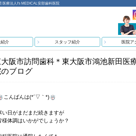
法人I's MEDICAL安部歯科医院
設紹介
スタッフ紹介
医院ア
東大阪市訪問歯科＊東大阪市鴻池新田医療法人
院のブログ
こんばんは(*´▽｀*)
寒い日がまだまだ続きますが
皆様体調はいかがでしょうか？