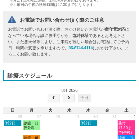
※月に1回木曜に診療、土曜がお休みの日があります。
※土曜日の午後の診療時間は17:30までになります。
お電話でお問い合わせ頂く際のご注意
お電話でお問い合わせ頂く際、おかけ頂いたお電話が
留守電対応
に
なっている場合は誠に勝手ながら、
臨時休診
であるとお考え下さ
い。また悪天候等により、ご来院が難しい場合はお電話にてご予約
日、時間の変更を承りますので、
06-6744-4114
におかけ下さい。よ
ろしくお願い致します。
診療スケジュール
8月 2026
今日
日
月
火
水
木
金
土
26
27
28
29
30
31
1
日
月
木
土
休診日
診療・口
休診日
受付
曜
曜
曜
曜
腔外科
17:30ま
日,
日,
日,
日,
で(午後)
7
7
7
8
月
土
診療・矯
診療・口