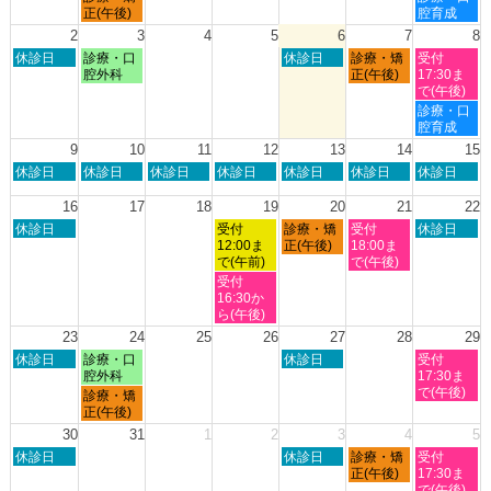
月
月
月
月
曜
曜
正(午後)
腔育成
26th
27th
30th
1st
日,
日,
2
3
4
5
6
7
8
2026
2026
2026
2026
7
8
日
月
木
金
土
休診日
診療・口
休診日
診療・矯
受付
月
月
曜
曜
曜
曜
曜
腔外科
正(午後)
17:30ま
27th
1st
日,
日,
日,
日,
日,
で(午後)
2026
2026
8
8
8
8
8
土
診療・口
月
月
月
月
月
曜
腔育成
2nd
3rd
6th
7th
8th
日,
9
10
11
12
13
14
15
2026
2026
2026
2026
2026
8
日
月
火
水
木
金
土
休診日
休診日
休診日
休診日
休診日
休診日
休診日
月
曜
曜
曜
曜
曜
曜
曜
8th
日,
日,
日,
日,
日,
日,
日,
16
17
18
19
20
21
22
2026
8
8
8
8
8
8
8
日
水
木
金
土
休診日
受付
診療・矯
受付
休診日
月
月
月
月
月
月
月
曜
曜
曜
曜
曜
12:00ま
正(午後)
18:00ま
9th
10th
11th
12th
13th
14th
15th
日,
日,
日,
日,
日,
で(午前)
で(午後)
2026
2026
2026
2026
2026
2026
2026
8
8
8
8
8
水
受付
月
月
月
月
月
曜
16:30か
16th
19th
20th
21st
22nd
日,
ら(午後)
2026
2026
2026
2026
2026
8
23
24
25
26
27
28
29
月
日
月
木
土
休診日
診療・口
休診日
受付
19th
曜
曜
曜
曜
腔外科
17:30ま
2026
日,
日,
日,
日,
で(午後)
月
診療・矯
8
8
8
8
曜
正(午後)
月
月
月
月
日,
30
31
1
2
3
4
5
23rd
24th
27th
29th
8
日
木
金
土
2026
休診日
2026
2026
休診日
診療・矯
2026
受付
月
曜
曜
曜
曜
正(午後)
17:30ま
24th
日,
日,
日,
日,
で(午後)