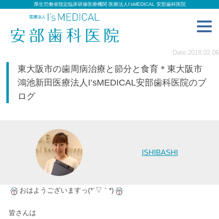
厚生労働省指定臨床研修医療機関 医療法人I’sMEDICAL 安部歯科医院
toggl
navig
Date:2018.02.06
東大阪市の歯周病治療と節分と食育＊東大阪市
鴻池新田医療法人I’sMEDICAL安部歯科医院のブ
ログ
ISHIBASHI
おはようございますっ(*´▽｀*)
皆さんは