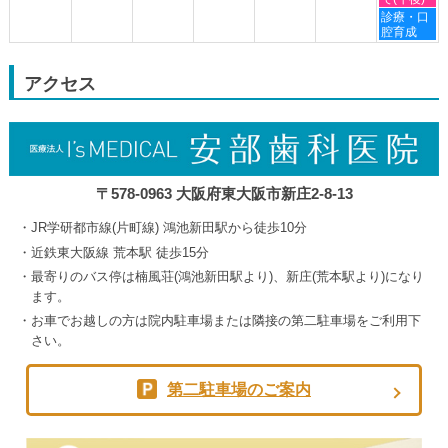
2026
8
9
9
9
土
診療・口
月
月
月
月
曜
腔育成
30th
3rd
4th
5th
日,
2026
2026
2026
2026
9
月
アクセス
5th
2026
〒578-0963 大阪府東大阪市新庄2-8-13
JR学研都市線(片町線) 鴻池新田駅から徒歩10分
近鉄東大阪線 荒本駅 徒歩15分
最寄りのバス停は楠風荘(鴻池新田駅より)、新庄(荒本駅より)になり
ます。
お車でお越しの方は院内駐車場または隣接の第二駐車場をご利用下
さい。
第二駐車場のご案内