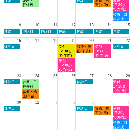
休診日
診療・口
休診日
診療・矯
受付
月
月
曜
曜
曜
曜
曜
腔外科
正(午後)
17:30ま
27th
1st
日,
日,
日,
日,
日,
で(午後)
2026
2026
8
8
8
8
8
土
診療・口
月
月
月
月
月
曜
腔育成
2nd
3rd
6th
7th
8th
日,
9
10
11
12
13
14
15
2026
2026
2026
2026
2026
8
日
月
火
水
木
金
土
休診日
休診日
休診日
休診日
休診日
休診日
休診日
月
曜
曜
曜
曜
曜
曜
曜
8th
日,
日,
日,
日,
日,
日,
日,
16
17
18
19
20
21
22
2026
8
8
8
8
8
8
8
日
水
木
金
土
休診日
受付
診療・矯
受付
休診日
月
月
月
月
月
月
月
曜
曜
曜
曜
曜
12:00ま
正(午後)
18:00ま
9th
10th
11th
12th
13th
14th
15th
日,
日,
日,
日,
日,
で(午前)
で(午後)
2026
2026
2026
2026
2026
2026
2026
8
8
8
8
8
水
受付
月
月
月
月
月
曜
16:30か
16th
19th
20th
21st
22nd
日,
ら(午後)
2026
2026
2026
2026
2026
8
23
24
25
26
27
28
29
月
日
月
木
土
休診日
診療・口
休診日
受付
19th
曜
曜
曜
曜
腔外科
17:30ま
2026
日,
日,
日,
日,
で(午後)
月
診療・矯
8
8
8
8
曜
正(午後)
月
月
月
月
日,
30
31
1
2
3
4
5
23rd
24th
27th
29th
8
日
木
金
土
2026
休診日
2026
2026
休診日
診療・矯
2026
受付
月
曜
曜
曜
曜
正(午後)
17:30ま
24th
日,
日,
日,
日,
で(午後)
2026
8
9
9
9
土
診療・口
月
月
月
月
曜
腔育成
30th
3rd
4th
5th
日,