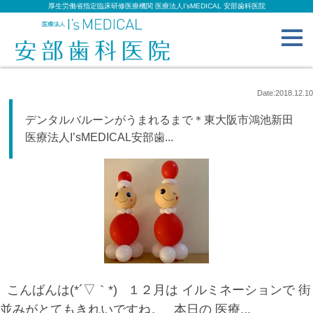
厚生労働省指定臨床研修医療機関 医療法人I’sMEDICAL 安部歯科医院
toggl
navig
Date:2018.12.10
デンタルバルーンがうまれるまで＊東大阪市鴻池新田
医療法人I’sMEDICAL安部歯...
こんばんは(*´▽｀*) １２月は イルミネーションで 街
並みがとてもきれいですね。 本日の 医療...