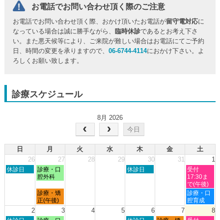
お電話でお問い合わせ頂く際のご注意
お電話でお問い合わせ頂く際、おかけ頂いたお電話が
留守電対応
に
なっている場合は誠に勝手ながら、
臨時休診
であるとお考え下さ
い。また悪天候等により、ご来院が難しい場合はお電話にてご予約
日、時間の変更を承りますので、
06-6744-4114
におかけ下さい。よ
ろしくお願い致します。
診療スケジュール
8月 2026
今日
日
月
火
水
木
金
土
26
27
28
29
30
31
1
日
月
木
土
休診日
診療・口
休診日
受付
曜
曜
曜
曜
腔外科
17:30ま
日,
日,
日,
日,
で(午後)
7
7
7
8
月
土
診療・矯
診療・口
月
月
月
月
曜
曜
正(午後)
腔育成
26th
27th
30th
1st
日,
日,
2
3
4
5
6
7
8
2026
2026
2026
2026
7
8
日
月
木
金
土