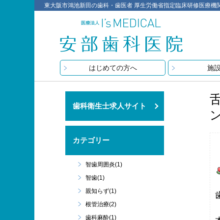
東大阪市鴻池新田の歯科・歯医者 厚生労働省指定臨床研修医療機関 医療
はじめての方へ
施
歯科衛生士求人サイト
カテゴリー
智歯周囲炎(1)
智歯(1)
親知らず(1)
根管治療(2)
歯科麻酔(1)