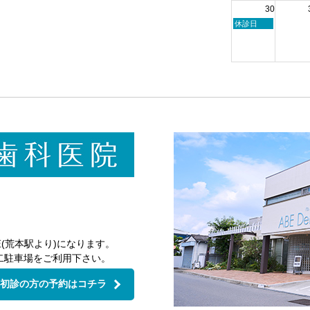
月
月
日,
30
23rd
24th
8
2026
2026
月
日
休診日
24th
曜
2026
日,
8
月
30th
2026
(荒本駅より)になります。
二駐車場をご利用下さい。
初診の方の予約はコチラ