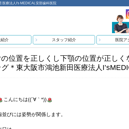
法人I's MEDICAL安部歯科医院
設紹介
スタッフ紹介
医院ア
舌の位置を正しくし下顎の位置が正しく
ング＊東大阪市鴻池新田医療法人I’sMED
こんにちは((´∀｀*))
歯並びには姿勢が関係します。