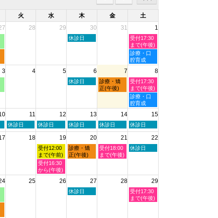
火
水
木
金
土
27
28
29
30
31
1
木
土
休診日
受付17:30
曜
曜
まで(午後)
日,
日,
土
診療・口
7
8
曜
腔育成
月
月
日,
3
4
5
6
7
8
30th
1st
8
2026
2026
月
木
金
土
休診日
診療・矯
受付17:30
1st
曜
曜
曜
正(午後)
まで(午後)
2026
日,
日,
日,
土
診療・口
8
8
8
曜
腔育成
月
月
月
日,
10
11
12
13
14
15
6th
7th
8th
8
2026
2026
2026
月
火
水
木
金
土
休診日
休診日
休診日
休診日
休診日
8th
曜
曜
曜
曜
曜
2026
17
18
19
20
21
22
日,
日,
日,
日,
日,
8
8
8
8
8
水
木
金
土
受付12:00
診療・矯
受付18:00
休診日
月
月
月
月
月
曜
曜
曜
曜
まで(午前)
正(午後)
まで(午後)
11th
12th
13th
14th
15th
日,
日,
日,
日,
水
受付16:30
2026
2026
2026
2026
2026
8
8
8
8
曜
から(午後)
月
月
月
月
日,
24
25
26
27
28
29
19th
20th
21st
22nd
8
2026
2026
2026
2026
月
木
土
休診日
受付17:30
19th
曜
曜
まで(午後)
2026
日,
日,
8
8