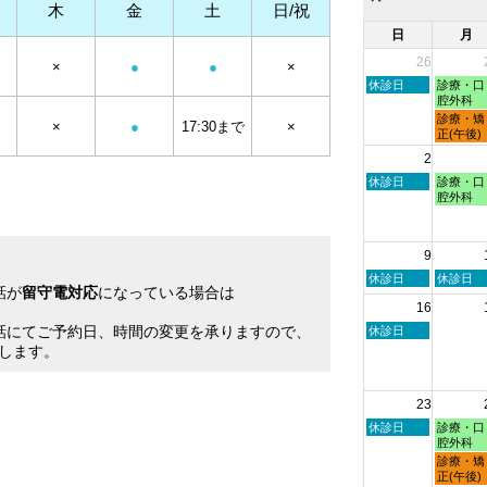
木
金
土
日/祝
日
月
26
×
●
●
×
日
月
休診日
診療・口
曜
曜
腔外科
日,
日,
月
診療・矯
×
●
17:30まで
×
7
7
曜
正(午後)
月
月
日,
2
26th
27th
7
2026
2026
月
日
月
休診日
診療・口
27th
曜
曜
腔外科
2026
日,
日,
8
8
月
月
9
2nd
3rd
2026
2026
日
月
休診日
休診日
話が
留守電対応
になっている場合は
曜
曜
16
日,
日,
。
8
8
話にてご予約日、時間の変更を承りますので、
日
休診日
月
月
曜
します。
9th
10th
日,
2026
2026
8
月
23
16th
2026
日
月
休診日
診療・口
曜
曜
腔外科
日,
日,
月
診療・矯
8
8
曜
正(午後)