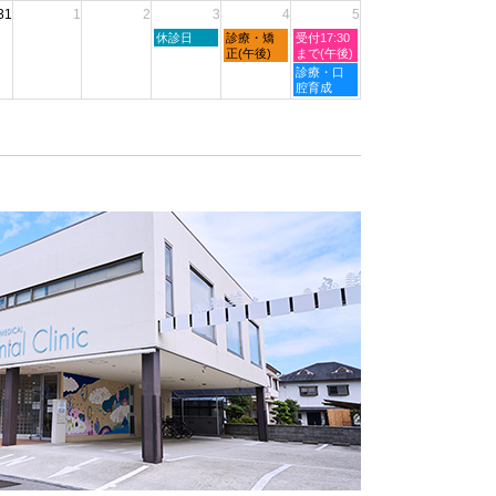
月
月
31
1
2
3
4
5
27th
29th
2026
2026
木
金
土
休診日
診療・矯
受付17:30
曜
曜
曜
正(午後)
まで(午後)
日,
日,
日,
土
診療・口
9
9
9
曜
腔育成
月
月
月
日,
3rd
4th
5th
9
2026
2026
2026
月
5th
2026