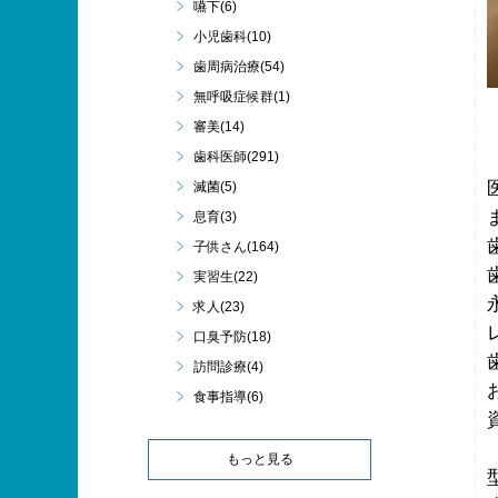
嚥下(6)
小児歯科(10)
歯周病治療(54)
無呼吸症候群(1)
審美(14)
歯科医師(291)
滅菌(5)
息育(3)
子供さん(164)
実習生(22)
求人(23)
口臭予防(18)
訪問診療(4)
食事指導(6)
もっと見る