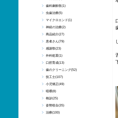
歯科麻酔医(1)
虫歯治療(5)
マイクロエンド(1)
神経の治療(2)
商品紹介(27)
患者さん(79)
感謝祭(23)
外科処置(1)
口腔育成(13)
歯のクリーニング(52)
技工士(107)
小児矯正(49)
咀嚼(8)
検診(25)
姿勢咬合(35)
治療(100)