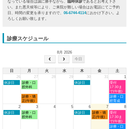
なっている場合は誠に勝手ながら、
臨時休診
であるとお考え下さ
い。また悪天候等により、ご来院が難しい場合はお電話にてご予約
日、時間の変更を承りますので、
06-6744-4114
におかけ下さい。よ
ろしくお願い致します。
診療スケジュール
8月 2026
今日
日
月
火
水
木
金
土
26
27
28
29
30
31
1
日
月
木
土
休診日
診療・口
休診日
受付
曜
曜
曜
曜
腔外科
17:30ま
日,
日,
日,
日,
で(午後)
7
7
7
8
月
土
診療・矯
診療・口
月
月
月
月
曜
曜
正(午後)
腔育成
26th
27th
30th
1st
日,
日,
2
3
4
5
6
7
8
2026
2026
2026
2026
7
8
日
月
木
金
土
休診日
診療・口
休診日
診療・矯
受付
月
月
曜
曜
曜
曜
曜
腔外科
正(午後)
17:30ま
27th
1st
日,
日,
日,
日,
日,
で(午後)
2026
2026
8
8
8
8
8
土
診療・口