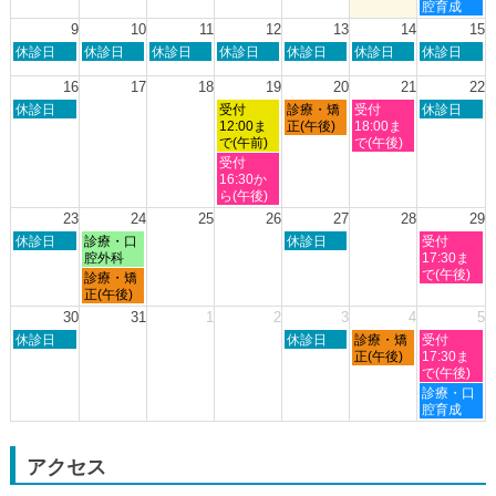
月
月
月
月
月
曜
腔育成
2nd
3rd
6th
7th
8th
日,
9
10
11
12
13
14
15
2026
2026
2026
2026
2026
8
日
月
火
水
木
金
土
休診日
休診日
休診日
休診日
休診日
休診日
休診日
月
曜
曜
曜
曜
曜
曜
曜
8th
日,
日,
日,
日,
日,
日,
日,
16
17
18
19
20
21
22
2026
8
8
8
8
8
8
8
日
水
木
金
土
休診日
受付
診療・矯
受付
休診日
月
月
月
月
月
月
月
曜
曜
曜
曜
曜
12:00ま
正(午後)
18:00ま
9th
10th
11th
12th
13th
14th
15th
日,
日,
日,
日,
日,
で(午前)
で(午後)
2026
2026
2026
2026
2026
2026
2026
8
8
8
8
8
水
受付
月
月
月
月
月
曜
16:30か
16th
19th
20th
21st
22nd
日,
ら(午後)
2026
2026
2026
2026
2026
8
23
24
25
26
27
28
29
月
日
月
木
土
休診日
診療・口
休診日
受付
19th
曜
曜
曜
曜
腔外科
17:30ま
2026
日,
日,
日,
日,
で(午後)
月
診療・矯
8
8
8
8
曜
正(午後)
月
月
月
月
日,
30
31
1
2
3
4
5
23rd
24th
27th
29th
8
日
木
金
土
2026
休診日
2026
2026
休診日
診療・矯
2026
受付
月
曜
曜
曜
曜
正(午後)
17:30ま
24th
日,
日,
日,
日,
で(午後)
2026
8
9
9
9
土
診療・口
月
月
月
月
曜
腔育成
30th
3rd
4th
5th
日,
2026
2026
2026
2026
9
月
アクセス
5th
2026