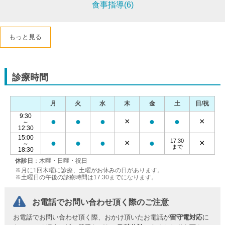
食事指導(6)
もっと見る
診療時間
月
火
水
木
金
土
日/祝
9:30
●
●
●
×
●
●
×
～
12:30
15:00
17:30
●
●
●
×
●
×
～
まで
18:30
休診日
：木曜・日曜・祝日
※月に1回木曜に診療、土曜がお休みの日があります。
※土曜日の午後の診療時間は17:30までになります。
お電話でお問い合わせ頂く際のご注意
お電話でお問い合わせ頂く際、おかけ頂いたお電話が
留守電対応
に