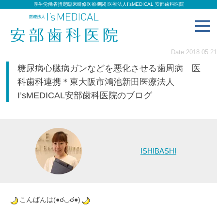
厚生労働省指定臨床研修医療機関 医療法人I’sMEDICAL 安部歯科医院
toggl
navig
Date:2018.05.21
糖尿病心臓病ガンなどを悪化させる歯周病 医
科歯科連携＊東大阪市鴻池新田医療法人
I’sMEDICAL安部歯科医院のブログ
ISHIBASHI
こんばんは(●☌◡☌●)