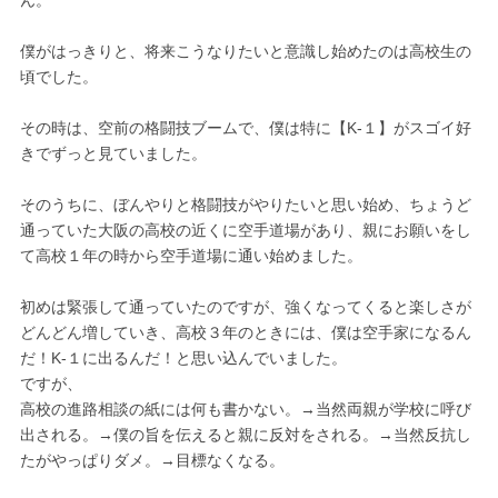
ん。
僕がはっきりと、将来こうなりたいと意識し始めたのは高校生の
頃でした。
その時は、空前の格闘技ブームで、僕は特に【K-１】がスゴイ好
きでずっと見ていました。
そのうちに、ぼんやりと格闘技がやりたいと思い始め、ちょうど
通っていた大阪の高校の近くに空手道場があり、親にお願いをし
て高校１年の時から空手道場に通い始めました。
初めは緊張して通っていたのですが、強くなってくると楽しさが
どんどん増していき、高校３年のときには、僕は空手家になるん
だ！K-１に出るんだ！と思い込んでいました。
ですが、
高校の進路相談の紙には何も書かない。→当然両親が学校に呼び
出される。→僕の旨を伝えると親に反対をされる。→当然反抗し
たがやっぱりダメ。→目標なくなる。