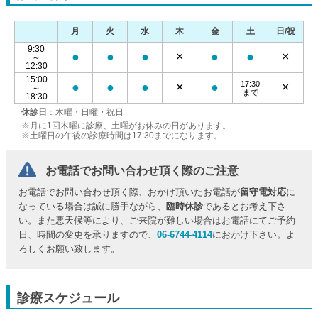
月
火
水
木
金
土
日/祝
9:30
●
●
●
×
●
●
×
～
12:30
15:00
17:30
●
●
●
×
●
×
～
まで
18:30
休診日
：木曜・日曜・祝日
※月に1回木曜に診療、土曜がお休みの日があります。
※土曜日の午後の診療時間は17:30までになります。
お電話でお問い合わせ頂く際のご注意
お電話でお問い合わせ頂く際、おかけ頂いたお電話が
留守電対応
に
なっている場合は誠に勝手ながら、
臨時休診
であるとお考え下さ
い。また悪天候等により、ご来院が難しい場合はお電話にてご予約
日、時間の変更を承りますので、
06-6744-4114
におかけ下さい。よ
ろしくお願い致します。
診療スケジュール