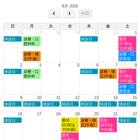
8月 2026
今日
日
月
火
水
木
金
土
26
27
28
29
30
31
1
日
月
木
土
休診日
診療・口
休診日
受付
曜
曜
曜
曜
腔外科
17:30ま
日,
日,
日,
日,
で(午後)
7
7
7
8
月
土
診療・矯
診療・口
月
月
月
月
曜
曜
正(午後)
腔育成
26th
27th
30th
1st
日,
日,
2
3
4
5
6
7
8
2026
2026
2026
2026
7
8
日
月
木
金
土
休診日
診療・口
休診日
診療・矯
受付
月
月
曜
曜
曜
曜
曜
腔外科
正(午後)
17:30ま
27th
1st
日,
日,
日,
日,
日,
で(午後)
2026
2026
8
8
8
8
8
土
診療・口
月
月
月
月
月
曜
腔育成
2nd
3rd
6th
7th
8th
日,
9
10
11
12
13
14
15
2026
2026
2026
2026
2026
8
日
月
火
水
木
金
土
休診日
休診日
休診日
休診日
休診日
休診日
休診日
月
曜
曜
曜
曜
曜
曜
曜
8th
日,
日,
日,
日,
日,
日,
日,
16
17
18
19
20
21
22
2026
8
8
8
8
8
8
8
日
水
木
金
土
休診日
受付
診療・矯
受付
休診日
月
月
月
月
月
月
月
曜
曜
曜
曜
曜
12:00ま
正(午後)
18:00ま
9th
10th
11th
12th
13th
14th
15th
日,
日,
日,
日,
日,
で(午前)
で(午後)
2026
2026
2026
2026
2026
2026
2026
8
8
8
8
8
水
受付
月
月
月
月
月
曜
16:30か