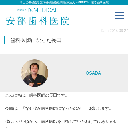
厚生労働省指定臨床研修医療機関 医療法人I’sMEDICAL 安部歯科医院
toggl
navig
Date:2015.06.27
歯科医師になった長田
OSADA
こんにちは、歯科医師の長田です。
今回は、「なぜ僕が歯科医師になったのか」 お話します。
僕は小さい頃から、歯科医師を目指していたわけではありませ