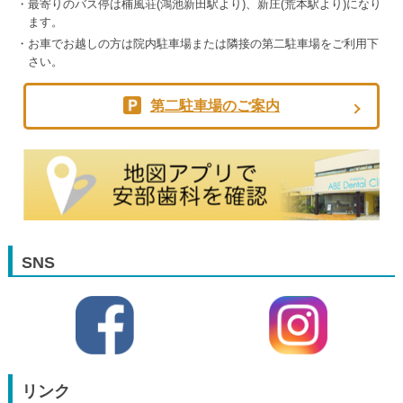
最寄りのバス停は楠風荘(鴻池新田駅より)、新庄(荒本駅より)になり
ます。
お車でお越しの方は院内駐車場または隣接の第二駐車場をご利用下
さい。
第二駐車場のご案内
SNS
リンク