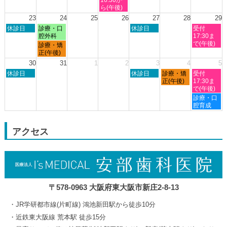
16th
19th
20th
21st
22nd
日,
ら(午後)
2026
2026
2026
2026
2026
8
23
24
25
26
27
28
29
月
日
月
木
土
休診日
診療・口
休診日
受付
19th
曜
曜
曜
曜
腔外科
17:30ま
2026
日,
日,
日,
日,
で(午後)
月
診療・矯
8
8
8
8
曜
正(午後)
月
月
月
月
日,
30
31
1
2
3
4
5
23rd
24th
27th
29th
8
日
木
金
土
2026
休診日
2026
2026
休診日
診療・矯
2026
受付
月
曜
曜
曜
曜
正(午後)
17:30ま
24th
日,
日,
日,
日,
で(午後)
2026
8
9
9
9
土
診療・口
月
月
月
月
曜
腔育成
30th
3rd
4th
5th
日,
2026
2026
2026
2026
9
月
アクセス
5th
2026
〒578-0963 大阪府東大阪市新庄2-8-13
JR学研都市線(片町線) 鴻池新田駅から徒歩10分
近鉄東大阪線 荒本駅 徒歩15分