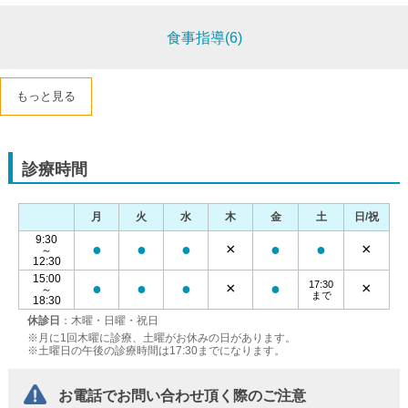
食事指導(6)
もっと見る
診療時間
月
火
水
木
金
土
日/祝
9:30
●
●
●
×
●
●
×
～
12:30
15:00
17:30
●
●
●
×
●
×
～
まで
18:30
休診日
：木曜・日曜・祝日
※月に1回木曜に診療、土曜がお休みの日があります。
※土曜日の午後の診療時間は17:30までになります。
お電話でお問い合わせ頂く際のご注意