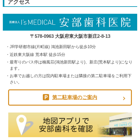
アクセス
5th
2026
〒578-0963 大阪府東大阪市新庄2-8-13
JR学研都市線(片町線) 鴻池新田駅から徒歩10分
近鉄東大阪線 荒本駅 徒歩15分
最寄りのバス停は楠風荘(鴻池新田駅より)、新庄(荒本駅より)になり
ます。
お車でお越しの方は院内駐車場または隣接の第二駐車場をご利用下
さい。
第二駐車場のご案内