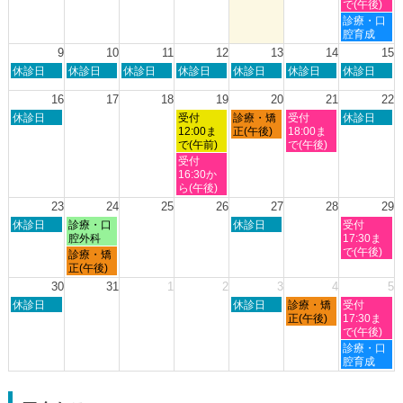
日,
日,
日,
日,
日,
で(午後)
2026
2026
8
8
8
8
8
土
診療・口
月
月
月
月
月
曜
腔育成
2nd
3rd
6th
7th
8th
日,
9
10
11
12
13
14
15
2026
2026
2026
2026
2026
8
日
月
火
水
木
金
土
休診日
休診日
休診日
休診日
休診日
休診日
休診日
月
曜
曜
曜
曜
曜
曜
曜
8th
日,
日,
日,
日,
日,
日,
日,
16
17
18
19
20
21
22
2026
8
8
8
8
8
8
8
日
水
木
金
土
休診日
受付
診療・矯
受付
休診日
月
月
月
月
月
月
月
曜
曜
曜
曜
曜
12:00ま
正(午後)
18:00ま
9th
10th
11th
12th
13th
14th
15th
日,
日,
日,
日,
日,
で(午前)
で(午後)
2026
2026
2026
2026
2026
2026
2026
8
8
8
8
8
水
受付
月
月
月
月
月
曜
16:30か
16th
19th
20th
21st
22nd
日,
ら(午後)
2026
2026
2026
2026
2026
8
23
24
25
26
27
28
29
月
日
月
木
土
休診日
診療・口
休診日
受付
19th
曜
曜
曜
曜
腔外科
17:30ま
2026
日,
日,
日,
日,
で(午後)
月
診療・矯
8
8
8
8
曜
正(午後)
月
月
月
月
日,
30
31
1
2
3
4
5
23rd
24th
27th
29th
8
日
木
金
土
2026
休診日
2026
2026
休診日
診療・矯
2026
受付
月
曜
曜
曜
曜
正(午後)
17:30ま
24th
日,
日,
日,
日,
で(午後)
2026
8
9
9
9
土
診療・口
月
月
月
月
曜
腔育成
30th
3rd
4th
5th
日,
2026
2026
2026
2026
9
月