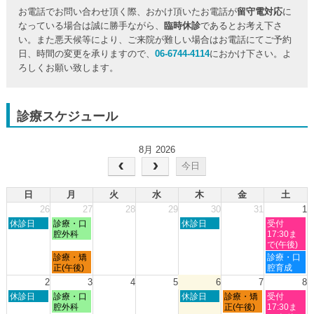
お電話でお問い合わせ頂く際、おかけ頂いたお電話が
留守電対応
に
なっている場合は誠に勝手ながら、
臨時休診
であるとお考え下さ
い。また悪天候等により、ご来院が難しい場合はお電話にてご予約
日、時間の変更を承りますので、
06-6744-4114
におかけ下さい。よ
ろしくお願い致します。
診療スケジュール
8月 2026
今日
日
月
火
水
木
金
土
26
27
28
29
30
31
1
日
月
木
土
休診日
診療・口
休診日
受付
曜
曜
曜
曜
腔外科
17:30ま
日,
日,
日,
日,
で(午後)
7
7
7
8
月
土
診療・矯
診療・口
月
月
月
月
曜
曜
正(午後)
腔育成
26th
27th
30th
1st
日,
日,
2
3
4
5
6
7
8
2026
2026
2026
2026
7
8
日
月
木
金
土
休診日
診療・口
休診日
診療・矯
受付
月
月
曜
曜
曜
曜
曜
腔外科
正(午後)
17:30ま
27th
1st