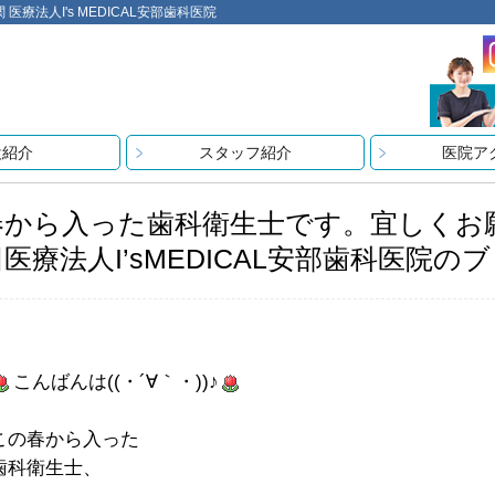
法人I's MEDICAL安部歯科医院
設紹介
スタッフ紹介
医院ア
春から入った歯科衛生士です。宜しくお
医療法人I’sMEDICAL安部歯科医院の
こんばんは((・´∀｀・))♪
この春から入った
歯科衛生士、