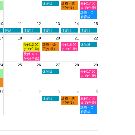
2026
2026
月
木
金
土
休診日
診療・矯
受付17:30
1st
曜
曜
曜
正(午後)
まで(午後)
2026
日,
日,
日,
土
診療・口
8
8
8
曜
腔育成
月
月
月
日,
10
11
12
13
14
15
6th
7th
8th
8
2026
2026
2026
月
火
水
木
金
土
休診日
休診日
休診日
休診日
休診日
8th
曜
曜
曜
曜
曜
2026
17
18
19
20
21
22
日,
日,
日,
日,
日,
8
8
8
8
8
水
木
金
土
受付12:00
診療・矯
受付18:00
休診日
月
月
月
月
月
曜
曜
曜
曜
まで(午前)
正(午後)
まで(午後)
11th
12th
13th
14th
15th
日,
日,
日,
日,
水
受付16:30
2026
2026
2026
2026
2026
8
8
8
8
曜
から(午後)
月
月
月
月
日,
24
25
26
27
28
29
19th
20th
21st
22nd
8
2026
2026
2026
2026
月
木
土
休診日
受付17:30
19th
曜
曜
まで(午後)
2026
日,
日,
8
8
月
月
31
1
2
3
4
5
27th
29th
2026
2026
木
金
土
休診日
診療・矯
受付17:30
曜
曜
曜
正(午後)
まで(午後)
日,
日,
日,
土
診療・口
9
9
9
曜
腔育成
月
月
月
日,
3rd
4th
5th
9
2026
2026
2026
月
5th
2026