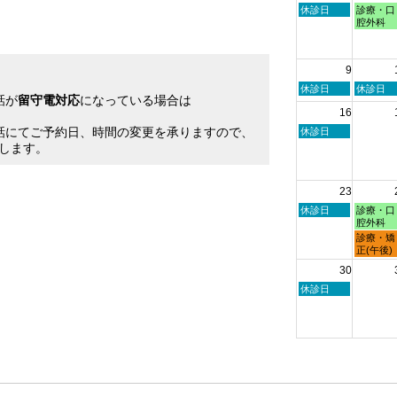
2026
2026
月
日
月
休診日
診療・口
27th
曜
曜
腔外科
2026
日,
日,
8
8
月
月
9
2nd
3rd
2026
2026
日
月
休診日
休診日
話が
留守電対応
になっている場合は
曜
曜
16
日,
日,
。
8
8
話にてご予約日、時間の変更を承りますので、
日
休診日
月
月
曜
します。
9th
10th
日,
2026
2026
8
月
23
16th
2026
日
月
休診日
診療・口
曜
曜
腔外科
日,
日,
月
診療・矯
8
8
曜
正(午後)
月
月
日,
30
23rd
24th
8
2026
2026
月
日
休診日
24th
曜
2026
日,
8
月
30th
2026