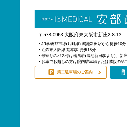
〒578-0963 大阪府東大阪市新庄2-8-13
・JR学研都市線(片町線) 鴻池新田駅から徒歩10分
・近鉄東大阪線 荒本駅 徒歩15分
・最寄りのバス停は楠風荘(鴻池新田駅より)、新庄
・お車でお越しの方は院内駐車場または隣接の第
第二駐車場のご案内