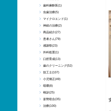
歯科麻酔医(1)
虫歯治療(5)
マイクロエンド(1)
神経の治療(2)
商品紹介(27)
患者さん(79)
感謝祭(23)
外科処置(1)
口腔育成(13)
歯のクリーニング(52)
技工士(107)
小児矯正(49)
咀嚼(8)
検診(25)
姿勢咬合(35)
治療(100)