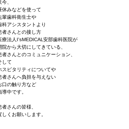
只今、
昼休みなどを使って
先輩歯科衛生士や
歯科アシスタントより
患者さんとの接し方
医療法人I’sMEDICAL安部歯科医院が
開院から大切にしてきている、
患者さんとのコミュニケーション、
そして
ホスピタリティについてや
患者さんへ負担を与えない
お口の触り方など
指導中です。
患者さんの皆様、
宜しくお願いします。