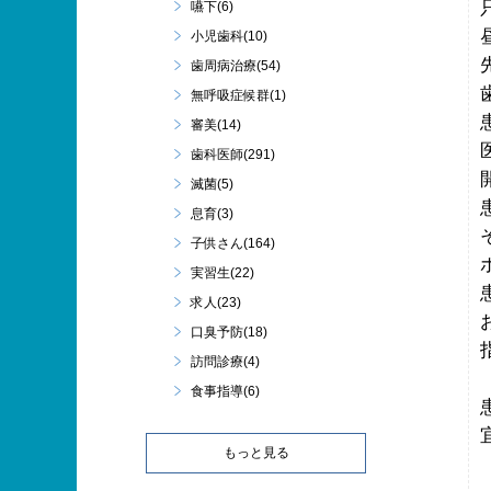
嚥下(6)
小児歯科(10)
歯周病治療(54)
無呼吸症候群(1)
審美(14)
歯科医師(291)
滅菌(5)
息育(3)
子供さん(164)
実習生(22)
求人(23)
口臭予防(18)
訪問診療(4)
食事指導(6)
もっと見る