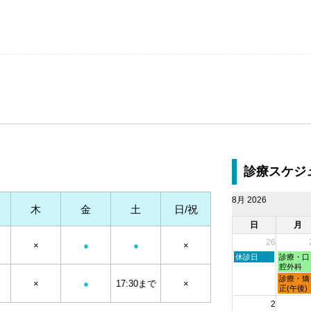
診療スケジ
8月 2026
木
金
土
日/祝
日
月
26
×
●
●
×
日
月
休診日
診療・口
曜
曜
腔外科
日,
日,
月
診療・矯
×
●
17:30まで
×
7
7
曜
正(午後)
月
月
日,
2
26th
27th
7