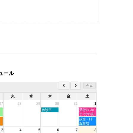
ュール
今日
火
水
木
金
土
27
28
29
30
31
1
木
土
休診日
受付17:30
曜
曜
まで(午後)
日,
日,
土
診療・口
7
8
曜
腔育成
月
月
日,
3
4
5
6
7
8
30th
1st
8