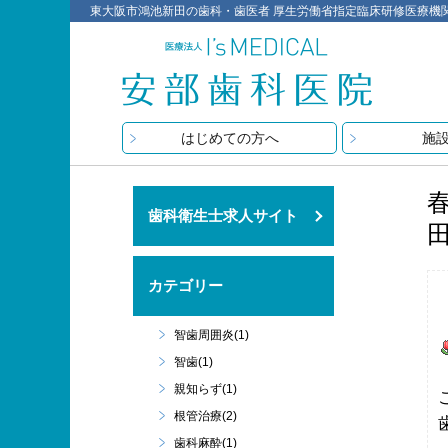
東大阪市鴻池新田の歯科・歯医者 厚生労働省指定臨床研修医療機関 医療
はじめての方へ
施
歯科衛生士求人サイト
田
カテゴリー
智歯周囲炎(1)
智歯(1)
親知らず(1)
根管治療(2)
歯科麻酔(1)