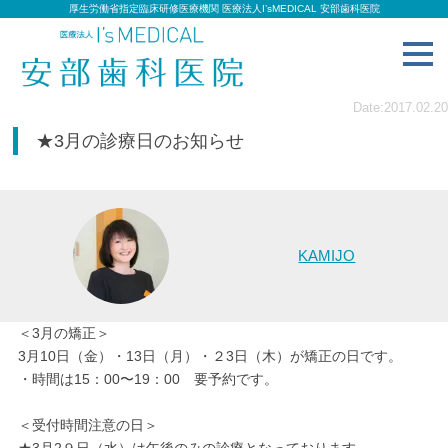
厚生労働省指定臨床研修医療機関 医療法人I’sMEDICAL 安部歯科医院
toggl
navig
Date:2017.02.20
★3月の診療日のお知らせ
KAMIJO
＜3月の矯正＞
3月10日（金）・13日（月）・２3日（木）が矯正の日です。
・時間は15：00〜19：00 要予約です。
＜受付時間注意の日＞