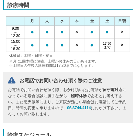
診療時間
月
火
水
木
金
土
日/祝
9:30
●
●
●
×
●
●
×
～
12:30
15:00
17:30
●
●
●
×
●
×
～
まで
18:30
休診日
：木曜・日曜・祝日
※月に1回木曜に診療、土曜がお休みの日があります。
※土曜日の午後の診療時間は17:30までになります。
お電話でお問い合わせ頂く際のご注意
お電話でお問い合わせ頂く際、おかけ頂いたお電話が
留守電対応
に
なっている場合は誠に勝手ながら、
臨時休診
であるとお考え下さ
い。また悪天候等により、ご来院が難しい場合はお電話にてご予約
日、時間の変更を承りますので、
06-6744-4114
におかけ下さい。よ
ろしくお願い致します。
診療スケジュール