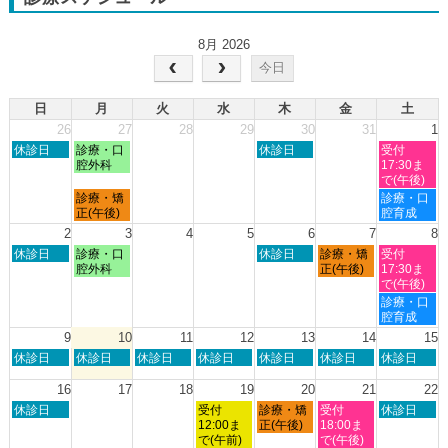
8月 2026
今日
日
月
火
水
木
金
土
26
27
28
29
30
31
1
日
月
木
土
休診日
診療・口
休診日
受付
曜
曜
曜
曜
腔外科
17:30ま
日,
日,
日,
日,
で(午後)
7
7
7
8
月
土
診療・矯
診療・口
月
月
月
月
曜
曜
正(午後)
腔育成
26th
27th
30th
1st
日,
日,
2
3
4
5
6
7
8
2026
2026
2026
2026
7
8
日
月
木
金
土
休診日
診療・口
休診日
診療・矯
受付
月
月
曜
曜
曜
曜
曜
腔外科
正(午後)
17:30ま
27th
1st
日,
日,
日,
日,
日,
で(午後)
2026
2026
8
8
8
8
8
土
診療・口
月
月
月
月
月
曜
腔育成
2nd
3rd
6th
7th
8th
日,
9
10
11
12
13
14
15
2026
2026
2026
2026
2026
8
日
月
火
水
木
金
土
休診日
休診日
休診日
休診日
休診日
休診日
休診日
月
曜
曜
曜
曜
曜
曜
曜
8th
日,
日,
日,
日,
日,
日,
日,
16
17
18
19
20
21
22
2026
8
8
8
8
8
8
8
日
水
木
金
土
休診日
受付
診療・矯
受付
休診日
月
月
月
月
月
月
月
曜
曜
曜
曜
曜
12:00ま
正(午後)
18:00ま
9th
10th
11th
12th
13th
14th
15th
日,
日,
日,
日,
日,
で(午前)
で(午後)
2026
2026
2026
2026
2026
2026
2026