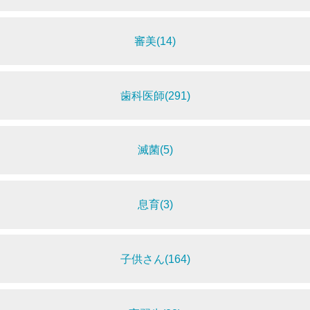
審美(14)
歯科医師(291)
滅菌(5)
息育(3)
子供さん(164)