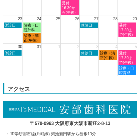
8
8
8
8
8
水
受付
月
月
月
月
月
曜
16:30か
16th
19th
20th
21st
22nd
日,
ら(午後)
2026
2026
2026
2026
2026
8
23
24
25
26
27
28
29
月
日
月
木
土
休診日
診療・口
休診日
受付
19th
曜
曜
曜
曜
腔外科
17:30ま
2026
日,
日,
日,
日,
で(午後)
月
診療・矯
8
8
8
8
曜
正(午後)
月
月
月
月
日,
30
31
1
2
3
4
5
23rd
24th
27th
29th
8
日
木
金
土
2026
休診日
2026
2026
休診日
診療・矯
2026
受付
月
曜
曜
曜
曜
正(午後)
17:30ま
24th
日,
日,
日,
日,
で(午後)
2026
8
9
9
9
土
診療・口
月
月
月
月
曜
腔育成
30th
3rd
4th
5th
日,
2026
2026
2026
2026
9
月
アクセス
5th
2026
〒578-0963 大阪府東大阪市新庄2-8-13
JR学研都市線(片町線) 鴻池新田駅から徒歩10分