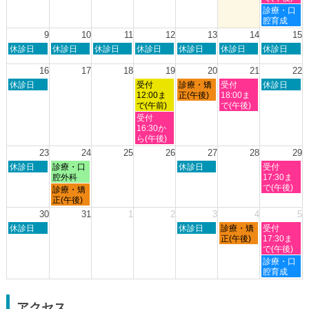
8
8
8
8
8
土
診療・口
月
月
月
月
月
曜
腔育成
2nd
3rd
6th
7th
8th
日,
9
10
11
12
13
14
15
2026
2026
2026
2026
2026
8
日
月
火
水
木
金
土
休診日
休診日
休診日
休診日
休診日
休診日
休診日
月
曜
曜
曜
曜
曜
曜
曜
8th
日,
日,
日,
日,
日,
日,
日,
16
17
18
19
20
21
22
2026
8
8
8
8
8
8
8
日
水
木
金
土
休診日
受付
診療・矯
受付
休診日
月
月
月
月
月
月
月
曜
曜
曜
曜
曜
12:00ま
正(午後)
18:00ま
9th
10th
11th
12th
13th
14th
15th
日,
日,
日,
日,
日,
で(午前)
で(午後)
2026
2026
2026
2026
2026
2026
2026
8
8
8
8
8
水
受付
月
月
月
月
月
曜
16:30か
16th
19th
20th
21st
22nd
日,
ら(午後)
2026
2026
2026
2026
2026
8
23
24
25
26
27
28
29
月
日
月
木
土
休診日
診療・口
休診日
受付
19th
曜
曜
曜
曜
腔外科
17:30ま
2026
日,
日,
日,
日,
で(午後)
月
診療・矯
8
8
8
8
曜
正(午後)
月
月
月
月
日,
30
31
1
2
3
4
5
23rd
24th
27th
29th
8
日
木
金
土
2026
休診日
2026
2026
休診日
診療・矯
2026
受付
月
曜
曜
曜
曜
正(午後)
17:30ま
24th
日,
日,
日,
日,
で(午後)
2026
8
9
9
9
土
診療・口
月
月
月
月
曜
腔育成
30th
3rd
4th
5th
日,
2026
2026
2026
2026
9
月
アクセス