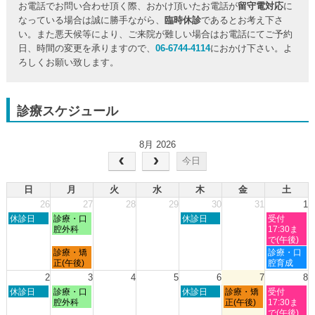
お電話でお問い合わせ頂く際、おかけ頂いたお電話が
留守電対応
に
なっている場合は誠に勝手ながら、
臨時休診
であるとお考え下さ
い。また悪天候等により、ご来院が難しい場合はお電話にてご予約
日、時間の変更を承りますので、
06-6744-4114
におかけ下さい。よ
ろしくお願い致します。
診療スケジュール
8月 2026
今日
日
月
火
水
木
金
土
26
27
28
29
30
31
1
日
月
木
土
休診日
診療・口
休診日
受付
曜
曜
曜
曜
腔外科
17:30ま
日,
日,
日,
日,
で(午後)
7
7
7
8
月
土
診療・矯
診療・口
月
月
月
月
曜
曜
正(午後)
腔育成
26th
27th
30th
1st
日,
日,
2
3
4
5
6
7
8
2026
2026
2026
2026
7
8
日
月
木
金
土
休診日
診療・口
休診日
診療・矯
受付
月
月
曜
曜
曜
曜
曜
腔外科
正(午後)
17:30ま
27th
1st
日,
日,
日,
日,
日,
で(午後)
2026
2026