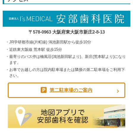
5th
2026
〒578-0963 大阪府東大阪市新庄2-8-13
JR学研都市線(片町線) 鴻池新田駅から徒歩10分
近鉄東大阪線 荒本駅 徒歩15分
最寄りのバス停は楠風荘(鴻池新田駅より)、新庄(荒本駅より)になり
ます。
お車でお越しの方は院内駐車場または隣接の第二駐車場をご利用下
さい。
第二駐車場のご案内