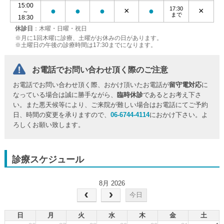
15:00
17:30
●
●
●
×
●
×
～
まで
18:30
休診日
：木曜・日曜・祝日
※月に1回木曜に診療、土曜がお休みの日があります。
※土曜日の午後の診療時間は17:30までになります。
お電話でお問い合わせ頂く際のご注意
お電話でお問い合わせ頂く際、おかけ頂いたお電話が
留守電対応
に
なっている場合は誠に勝手ながら、
臨時休診
であるとお考え下さ
い。また悪天候等により、ご来院が難しい場合はお電話にてご予約
日、時間の変更を承りますので、
06-6744-4114
におかけ下さい。よ
ろしくお願い致します。
診療スケジュール
8月 2026
今日
日
月
火
水
木
金
土