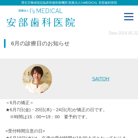
厚生労働省指定臨床研修医療機関 医療法人I’sMEDICAL 安部歯科医院
toggl
navig
Date:2019.05.22
6月の診療日のお知らせ
SAITOH
＜6月の矯正＞
★6月7日(金)・20日(木)・24日(月)が矯正の日です。
※時間は15：00〜19：00 要予約です。
<受付時間注意の日>