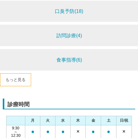
口臭予防(18)
訪問診療(4)
食事指導(6)
もっと見る
診療時間
月
火
水
木
金
土
日/祝
9:30
●
●
●
×
●
●
×
～
12:30