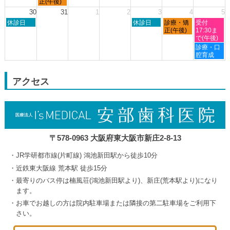
曜
正(午後)
月
月
月
月
日,
30
31
1
2
3
4
5
23rd
24th
27th
29th
8
日
木
金
土
2026
休診日
2026
2026
休診日
診療・矯
2026
受付
月
曜
曜
曜
曜
正(午後)
17:30ま
24th
日,
日,
日,
日,
で(午後)
2026
8
9
9
9
土
診療・口
月
月
月
月
曜
腔育成
30th
3rd
4th
5th
日,
2026
2026
2026
2026
9
月
アクセス
5th
2026
〒578-0963 大阪府東大阪市新庄2-8-13
JR学研都市線(片町線) 鴻池新田駅から徒歩10分
近鉄東大阪線 荒本駅 徒歩15分
最寄りのバス停は楠風荘(鴻池新田駅より)、新庄(荒本駅より)になり
ます。
お車でお越しの方は院内駐車場または隣接の第二駐車場をご利用下
さい。