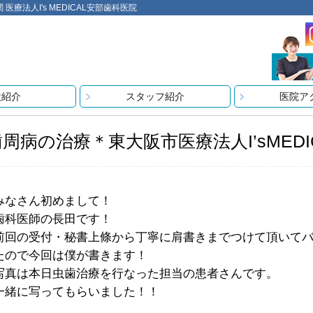
法人I's MEDICAL安部歯科医院
設紹介
スタッフ紹介
医院ア
歯周病の治療＊東大阪市医療法人I’sMED
みなさん初めまして！
歯科医師の長田です！
前回の受付・秘書上條から丁寧に肩書きまでつけて頂いて
たので今回は僕が書きます！
写真は本日虫歯治療を行なった担当の患者さんです。
一緒に写ってもらいました！！