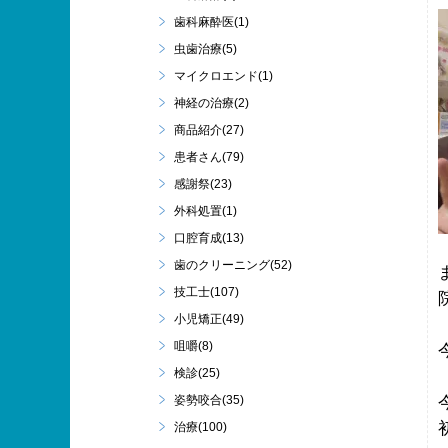
歯科麻酔医(1)
虫歯治療(5)
マイクロエンド(1)
神経の治療(2)
商品紹介(27)
患者さん(79)
感謝祭(23)
外科処置(1)
口腔育成(13)
歯のクリーニング(52)
技工士(107)
小児矯正(49)
咀嚼(8)
検診(25)
姿勢咬合(35)
治療(100)