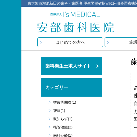
東大阪市鴻池新田の歯科・歯医者 厚生労働省指定臨床研修医療機関 医療
はじめての方へ
施
歯科衛生士求人サイト
カテゴリー
智歯周囲炎(1)
智歯(1)
親知らず(1)
根管治療(2)
歯科麻酔(1)