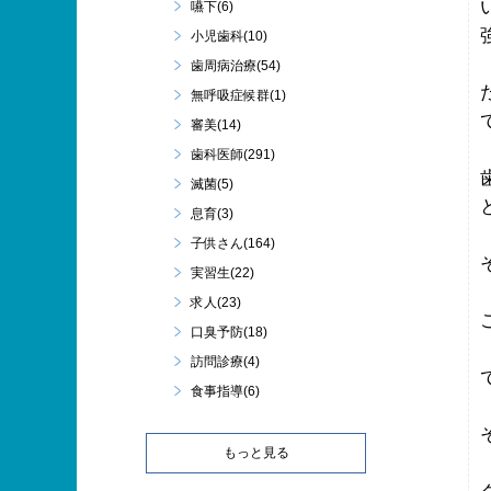
嚥下(6)
小児歯科(10)
歯周病治療(54)
無呼吸症候群(1)
審美(14)
歯科医師(291)
滅菌(5)
息育(3)
子供さん(164)
実習生(22)
求人(23)
口臭予防(18)
訪問診療(4)
食事指導(6)
もっと見る