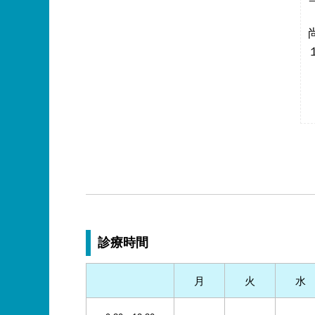
診療時間
月
火
水