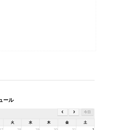
。
ュール
今日
火
水
木
金
土
27
28
29
30
31
1