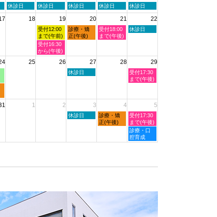
2026
2026
2026
月
火
水
木
金
土
休診日
休診日
休診日
休診日
休診日
8th
曜
曜
曜
曜
曜
2026
17
18
19
20
21
22
日,
日,
日,
日,
日,
8
8
8
8
8
水
木
金
土
受付12:00
診療・矯
受付18:00
休診日
月
月
月
月
月
曜
曜
曜
曜
まで(午前)
正(午後)
まで(午後)
11th
12th
13th
14th
15th
日,
日,
日,
日,
水
受付16:30
2026
2026
2026
2026
2026
8
8
8
8
曜
から(午後)
月
月
月
月
日,
24
25
26
27
28
29
19th
20th
21st
22nd
8
2026
2026
2026
2026
月
木
土
休診日
受付17:30
19th
曜
曜
まで(午後)
2026
日,
日,
8
8
月
月
31
1
2
3
4
5
27th
29th
2026
2026
木
金
土
休診日
診療・矯
受付17:30
曜
曜
曜
正(午後)
まで(午後)
日,
日,
日,
土
診療・口
9
9
9
曜
腔育成
月
月
月
日,
3rd
4th
5th
9
2026
2026
2026
月
5th
2026