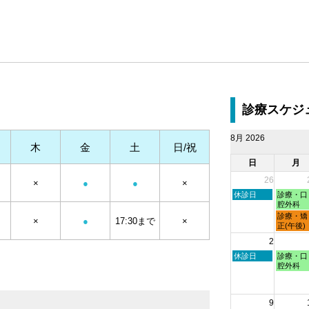
診療スケジ
8月 2026
木
金
土
日/祝
日
月
26
×
●
●
×
日
月
休診日
診療・口
曜
曜
腔外科
日,
日,
月
診療・矯
×
●
17:30まで
×
7
7
曜
正(午後)
月
月
日,
2
26th
27th
7
2026
2026
月
日
月
休診日
診療・口
27th
曜
曜
腔外科
2026
日,
日,
8
8
月
月
9
2nd
3rd