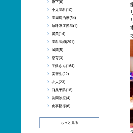
嚥下(6)
小児歯科(10)
歯周病治療(54)
無呼吸症候群(1)
審美(14)
歯科医師(291)
滅菌(5)
息育(3)
子供さん(164)
実習生(22)
求人(23)
口臭予防(18)
訪問診療(4)
食事指導(6)
もっと見る