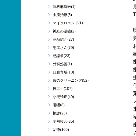
歯科麻酔医(1)
虫歯治療(5)
マイクロエンド(1)
神経の治療(2)
商品紹介(27)
患者さん(79)
感謝祭(23)
外科処置(1)
口腔育成(13)
歯のクリーニング(52)
技工士(107)
小児矯正(49)
咀嚼(8)
検診(25)
姿勢咬合(35)
治療(100)