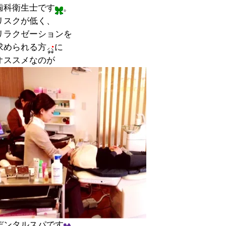
歯科衛生士です
。
リスクが低く、
リラクゼーションを
求められる方
に
オススメなのが
デンタルスパです
。