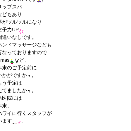
リップスパ
などもあり
唇がツルツルになり
女子力UP
間違いなしです。
ハンドマッサージなども
行なっておりますので
Xmas
など、
年末のご予定前に
いかがですか
。
もう予定は
たてましたか
。
当医院には
年末、
ハワイに行くスタッフが
います
。