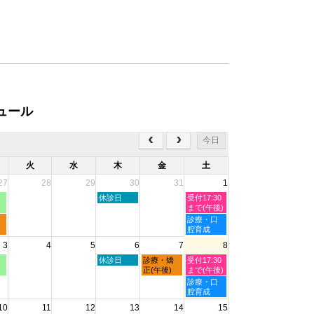
ュール
今日
火
水
木
金
土
27
28
29
30
31
1
木
土
休診日
受付17:30
曜
曜
まで(午後)
日,
日,
土
診療・口
7
8
曜
腔育成
月
月
日,
3
4
5
6
7
8
30th
1st
8
2026
2026
月
木
金
土
休診日
診療・矯
受付17:30
1st
曜
曜
曜
正(午後)
まで(午後)
2026
日,
日,
日,
土
診療・口
8
8
8
曜
腔育成
月
月
月
日,
10
11
12
13
14
15
6th
7th
8th
8