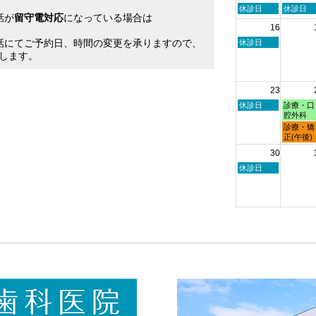
2026
2026
日
月
休診日
休診日
話が
留守電対応
になっている場合は
曜
曜
16
日,
日,
。
8
8
話にてご予約日、時間の変更を承りますので、
日
休診日
月
月
曜
します。
9th
10th
日,
2026
2026
8
月
23
16th
2026
日
月
休診日
診療・口
曜
曜
腔外科
日,
日,
月
診療・矯
8
8
曜
正(午後)
月
月
日,
30
23rd
24th
8
2026
2026
月
日
休診日
24th
曜
2026
日,
8
月
30th
2026