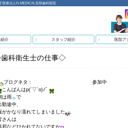
法人I's MEDICAL安部歯科医院
設紹介
スタッフ紹介
医院ア
◇歯科衛生士の仕事◇
ブログネタ：
年末の予定決まってきた？
参加中
こんばんはp(´▽`o)ﾉﾞ
朝は雨
で
出勤途中、
服がかなり濡れてしまいました
。
皆さんは
風邪などひかれてないですか