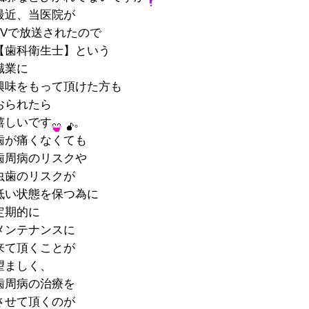
最近、当医院が
TVで放送されたので
【歯科衛生士】という
職業に
興味をもって頂けた方も
おられたら
嬉しいです
。
歯が痛くなくても
歯周病のリスクや
虫歯のリスクが
低い状態を保つ為に
定期的に
メンテナンスに
来て頂くことが
望ましく、
歯周病の治療を
させて頂くのが