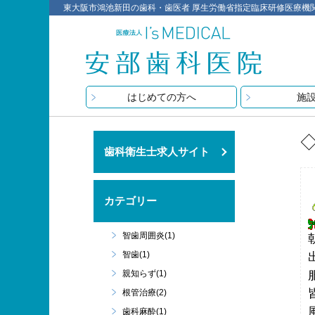
東大阪市鴻池新田の歯科・歯医者 厚生労働省指定臨床研修医療機関 医療
はじめての方へ
施
歯科衛生士求人サイト
カテゴリー
智歯周囲炎(1)
智歯(1)
親知らず(1)
根管治療(2)
歯科麻酔(1)