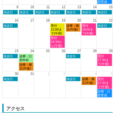
月
月
月
月
月
曜
腔育成
2nd
3rd
6th
7th
8th
日,
9
10
11
12
13
14
15
2026
2026
2026
2026
2026
8
日
月
火
水
木
金
土
休診日
休診日
休診日
休診日
休診日
休診日
休診日
月
曜
曜
曜
曜
曜
曜
曜
8th
日,
日,
日,
日,
日,
日,
日,
16
17
18
19
20
21
22
2026
8
8
8
8
8
8
8
日
水
木
金
土
休診日
受付
診療・矯
受付
休診日
月
月
月
月
月
月
月
曜
曜
曜
曜
曜
12:00ま
正(午後)
18:00ま
9th
10th
11th
12th
13th
14th
15th
日,
日,
日,
日,
日,
で(午前)
で(午後)
2026
2026
2026
2026
2026
2026
2026
8
8
8
8
8
水
受付
月
月
月
月
月
曜
16:30か
16th
19th
20th
21st
22nd
日,
ら(午後)
2026
2026
2026
2026
2026
8
23
24
25
26
27
28
29
月
日
月
木
土
休診日
診療・口
休診日
受付
19th
曜
曜
曜
曜
腔外科
17:30ま
2026
日,
日,
日,
日,
で(午後)
月
診療・矯
8
8
8
8
曜
正(午後)
月
月
月
月
日,
30
31
1
2
3
4
5
23rd
24th
27th
29th
8
日
木
金
土
2026
休診日
2026
2026
休診日
診療・矯
2026
受付
月
曜
曜
曜
曜
正(午後)
17:30ま
24th
日,
日,
日,
日,
で(午後)
2026
8
9
9
9
土
診療・口
月
月
月
月
曜
腔育成
30th
3rd
4th
5th
日,
2026
2026
2026
2026
9
月
アクセス
5th
2026