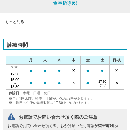
食事指導(6)
もっと見る
診療時間
月
火
水
木
金
土
日/祝
9:30
●
●
●
×
●
●
×
～
12:30
15:00
17:30
●
●
●
×
●
×
～
まで
18:30
休診日
：木曜・日曜・祝日
※月に1回木曜に診療、土曜がお休みの日があります。
※土曜日の午後の診療時間は17:30までになります。
お電話でお問い合わせ頂く際のご注意
お電話でお問い合わせ頂く際、おかけ頂いたお電話が
留守電対応
に