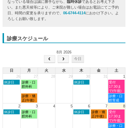
なっている場合は誠に勝手ながら、
臨時休診
であるとお考え下さ
い。また悪天候等により、ご来院が難しい場合はお電話にてご予約
日、時間の変更を承りますので、
06-6744-4114
におかけ下さい。よ
ろしくお願い致します。
診療スケジュール
8月 2026
今日
日
月
火
水
木
金
土
26
27
28
29
30
31
1
日
月
木
土
休診日
診療・口
休診日
受付
曜
曜
曜
曜
腔外科
17:30ま
日,
日,
日,
日,
で(午後)
7
7
7
8
月
土
診療・矯
診療・口
月
月
月
月
曜
曜
正(午後)
腔育成
26th
27th
30th
1st
日,
日,
2
3
4
5
6
7
8
2026
2026
2026
2026
7
8
日
月
木
金
土
休診日
診療・口
休診日
診療・矯
受付
月
月
曜
曜
曜
曜
曜
腔外科
正(午後)
17:30ま
27th
1st
日,
日,
日,
日,
日,
で(午後)
2026
2026
8
8
8
8
8
土
診療・口