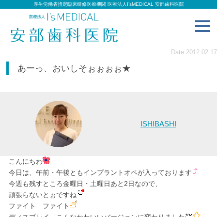
厚生労働省指定臨床研修医療機関 医療法人I’sMEDICAL 安部歯科医院
toggl
navig
Date:2012.02.17
あーっ、おいしそぉぉぉぉ★
ISHIBASHI
こんにちわ
今日は、午前・午後ともインプラントオペが入っております
今週も残すところ金曜日・土曜日あと2日なので、
頑張らないとぉですね
ファイト ファイト