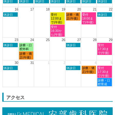
日
月
火
水
木
金
土
休診日
休診日
休診日
休診日
休診日
休診日
休診日
月
曜
曜
曜
曜
曜
曜
曜
8th
日,
日,
日,
日,
日,
日,
日,
16
17
18
19
20
21
22
2026
8
8
8
8
8
8
8
日
水
木
金
土
休診日
受付
診療・矯
受付
休診日
月
月
月
月
月
月
月
曜
曜
曜
曜
曜
12:00ま
正(午後)
18:00ま
9th
10th
11th
12th
13th
14th
15th
日,
日,
日,
日,
日,
で(午前)
で(午後)
2026
2026
2026
2026
2026
2026
2026
8
8
8
8
8
水
受付
月
月
月
月
月
曜
16:30か
16th
19th
20th
21st
22nd
日,
ら(午後)
2026
2026
2026
2026
2026
8
23
24
25
26
27
28
29
月
日
月
木
土
休診日
診療・口
休診日
受付
19th
曜
曜
曜
曜
腔外科
17:30ま
2026
日,
日,
日,
日,
で(午後)
月
診療・矯
8
8
8
8
曜
正(午後)
月
月
月
月
日,
30
31
1
2
3
4
5
23rd
24th
27th
29th
8
日
木
金
土
2026
休診日
2026
2026
休診日
診療・矯
2026
受付
月
曜
曜
曜
曜
正(午後)
17:30ま
24th
日,
日,
日,
日,
で(午後)
2026
8
9
9
9
土
診療・口
月
月
月
月
曜
腔育成
30th
3rd
4th
5th
日,
2026
2026
2026
2026
9
月
アクセス
5th
2026