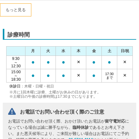
もっと見る
診療時間
月
火
水
木
金
土
日/祝
9:30
●
●
●
×
●
●
×
～
12:30
15:00
17:30
●
●
●
×
●
×
～
まで
18:30
休診日
：木曜・日曜・祝日
※月に1回木曜に診療、土曜がお休みの日があります。
※土曜日の午後の診療時間は17:30までになります。
お電話でお問い合わせ頂く際のご注意
お電話でお問い合わせ頂く際、おかけ頂いたお電話が
留守電対応
に
なっている場合は誠に勝手ながら、
臨時休診
であるとお考え下さ
い。また悪天候等により、ご来院が難しい場合はお電話にてご予約