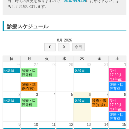
日、時間の変更を承りますので、
06-6744-4114
におかけ下さい。よ
ろしくお願い致します。
診療スケジュール
8月 2026
今日
日
月
火
水
木
金
土
26
27
28
29
30
31
1
日
月
木
土
休診日
診療・口
休診日
受付
曜
曜
曜
曜
腔外科
17:30ま
日,
日,
日,
日,
で(午後)
7
7
7
8
月
土
診療・矯
診療・口
月
月
月
月
曜
曜
正(午後)
腔育成
26th
27th
30th
1st
日,
日,
2
3
4
5
6
7
8
2026
2026
2026
2026
7
8
日
月
木
金
土
休診日
診療・口
休診日
診療・矯
受付
月
月
曜
曜
曜
曜
曜
腔外科
正(午後)
17:30ま
27th
1st
日,
日,
日,
日,
日,
で(午後)
2026
2026
8
8
8
8
8
土
診療・口
月
月
月
月
月
曜
腔育成
2nd
3rd
6th
7th
8th
日,
9
10
11
12
13
14
15
2026
2026
2026
2026
2026
8