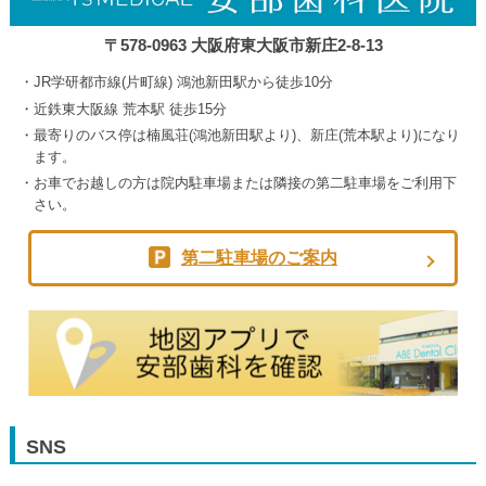
〒578-0963 大阪府東大阪市新庄2-8-13
JR学研都市線(片町線) 鴻池新田駅から徒歩10分
近鉄東大阪線 荒本駅 徒歩15分
最寄りのバス停は楠風荘(鴻池新田駅より)、新庄(荒本駅より)になり
ます。
お車でお越しの方は院内駐車場または隣接の第二駐車場をご利用下
さい。
第二駐車場のご案内
SNS