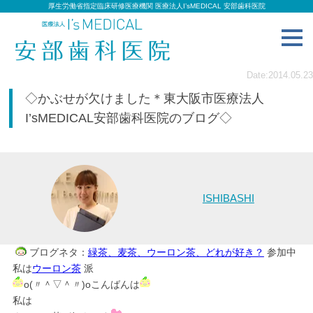
厚生労働省指定臨床研修医療機関 医療法人I’sMEDICAL 安部歯科医院
toggl
navig
Date:2014.05.23
◇かぶせが欠けました＊東大阪市医療法人
I’sMEDICAL安部歯科医院のブログ◇
ISHIBASHI
ブログネタ：
緑茶、麦茶、ウーロン茶、どれが好き？
参加中
私は
ウーロン茶
派
o(〃＾▽＾〃)oこんばんは
私は