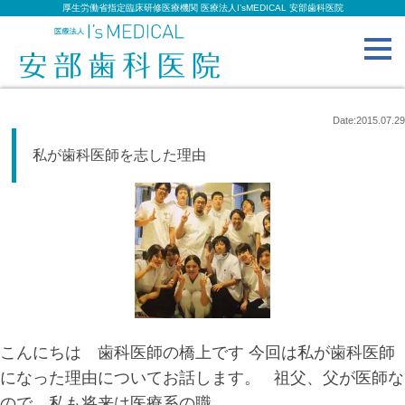
厚生労働省指定臨床研修医療機関 医療法人I’sMEDICAL 安部歯科医院
toggl
navig
Date:2015.07.29
私が歯科医師を志した理由
こんにちは 歯科医師の橋上です 今回は私が歯科医師
になった理由についてお話します。 祖父、父が医師な
ので、私も将来は医療系の職...