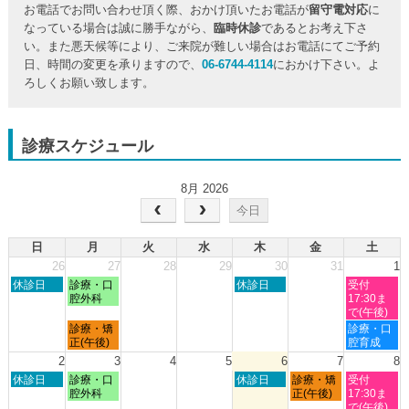
お電話でお問い合わせ頂く際、おかけ頂いたお電話が
留守電対応
に
なっている場合は誠に勝手ながら、
臨時休診
であるとお考え下さ
い。また悪天候等により、ご来院が難しい場合はお電話にてご予約
日、時間の変更を承りますので、
06-6744-4114
におかけ下さい。よ
ろしくお願い致します。
診療スケジュール
8月 2026
今日
日
月
火
水
木
金
土
26
27
28
29
30
31
1
日
月
木
土
休診日
診療・口
休診日
受付
曜
曜
曜
曜
腔外科
17:30ま
日,
日,
日,
日,
で(午後)
7
7
7
8
月
土
診療・矯
診療・口
月
月
月
月
曜
曜
正(午後)
腔育成
26th
27th
30th
1st
日,
日,
2
3
4
5
6
7
8
2026
2026
2026
2026
7
8
日
月
木
金
土
休診日
診療・口
休診日
診療・矯
受付
月
月
曜
曜
曜
曜
曜
腔外科
正(午後)
17:30ま
27th
1st
日,
日,
日,
日,
日,
で(午後)