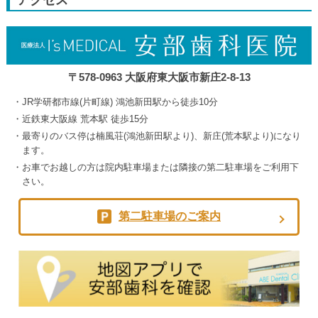
5th
2026
〒578-0963 大阪府東大阪市新庄2-8-13
JR学研都市線(片町線) 鴻池新田駅から徒歩10分
近鉄東大阪線 荒本駅 徒歩15分
最寄りのバス停は楠風荘(鴻池新田駅より)、新庄(荒本駅より)になり
ます。
お車でお越しの方は院内駐車場または隣接の第二駐車場をご利用下
さい。
第二駐車場のご案内