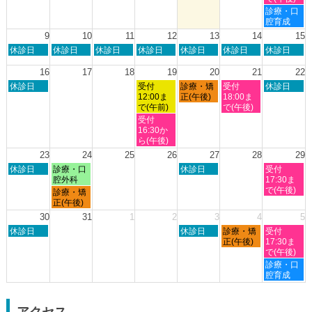
2026
2026
8
8
8
8
8
土
診療・口
月
月
月
月
月
曜
腔育成
2nd
3rd
6th
7th
8th
日,
9
10
11
12
13
14
15
2026
2026
2026
2026
2026
8
日
月
火
水
木
金
土
休診日
休診日
休診日
休診日
休診日
休診日
休診日
月
曜
曜
曜
曜
曜
曜
曜
8th
日,
日,
日,
日,
日,
日,
日,
16
17
18
19
20
21
22
2026
8
8
8
8
8
8
8
日
水
木
金
土
休診日
受付
診療・矯
受付
休診日
月
月
月
月
月
月
月
曜
曜
曜
曜
曜
12:00ま
正(午後)
18:00ま
9th
10th
11th
12th
13th
14th
15th
日,
日,
日,
日,
日,
で(午前)
で(午後)
2026
2026
2026
2026
2026
2026
2026
8
8
8
8
8
水
受付
月
月
月
月
月
曜
16:30か
16th
19th
20th
21st
22nd
日,
ら(午後)
2026
2026
2026
2026
2026
8
23
24
25
26
27
28
29
月
日
月
木
土
休診日
診療・口
休診日
受付
19th
曜
曜
曜
曜
腔外科
17:30ま
2026
日,
日,
日,
日,
で(午後)
月
診療・矯
8
8
8
8
曜
正(午後)
月
月
月
月
日,
30
31
1
2
3
4
5
23rd
24th
27th
29th
8
日
木
金
土
2026
休診日
2026
2026
休診日
診療・矯
2026
受付
月
曜
曜
曜
曜
正(午後)
17:30ま
24th
日,
日,
日,
日,
で(午後)
2026
8
9
9
9
土
診療・口
月
月
月
月
曜
腔育成
30th
3rd
4th
5th
日,
2026
2026
2026
2026
9
月
アクセス