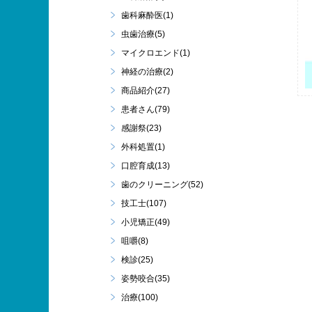
歯科麻酔医(1)
虫歯治療(5)
マイクロエンド(1)
神経の治療(2)
商品紹介(27)
患者さん(79)
感謝祭(23)
外科処置(1)
口腔育成(13)
歯のクリーニング(52)
技工士(107)
小児矯正(49)
咀嚼(8)
検診(25)
姿勢咬合(35)
治療(100)