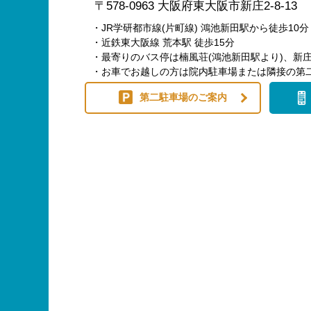
〒578-0963 大阪府東大阪市新庄2-8-13
・JR学研都市線(片町線) 鴻池新田駅から徒歩10分
・近鉄東大阪線 荒本駅 徒歩15分
・最寄りのバス停は楠風荘(鴻池新田駅より)、新庄
・お車でお越しの方は院内駐車場または隣接の第
第二駐車場のご案内