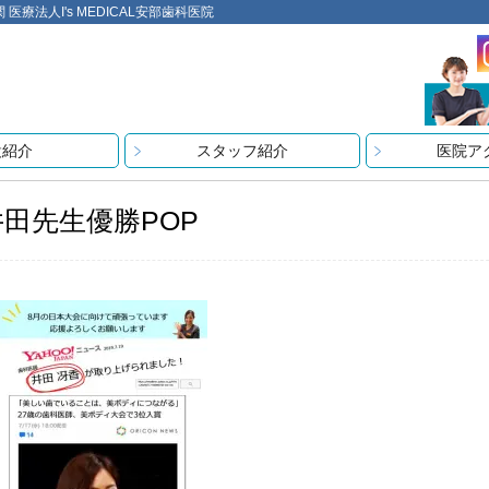
法人I's MEDICAL安部歯科医院
設紹介
スタッフ紹介
医院ア
井田先生優勝POP