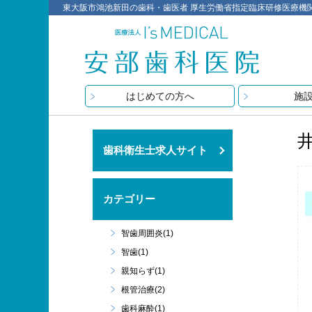
東大阪市鴻池新田の歯科・歯医者 厚生労働省指定臨床研修医療機関 医療
はじめての方へ
施
歯科衛生士求人サイト
カテゴリー
智歯周囲炎(1)
智歯(1)
親知らず(1)
根管治療(2)
歯科麻酔(1)