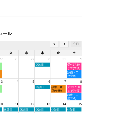
ュール
今日
火
水
木
金
土
27
28
29
30
31
1
木
土
休診日
受付17:30
曜
曜
まで(午後)
日,
日,
土
診療・口
7
8
曜
腔育成
月
月
日,
3
4
5
6
7
8
30th
1st
8
2026
2026
月
木
金
土
休診日
診療・矯
受付17:30
1st
曜
曜
曜
正(午後)
まで(午後)
2026
日,
日,
日,
土
診療・口
8
8
8
曜
腔育成
月
月
月
日,
10
11
12
13
14
15
6th
7th
8th
8
2026
2026
2026
月
火
水
木
金
土
休診日
休診日
休診日
休診日
休診日
8th
曜
曜
曜
曜
曜