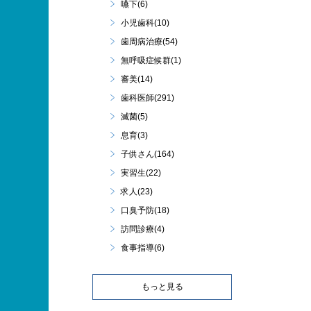
嚥下(6)
小児歯科(10)
歯周病治療(54)
無呼吸症候群(1)
審美(14)
歯科医師(291)
滅菌(5)
息育(3)
子供さん(164)
実習生(22)
求人(23)
口臭予防(18)
訪問診療(4)
食事指導(6)
もっと見る