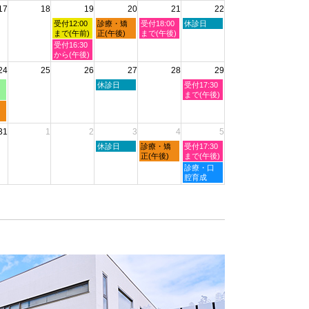
2026
17
18
19
20
21
22
日,
日,
日,
日,
日,
8
8
8
8
8
水
木
金
土
受付12:00
診療・矯
受付18:00
休診日
月
月
月
月
月
曜
曜
曜
曜
まで(午前)
正(午後)
まで(午後)
11th
12th
13th
14th
15th
日,
日,
日,
日,
水
受付16:30
2026
2026
2026
2026
2026
8
8
8
8
曜
から(午後)
月
月
月
月
日,
24
25
26
27
28
29
19th
20th
21st
22nd
8
2026
2026
2026
2026
月
木
土
休診日
受付17:30
19th
曜
曜
まで(午後)
2026
日,
日,
8
8
月
月
31
1
2
3
4
5
27th
29th
2026
2026
木
金
土
休診日
診療・矯
受付17:30
曜
曜
曜
正(午後)
まで(午後)
日,
日,
日,
土
診療・口
9
9
9
曜
腔育成
月
月
月
日,
3rd
4th
5th
9
2026
2026
2026
月
5th
2026