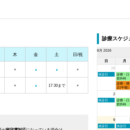
診療スケジ
8月 2026
木
金
土
日/祝
日
月
26
×
●
●
×
日
月
休診日
診療・口
曜
曜
腔外科
日,
日,
月
診療・矯
×
●
17:30まで
×
7
7
曜
正(午後)
月
月
日,
2
26th
27th
7
2026
2026
月
日
月
休診日
診療・口
27th
曜
曜
腔外科
2026
日,
日,
8
8
月
月
9
2nd
3rd
2026
2026
日
月
休診日
休診日
話が
留守電対応
になっている場合は
曜
曜