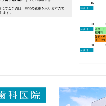
16
日,
日,
。
8
8
話にてご予約日、時間の変更を承りますので、
日
休診日
月
月
曜
します。
9th
10th
日,
2026
2026
8
月
23
16th
2026
日
月
休診日
診療・口
曜
曜
腔外科
日,
日,
月
診療・矯
8
8
曜
正(午後)
月
月
日,
30
23rd
24th
8
2026
2026
月
日
休診日
24th
曜
2026
日,
8
月
30th
2026