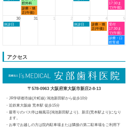
曜
曜
曜
曜
腔外科
17:30ま
2026
日,
日,
日,
日,
で(午後)
月
診療・矯
8
8
8
8
曜
正(午後)
月
月
月
月
日,
30
31
1
2
3
4
5
23rd
24th
27th
29th
8
日
木
金
土
2026
休診日
2026
2026
休診日
診療・矯
2026
受付
月
曜
曜
曜
曜
正(午後)
17:30ま
24th
日,
日,
日,
日,
で(午後)
2026
8
9
9
9
土
診療・口
月
月
月
月
曜
腔育成
30th
3rd
4th
5th
日,
2026
2026
2026
2026
9
月
アクセス
5th
2026
〒578-0963 大阪府東大阪市新庄2-8-13
JR学研都市線(片町線) 鴻池新田駅から徒歩10分
近鉄東大阪線 荒本駅 徒歩15分
最寄りのバス停は楠風荘(鴻池新田駅より)、新庄(荒本駅より)になり
ます。
お車でお越しの方は院内駐車場または隣接の第二駐車場をご利用下