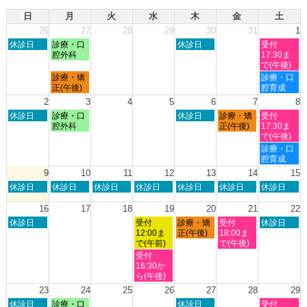
日
月
火
水
木
金
土
26
27
28
29
30
31
1
日
月
木
土
休診日
診療・口
休診日
受付
曜
曜
曜
曜
腔外科
17:30ま
日,
日,
日,
日,
で(午後)
7
7
7
8
月
土
診療・矯
診療・口
月
月
月
月
曜
曜
正(午後)
腔育成
26th
27th
30th
1st
日,
日,
2
3
4
5
6
7
8
2026
2026
2026
2026
7
8
日
月
木
金
土
休診日
診療・口
休診日
診療・矯
受付
月
月
曜
曜
曜
曜
曜
腔外科
正(午後)
17:30ま
27th
1st
日,
日,
日,
日,
日,
で(午後)
2026
2026
8
8
8
8
8
土
診療・口
月
月
月
月
月
曜
腔育成
2nd
3rd
6th
7th
8th
日,
9
10
11
12
13
14
15
2026
2026
2026
2026
2026
8
日
月
火
水
木
金
土
休診日
休診日
休診日
休診日
休診日
休診日
休診日
月
曜
曜
曜
曜
曜
曜
曜
8th
日,
日,
日,
日,
日,
日,
日,
16
17
18
19
20
21
22
2026
8
8
8
8
8
8
8
日
水
木
金
土
休診日
受付
診療・矯
受付
休診日
月
月
月
月
月
月
月
曜
曜
曜
曜
曜
12:00ま
正(午後)
18:00ま
9th
10th
11th
12th
13th
14th
15th
日,
日,
日,
日,
日,
で(午前)
で(午後)
2026
2026
2026
2026
2026
2026
2026
8
8
8
8
8
水
受付
月
月
月
月
月
曜
16:30か
16th
19th
20th
21st
22nd
日,
ら(午後)
2026
2026
2026
2026
2026
8
23
24
25
26
27
28
29
月
日
月
木
土
休診日
診療・口
休診日
受付
19th