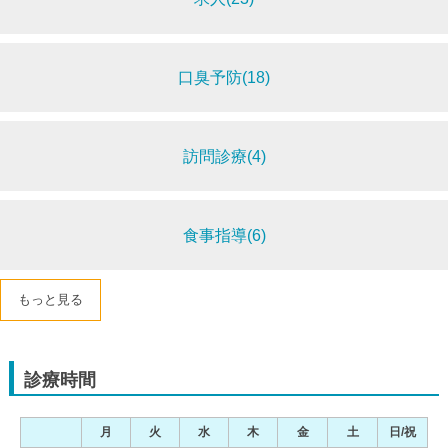
口臭予防(18)
訪問診療(4)
食事指導(6)
もっと見る
診療時間
月
火
水
木
金
土
日/祝