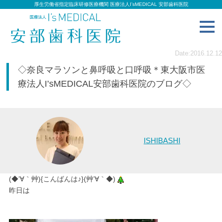
厚生労働省指定臨床研修医療機関 医療法人I’sMEDICAL 安部歯科医院
toggl
navig
Date:2016.12.12
◇奈良マラソンと鼻呼吸と口呼吸＊東大阪市医
療法人I’sMEDICAL安部歯科医院のブログ◇
ISHIBASHI
(◆’∀｀艸){こんばんは♪}(艸’∀｀◆)
昨日は