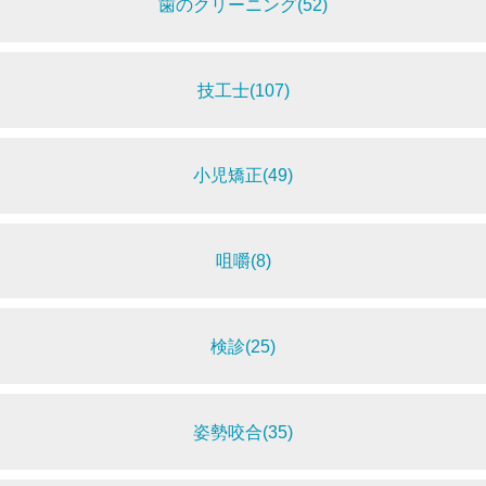
歯のクリーニング(52)
技工士(107)
小児矯正(49)
咀嚼(8)
検診(25)
姿勢咬合(35)