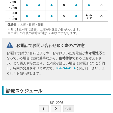
9:30
●
●
●
×
●
●
×
～
12:30
15:00
17:30
●
●
●
×
●
×
～
まで
18:30
休診日
：木曜・日曜・祝日
※月に1回木曜に診療、土曜がお休みの日があります。
※土曜日の午後の診療時間は17:30までになります。
お電話でお問い合わせ頂く際のご注意
お電話でお問い合わせ頂く際、おかけ頂いたお電話が
留守電対応
に
なっている場合は誠に勝手ながら、
臨時休診
であるとお考え下さ
い。また悪天候等により、ご来院が難しい場合はお電話にてご予約
日、時間の変更を承りますので、
06-6744-4114
におかけ下さい。よ
ろしくお願い致します。
診療スケジュール
8月 2026
今日